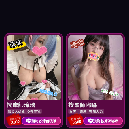
琉璃
嘟嘟
153 42 D
168.50.C
按摩師琉璃
按摩師嘟嘟
溫柔大姐姐
Q彈美乳
甜美小蘿莉
豐滿大奶
紅牌 NT$
紅牌 NT$
預約 按摩師琉璃
預約 按摩師嘟嘟
3,000
3,200