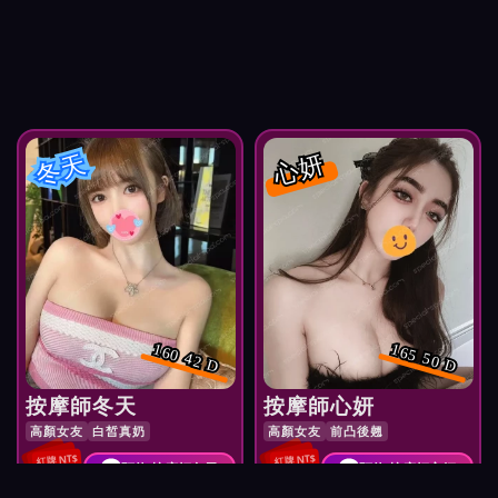
冬天
心妍
160 42 D
165 50 D
按摩師冬天
按摩師心妍
高顏女友
白皙真奶
高顏女友
前凸後翹
紅牌 NT$
紅牌 NT$
預約 按摩師冬天
預約 按摩師心妍
3,000
3,400