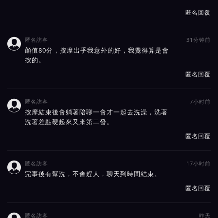
匿名回覆
匿名訪客
31分钟前

顏值80分，按摩出乎我意外的好，我覺得算是會
按的。
匿名回覆
匿名訪客
7小时前

按摩結束後會躺著陪聊一會才一起去洗澡，洗著
洗著差點硬起來又來第二發。
匿名回覆
匿名訪客
17小时前

完事後有幫洗，不會趕人，聊天到時間結束。
匿名回覆
匿名訪客
昨天