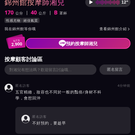
錦州館按摩師湘兒
12"
按摩師
170
40
B
公分
公斤
罩杯
身高
體重
罩杯
按摩師湘兒服務風格與特色
性感尤物
絕佳氣質
按摩師湘兒所屬按摩會館介紹與班表
我在錦州館等你哦
查看錦州館介紹

NT$
預約按摩師湘兒
2,900
按摩顧客討論區
匿名留言
匿名訪客
4分钟前

五官精緻，妝容也不同於一般的豔俗/身材不科
學，會想回沖
匿名訪客

不好預約，要趁早