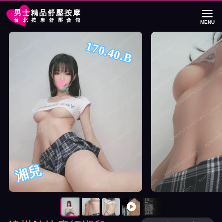
男士精品舒壓按摩
台北按摩舒壓會館
MENU
首頁
錦州館按摩師湘兒詳細介紹
錦州館按摩師湘兒照片展示與影片介紹
170.40.B
湘兒
按摩師湘兒照片展示與影片介紹及客戶評價截屏展示