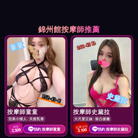
錦州館按摩師推薦
童童
160 45 D
史黛拉
152-43-C
按摩師童童
按摩師史黛拉
完美小情人
天然乳香
大尺度正妹
前凸後翹
紅牌 NT$
NT$
預約 按摩師童童
預約 按摩師史黛拉
2,500
3,100