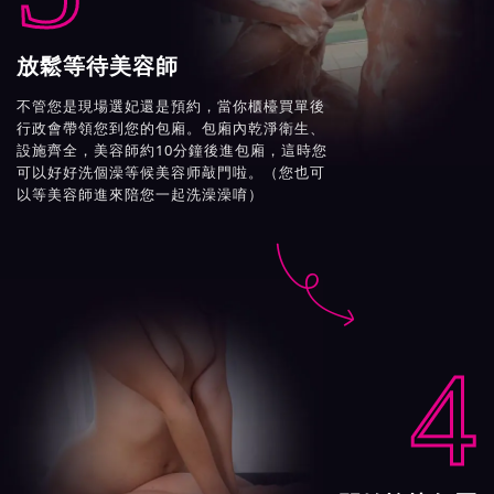
放鬆等待美容師
不管您是現場選妃還是預約，當你櫃檯買單後
行政會帶領您到您的包廂。包廂內乾淨衛生、
設施齊全，美容師約10分鐘後進包廂，這時您
可以好好洗個澡等候美容师敲門啦。（您也可
以等美容師進來陪您一起洗澡澡唷）

4