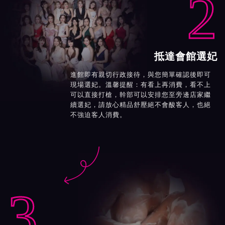
2
抵達會館選妃
進館即有親切行政接待，與您簡單確認後即可
現場選妃。溫馨提醒：有看上再消費，看不上
可以直接打槍，幹部可以安排您至旁邊店家繼
續選妃，請放心精品舒壓絕不會酸客人，也絕
不強迫客人消費。

3