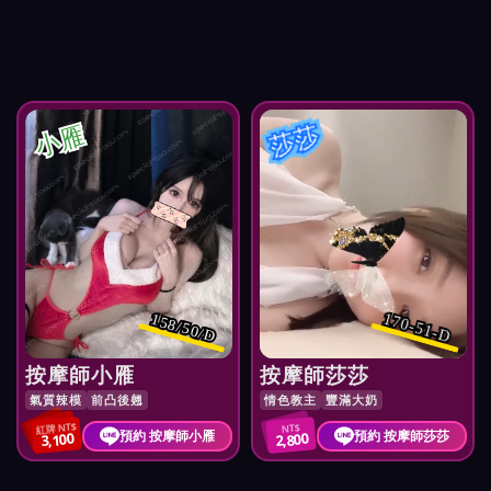
小雁
莎莎
170-51-D
158/50/D
按摩師小雁
按摩師莎莎
氣質辣模
前凸後翹
情色教主
豐滿大奶
紅牌 NT$
NT$
預約 按摩師小雁
預約 按摩師莎莎
3,100
2,800