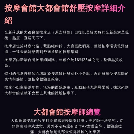
按摩會館大都會館舒壓按摩詳細介
紹
全新落成的大都會館按摩店（原吉林館）自從以美輪美奐的全新裝潢呈現
後，熱度一直居高不下。
按摩店位於林森北路，緊貼紐約館，大廳寬敞明亮，整體按摩環境乾淨舒
適，一進去就能感覺到舒適放鬆的按摩氛圍。
按摩店內新增台灣按摩師團隊，年齡介於18到28歲之間，整體品質較
高。
特別的挑選按摩師區域設於按摩師休息室外小走廊，近距離感受按摩師的
表情與熱情，讓按摩體驗更親密。
按摩小姐主要以年輕、活潑的面貌為主，互動服務充滿戀愛感，據說來到
大都會館後就不會想去其他館體驗按摩了。
大都會館按摩師總覽
大都會館按摩內容主打高質感與慢節奏紓壓，美容師手法講究，從
頭到腳引導式放鬆。另外不定時還有合作AV女優空降，體驗感拉
滿，大都會館是北部最值得體驗的按摩店。