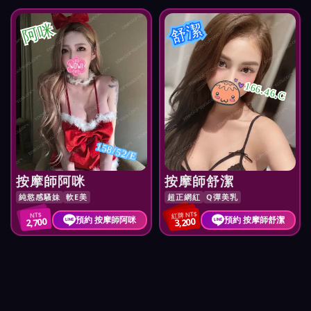
阿咪
舒潔
166.46.C
158/52/E
按摩師阿咪
按摩師舒潔
純慾感騷妹
軟E美
超正網紅
Q彈美乳
紅牌 NT$
NT$
預約 按摩師阿咪
預約 按摩師舒潔
2,700
3,200