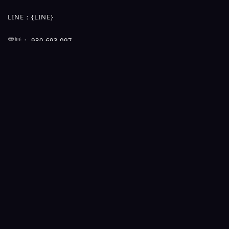
LINE：{LINE}
電話： 930 693 097
我們也會為您規劃路線哦
按摩會館大都會館環境圖片展示
舒壓按摩常見疑問
新客想舒壓按摩卻有困擾？老司機有疑惑？對還原A片泡泡浴按