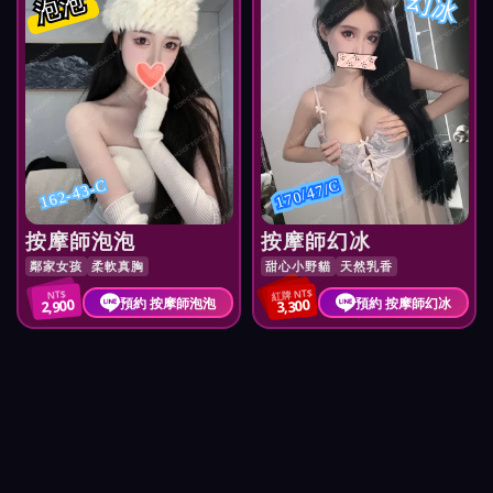
泡泡
幻冰
162-43-C
170/47/C
按摩師泡泡
按摩師幻冰
鄰家女孩
柔軟真胸
甜心小野貓
天然乳香
紅牌 NT$
NT$
預約 按摩師泡泡
預約 按摩師幻冰
2,900
3,300