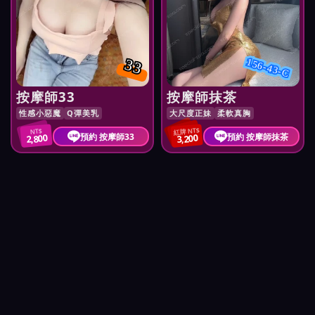
33
156-43-C
按摩師33
按摩師抹茶
性感小惡魔
Q彈美乳
大尺度正妹
柔軟真胸
紅牌 NT$
NT$
預約 按摩師33
預約 按摩師抹茶
2,800
3,200