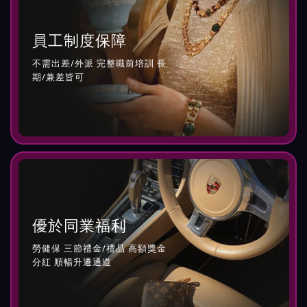
員工制度保障
不需出差/外派 完整職前培訓 長
期/兼差皆可
優於同業福利
勞健保 三節禮金/禮品 高額獎金
分紅 順暢升遷通道