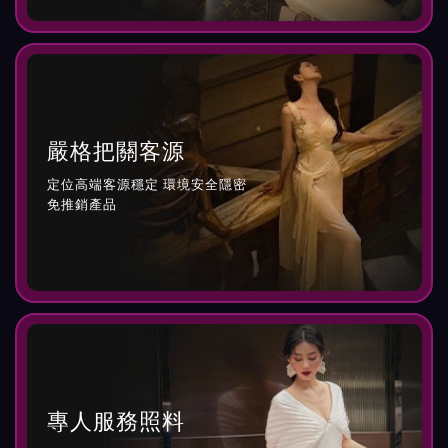
嚴格把關客源
定位高端客源穩定 環境安全隱密
免推銷產品
專人服務照料