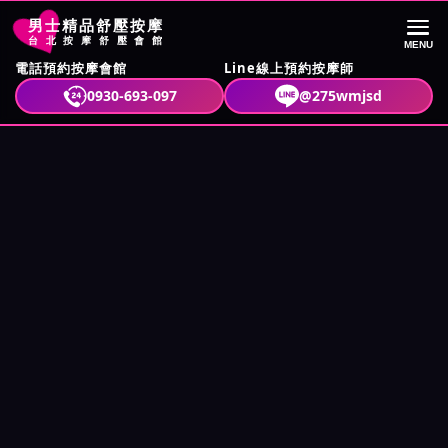
首頁
徵聘美容師
男士精品舒壓按摩
台北按摩舒壓會館
MENU
電話預約按摩會館
Line線上預約按摩師
0930-693-097
@275wmjsd