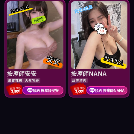
160-45-C
170.49.B
NANA
安安
按摩師安安
按摩師NANA
氣質辣模
天然乳香
甜美清秀
紅牌 NT$
紅牌 NT$
預約 按摩師安安
預約 按摩師NANA
3,500
3,000