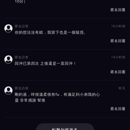
10分）
匿名回覆
匿名訪客
10小时前

你的想法沒有錯，我當下也是一個疑惑。
匿名回覆
匿名訪客
14小时前

回沖已第四次 之後還是一直回沖！
匿名回覆
匿名訪客
昨天

剛約過，咩很溫柔很有fu，有滿足到小弟我的心
靈 非常感謝 幫推
匿名回覆