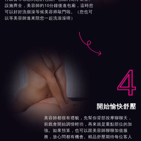
設施齊全，美容師約10分鐘後進包廂，這時您
可以好好洗個澡等候美容师敲門啦。（您也可
以等美容師進來陪您一起洗澡澡唷）

4
開始愉快舒壓
美容師都很有禮貌，先幫你背部按摩聊聊天，
前戲會開始調情輕功，再來就是重點部位的加
強。如果預算，也可以跟美容師聊聊加值服
務，放心問都有機會。精品舒壓期待每位客人