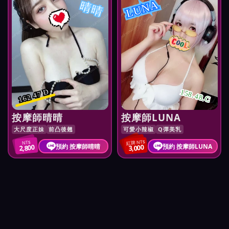
LUNA
晴晴
162 47 D
158.48.C
按摩師晴晴
按摩師LUNA
大尺度正妹
前凸後翹
可愛小辣椒
Q彈美乳
紅牌 NT$
NT$
預約 按摩師晴晴
預約 按摩師LUNA
2,800
3,000