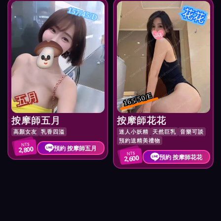
花花
157/45/D
五月
165/50/E
按摩師五月
按摩師花花
高顏女友
乳香四溢
迷人小妖精
天然巨乳
音樂可談
預約送精美禮物
NT$
預約 按摩師五月
2,800
NT$
預約 按摩師花花
2,600