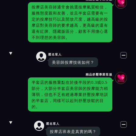
按摩店美容師通常會挑選按摩氣質較佳，
服務態度親和友善，並且半套店需要有一
定的按摩技巧以及開放尺度，越高級的按
摩店對美容師的要求越高，更高級的還有
還有紅牌、隱藏版區分，顧客不用擔心選
不到理想的美容師。

匿名客人
美容師按摩技術如何？
精品舒壓專業客服
半套店的服務重點在於後半段的0.3或0.5
部分，大部分半套店美容師的按摩能力稍
薄弱，但也不乏有經過專業舒壓按摩培訓
的半套店，同樣可以起到舒壓放鬆的目
的。

匿名客人
按摩店班表是真實的嗎？