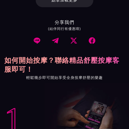
點擊加載更多
分享我們
(結伴同行有優惠唷)




如何開始按摩？聯絡精品舒壓按摩客
服即可！
輕鬆幾步即可開始享受全身按摩舒壓的樂趣
1