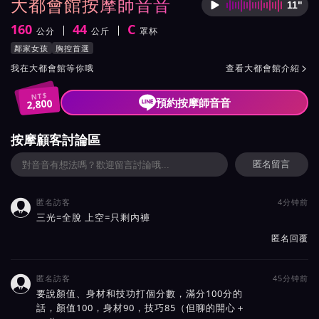
大都會館按摩師音音
11"
按摩師
160
44
C
公分
公斤
罩杯
身高
體重
罩杯
按摩師音音服務風格與特色
鄰家女孩
胸控首選
按摩師音音所屬按摩會館介紹與班表
我在大都會館等你哦
查看大都會館介紹

NT$
預約按摩師音音
2,800
按摩顧客討論區
匿名留言
匿名訪客
4分钟前

三光=全脫 上空=只剩內褲
匿名回覆
匿名訪客
45分钟前

要說顏值、身材和技功打個分數，滿分100分的
話，顏值100，身材90，技巧85（但聊的開心＋