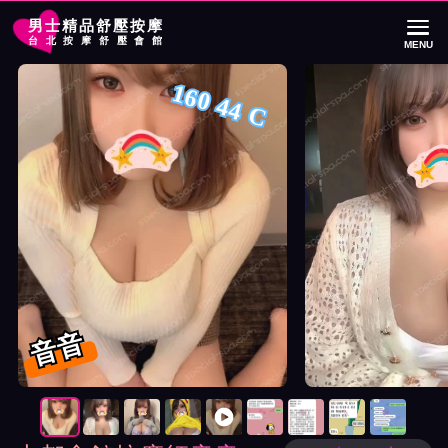
男士精品舒壓按摩
台北按摩舒壓會館
MENU
首頁
大都會館按摩師音音詳細介紹
大都會館按摩師音音照片展示與影片介
160 44 C
音音
按摩師音音照片展示與影片介紹及客戶評價截屏展示