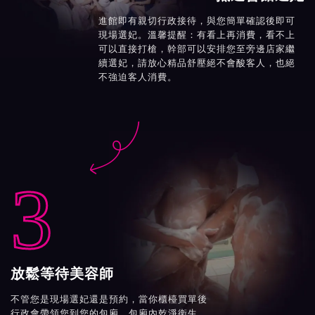
進館即有親切行政接待，與您簡單確認後即可
現場選妃。溫馨提醒：有看上再消費，看不上
可以直接打槍，幹部可以安排您至旁邊店家繼
續選妃，請放心精品舒壓絕不會酸客人，也絕
不強迫客人消費。

3
放鬆等待美容師
不管您是現場選妃還是預約，當你櫃檯買單後
行政會帶領您到您的包廂。包廂內乾淨衛生、