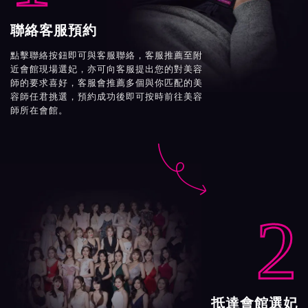
聯絡客服預約
點擊聯絡按鈕即可與客服聯絡，客服推薦至附
近會館現場選妃，亦可向客服提出您的對美容
師的要求喜好，客服會推薦多個與你匹配的美
容師任君挑選，預約成功後即可按時前往美容
師所在會館。

2
抵達會館選妃