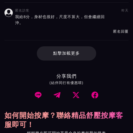
匿名訪客
昨天

我給8分，身材也很好，尺度不算大，但會繼續回
沖。
匿名回覆
點擊加載更多
分享我們
(結伴同行有優惠唷)




如何開始按摩？聯絡精品舒壓按摩客
服即可！