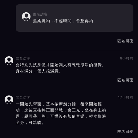
匿名訪客

溫柔婉約，不趕時間，會想再約
匿名回覆
匿名訪客
8小时前

會特別先洗身體才開始讓人有乾乾淨淨的感覺。
身材滿分，個人很滿意。
匿名回覆
匿名訪客
17小时前

一開始先背面，基本按摩幾分鐘，後來開始輕
功，之後直接轉正面開戰，會三光，坐在身上挑
逗，親耳朵、胸，可惜沒有加值音樂，輕功撫遍
全身，可親吻。
匿名回覆