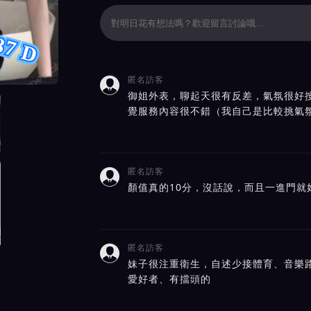
37 D
匿名訪客

評價截屏展示
御姐外表，聊起天很有反差，氣氛很好
覺服務內容很不錯（我自己是比較挑氣
匿名訪客

顏值真的10分，沒話說，而且一進門就
匿名訪客

妹子很注重衛生，自述少接體育、音樂
愛好者、有擋頭的