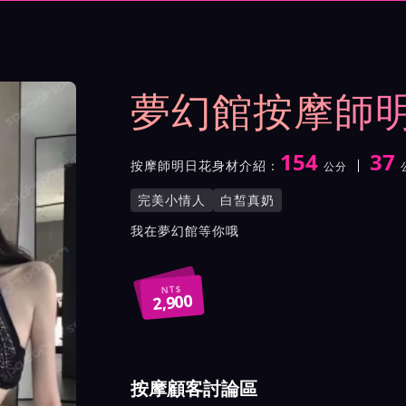
示與影片介紹及客戶評價截屏
夢幻館按摩師
154
37
按摩師明日花身材介紹：
公分
身高
體重
罩杯
按摩師明日花服務風格與特
完美小情人
白皙真奶
按摩師明日花所屬按摩會館
我在夢幻館等你哦
NT$
2,900
按摩顧客討論區