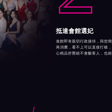
抵達會館選妃
進館即有親切行政接待，與您簡
再消費，看不上可以直接打槍，
心精品舒壓絕不會酸客人，也絕