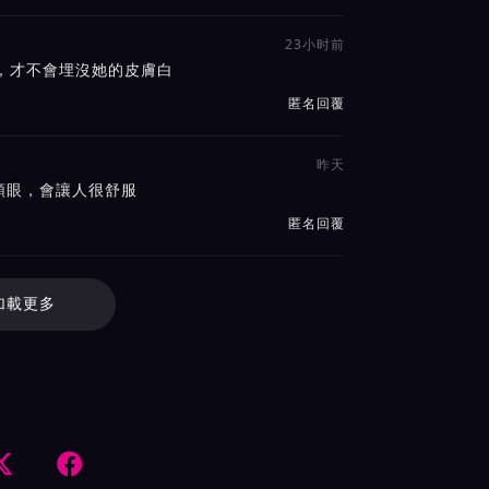
23小时前
，才不會埋沒她的皮膚白
匿名回覆
昨天
順眼，會讓人很舒服
匿名回覆
加載更多

