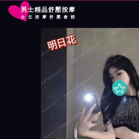
男士精品舒壓按摩
台北按摩舒壓會館
首頁
夢幻館按摩師明日花詳細介紹
夢幻館按摩師明日花照片展
明日花