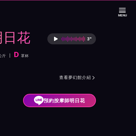
MENU
明日花
3"
按摩師明日花語音
D
公斤
罩杯
色
介紹與班表
查看夢幻館介紹

預約按摩師明日花