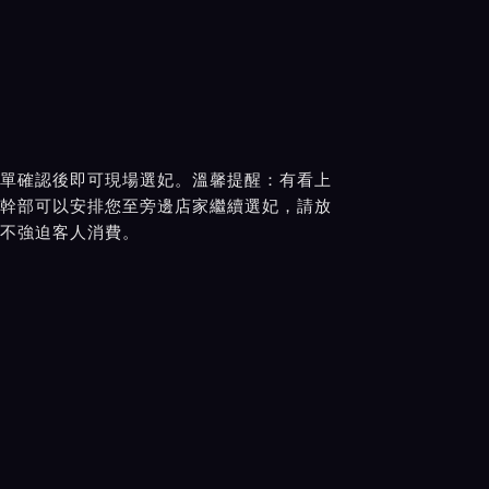
單確認後即可現場選妃。溫馨提醒：有看上
幹部可以安排您至旁邊店家繼續選妃，請放
不強迫客人消費。