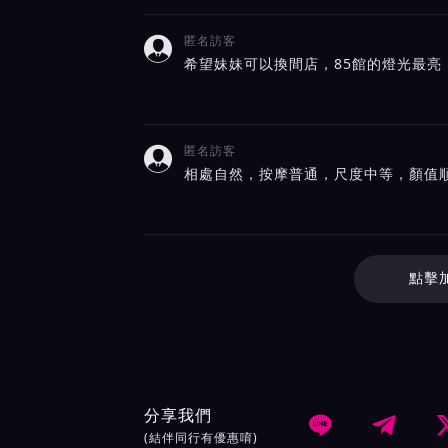
匿名訪客

希望妹妹可以換間店，85館的燈光最亮
匿名訪客

相處自然，按摩普通，尺度中等，顏值
點擊
分享我們


(結伴同行有優惠唷)