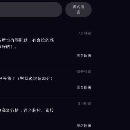
匿名留
言
7分钟前
按摩也有壓到點，有會按的感
氛好的）。
匿名回覆
48分钟前
好等我了（對我來說超加分）
匿名回覆
3小时前
路高於行情，適合胸控、素股
匿名回覆