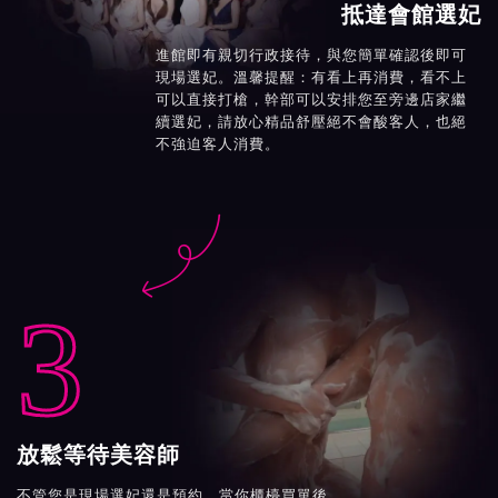
抵達會館選妃
進館即有親切行政接待，與您簡單確認後即可
現場選妃。溫馨提醒：有看上再消費，看不上
可以直接打槍，幹部可以安排您至旁邊店家繼
續選妃，請放心精品舒壓絕不會酸客人，也絕
不強迫客人消費。

3
放鬆等待美容師
不管您是現場選妃還是預約，當你櫃檯買單後