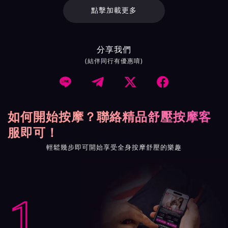
點擊加載更多
分享我們
(結伴同行有優惠唷)




如何開始按摩？聯絡精品舒壓按摩客
服即可！
輕鬆幾步即可開始享受全身按摩舒壓的樂趣
1