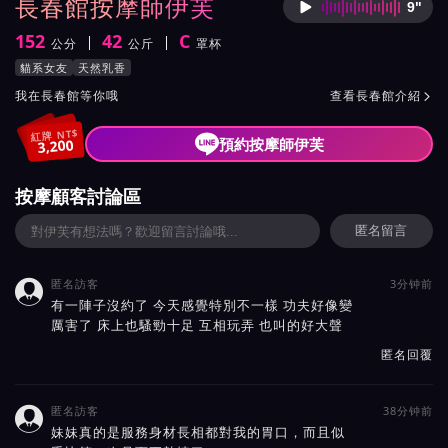
長春館按摩師伊芙
9"
按摩師
152
42
C
公分
公斤
罩杯
身高
體重
罩杯
按摩師伊芙服務風格與特色
貓系女友
天然乳香
按摩師伊芙所屬按摩會館介紹與班表
我在長春館等你哦
查看長春館介紹

紅牌 NT$
預約按摩師伊芙
3,200
按摩顧客討論區
匿名留言
匿名訪客
3分钟前

有一陣子沒約了 今天感覺特別不一樣 功夫好像變
厲害了 床上也騷勁十足 互相玩弄 也叫的好大聲
匿名回覆
匿名訪客
38分钟前

妹妹真的是服務身材長相都對我的胃口，而且似