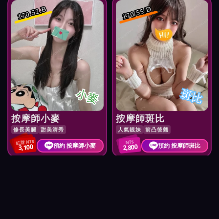
170/55/D
170.52.B
小麥
斑比
按摩師小麥
按摩師斑比
修長美腿
甜美清秀
人氣靚妹
前凸後翹
紅牌 NT$
NT$
預約 按摩師小麥
預約 按摩師斑比
3,100
2,800