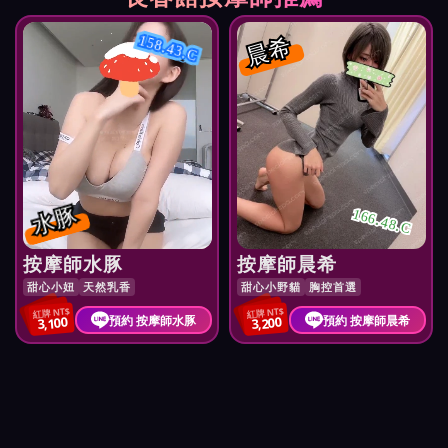
晨希
158.43.C
水豚
166.48.C
按摩師水豚
按摩師晨希
甜心小妞
天然乳香
甜心小野貓
胸控首選
紅牌 NT$
紅牌 NT$
預約 按摩師水豚
預約 按摩師晨希
3,100
3,200