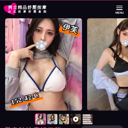
男士精品舒壓按摩
台北按摩舒壓會館
MENU
首頁
長春館按摩師伊芙詳細介紹
長春館按摩師伊芙照片展示與影片介紹
伊芙
152-42-C
按摩師伊芙照片展示與影片介紹及客戶評價截屏展示