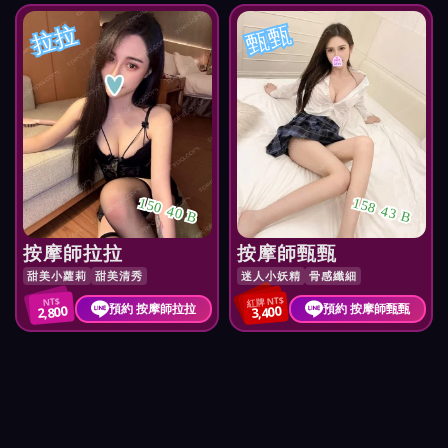
拉拉
甄甄
150 40 B
158 43 B
按摩師拉拉
按摩師甄甄
甜美小蘿莉
甜美清秀
迷人小妖精
骨感纖細
紅牌 NT$
NT$
預約 按摩師拉拉
預約 按摩師甄甄
2,800
3,400