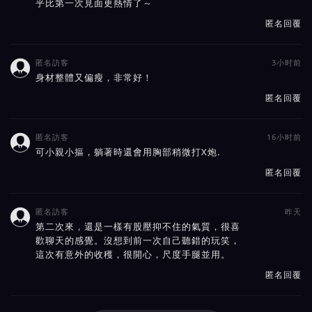
乎比第一次見面更熱情了～
匿名回覆
匿名訪客
3小时前

身材整體又偏瘦，非常好！
匿名回覆
匿名訪客
16小时前

可小親小摳，躺著時還會用胸部稍微打X炮.
匿名回覆
匿名訪客
昨天

第二次來，還是一樣有股壓抑不住的氣質，很喜
歡聊天的感覺。沒想到前一次自己聽錯的玩笑，
這次有意外的收穫，很開心，尺度手腿並用。
匿名回覆