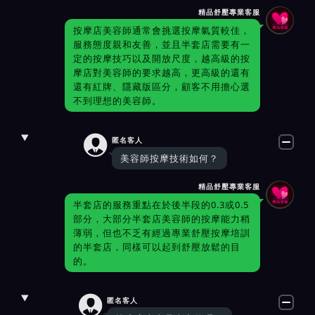
精品舒壓專業客服
按摩店美容師通常會挑選按摩氣質較佳，
服務態度親和友善，並且半套店需要有一
定的按摩技巧以及開放尺度，越高級的按
摩店對美容師的要求越高，更高級的還有
還有紅牌、隱藏版區分，顧客不用擔心選
不到理想的美容師。

匿名客人
美容師按摩技術如何？
精品舒壓專業客服
半套店的服務重點在於後半段的0.3或0.5
部分，大部分半套店美容師的按摩能力稍
薄弱，但也不乏有經過專業舒壓按摩培訓
的半套店，同樣可以起到舒壓放鬆的目
的。

匿名客人