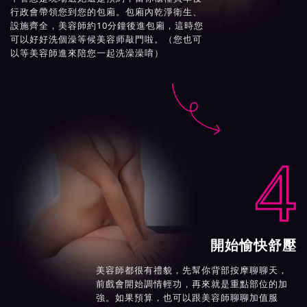
行政會帶領您到您的包廂。包廂內乾淨衛生、
設施齊全，美容師約10分鐘後進包廂，這時您
可以好好洗個澡等候美容师敲門啦。（您也可
以等美容師進來陪您一起洗澡澡唷）

4
開始愉快舒壓
美容師都很有禮貌，先幫你背部按摩聊聊天，
前戲會開始調情輕功，再來就是重點部位的加
強。如果預算，也可以跟美容師聊聊加值服