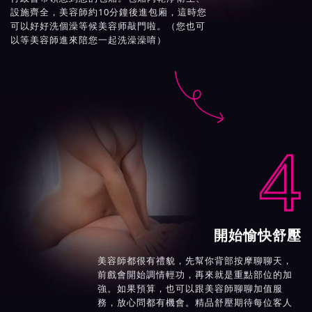
設施齊全，美容師約10分鐘後進包廂，這時您
可以好好洗個澡等候美容师敲門啦。（您也可
以等美容師進來陪您一起洗澡澡唷）

4
開始愉快舒壓
美容師都很有禮貌，先幫你背部按摩聊聊天，
前戲會開始調情輕功，再來就是重點部位的加
強。如果預算，也可以跟美容師聊聊加值服
務，放心問都有機會。精品舒壓期待每位客人