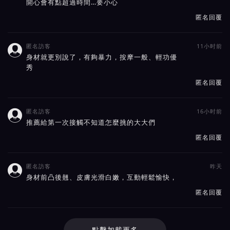
開心會有點超過時間…要小心
匿名回覆
匿名訪客
11小时前

身材就更別說了，有夠暴力，按摩一般、輕功優
秀
匿名回覆
匿名訪客
16小时前

推薦給第一次接觸不知道怎麼挑的大大們
匿名回覆
匿名訪客
昨天

身材前凸後翹、皮膚光滑白嫩，互動輕鬆愉快，
匿名回覆