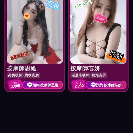
思維
150 40 E
芯妍
168/47/C
按摩師思維
按摩師芯妍
高挑模特
柔軟真胸
淫蕩小騷妹
奶炮高手
NT$
NT$
預約 按摩師思維
預約 按摩師芯妍
2,800
2,700