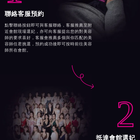
聯絡客服預約
點擊聯絡按鈕即可與客服聯絡，客服推薦至附
近會館現場選妃，亦可向客服提出您的對美容
師的要求喜好，客服會推薦多個與你匹配的美
容師任君挑選，預約成功後即可按時前往美容
師所在會館。

2
抵達會館選妃