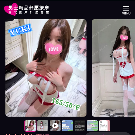
男士精品舒壓按摩
台北按摩舒壓會館
MENU
首頁
林森館按摩師YUKI詳細介紹
林森館按摩師YUKI照片展示與影片介紹
YUKI
165/50/E
按摩師YUKI照片展示與影片介紹及客戶評價截屏展示