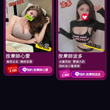
波多
152/45/C
心愛
165.47.D
按摩師心愛
按摩師波多
貓系女友
胸控首選
水嫩淫娃
豐滿大奶
預約送小驚喜唷
紅牌 NT$
預約 按摩師心愛
3,100
NT$
預約 按摩師波多
2,900