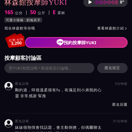
林森館按摩師YUKI
8"
按摩師Y
165
50
E
公分
公斤
罩杯
身高
體重
罩杯
按摩師YUKI服務風格與特色
可愛小辣椒
奶炮高手
按摩師YUKI所屬按摩會館介紹與班表
我在林森館等你哦
查看林森館介紹

紅牌 NT$
預約按摩師YUKI
3,200
按摩顧客討論區
匿名留言
匿名訪客
5分钟前

剛約過，咩很溫柔很有fu，有滿足到小弟我的心
靈 非常感謝 幫推
匿名回覆
匿名訪客
31分钟前

妹妹很熱情會找話題，會主動倒撩，但偶爾聊太