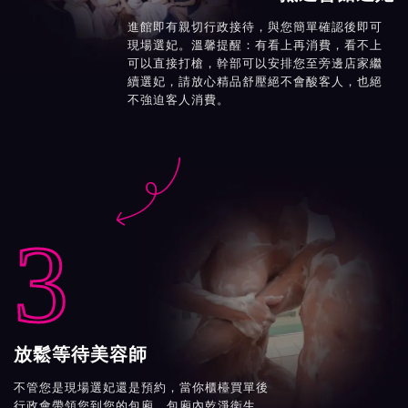
進館即有親切行政接待，與您簡單確認後即可
現場選妃。溫馨提醒：有看上再消費，看不上
可以直接打槍，幹部可以安排您至旁邊店家繼
續選妃，請放心精品舒壓絕不會酸客人，也絕
不強迫客人消費。

3
放鬆等待美容師
不管您是現場選妃還是預約，當你櫃檯買單後
行政會帶領您到您的包廂。包廂內乾淨衛生、