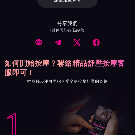
點擊加載更多
分享我們
(結伴同行有優惠唷)




如何開始按摩？聯絡精品舒壓按摩客
服即可！
輕鬆幾步即可開始享受全身按摩舒壓的樂趣
1