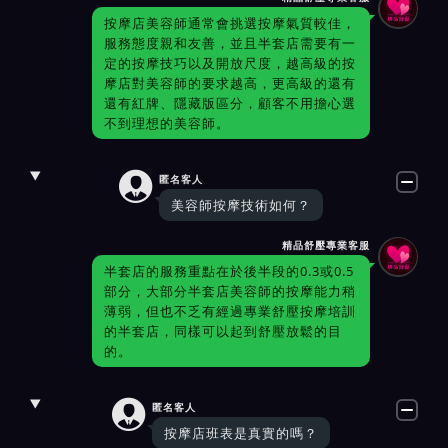
按摩店美容師通常會挑選按摩氣質較佳，
服務態度親和友善，並且半套店需要有一
定的按摩技巧以及開放尺度，越高級的按
摩店對美容師的要求越高，更高級的還有
還有紅牌、隱藏版區分，顧客不用擔心選
不到理想的美容師。

匿名客人
美容師按摩技術如何？
精品舒壓專業客服
半套店的服務重點在於後半段的0.3或0.5
部分，大部分半套店美容師的按摩能力稍
薄弱，但也不乏有經過專業舒壓按摩培訓
的半套店，同樣可以起到舒壓放鬆的目
的。

匿名客人
按摩店班表是真實的嗎？