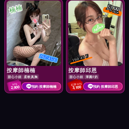
楠楠
邱恩
162/45/C
160 49 F
按摩師楠楠
按摩師邱恩
甜心小妞
柔軟真胸
甜心小妞
渾圓F奶
紅牌 NT$
NT$
預約 按摩師楠楠
預約 按摩師邱恩
2,900
3,100