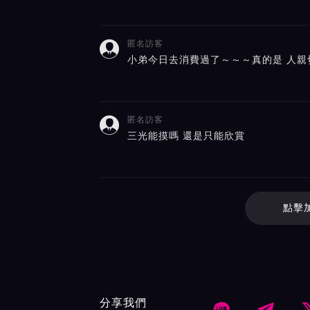
匿名訪客

小弟今日去消費過了～～～真的是 人親
匿名訪客

三光能摸嗎 還是只能欣賞
點擊
分享我們

