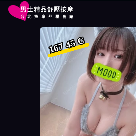
男士精品舒壓按摩
台北按摩舒壓會館
首頁
林森館按摩師楟楟詳細介紹
林森館按摩師楟楟照片展示
167 45 C