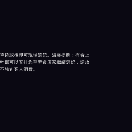
單確認後即可現場選妃。溫馨提醒：有看上
幹部可以安排您至旁邊店家繼續選妃，請放
不強迫客人消費。