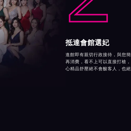
抵達會館選妃
進館即有親切行政接待，與您簡
再消費，看不上可以直接打槍，
心精品舒壓絕不會酸客人，也絕