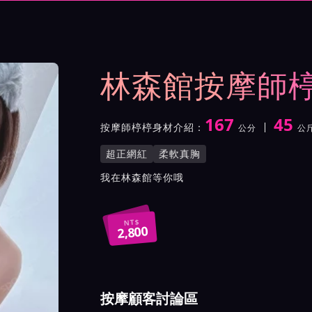
與影片介紹及客戶評價截屏
林森館按摩師
167
45
按摩師楟楟身材介紹：
公分
公
身高
體重
罩杯
按摩師楟楟服務風格與特色
超正網紅
柔軟真胸
按摩師楟楟所屬按摩會館介
我在林森館等你哦
NT$
2,800
按摩顧客討論區