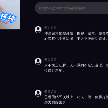
楟楟
匿名訪客

價截屏展示
沖澡完幫忙擦身體、擦腳、遞鞋、整理
心過程也不會冷場，下方不脫輕功還好
匿名訪客

真不愧是紅牌，天天滿約不是沒道理。
位自行斟酌。
匿名訪客

已經回鍋五次以上，功夫一流，值得身
壓力的好去所