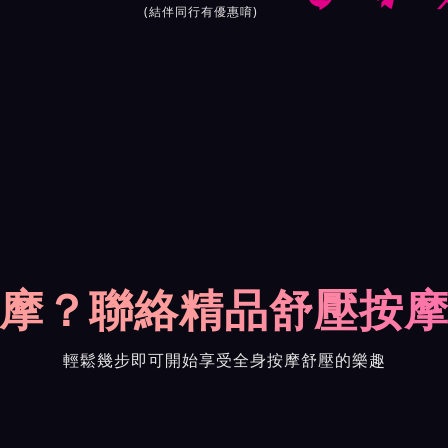
(結伴同行有優惠唷)
摩？聯絡精品舒壓按
輕鬆幾步即可開始享受全身按摩舒壓的樂趣