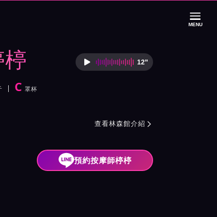
MENU
楟楟
12"
按摩師楟楟語音介
C
斤
罩杯
紹與班表
查看林森館介紹

預約按摩師楟楟