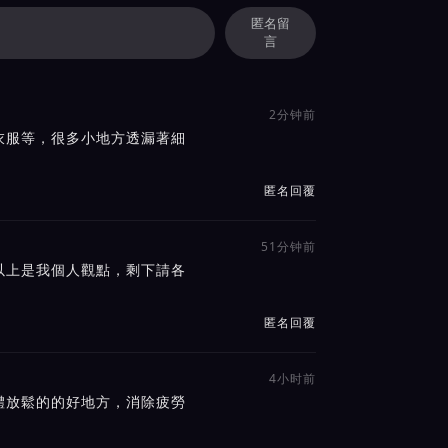
匿名留
言
2分钟前
衣服等，很多小地方透漏著細
。
匿名回覆
51分钟前
以上是我個人觀點，剩下請各
匿名回覆
4小时前
體放鬆的的好地方，消除疲勞