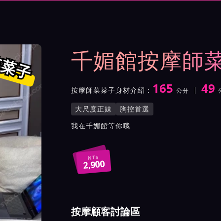
示與影片介紹及客戶評價截屏
千媚館按摩師
菜菜子
165
49
按摩師菜菜子身材介紹：
公分
身高
體重
罩杯
按摩師菜菜子服務風格與特
大尺度正妹
胸控首選
按摩師菜菜子所屬按摩會館
我在千媚館等你哦
NT$
2,900
按摩顧客討論區