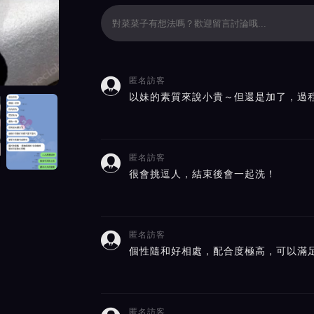
匿名訪客

評價截屏展示
以妹的素質來說小貴～但還是加了，過
匿名訪客

很會挑逗人，結束後會一起洗！
匿名訪客

個性隨和好相處，配合度極高，可以滿
匿名訪客