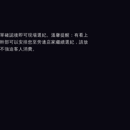
單確認後即可現場選妃。溫馨提醒：有看上
幹部可以安排您至旁邊店家繼續選妃，請放
不強迫客人消費。