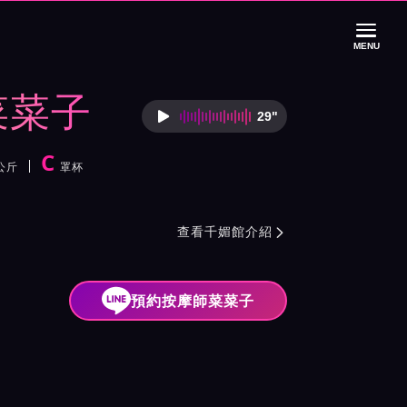
MENU
菜菜子
29"
按摩師菜菜子語音
C
公斤
罩杯
色
介紹與班表
查看千媚館介紹

預約按摩師菜菜子