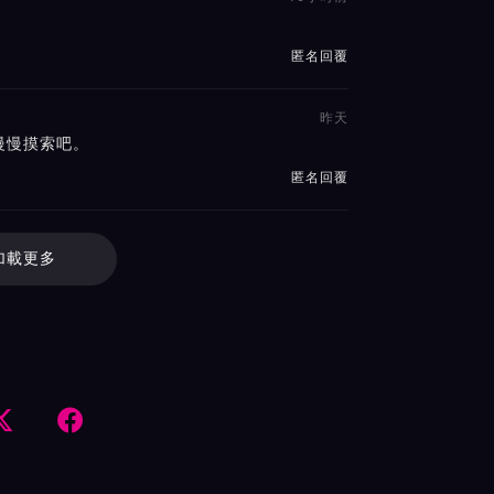
匿名回覆
昨天
慢慢摸索吧。
匿名回覆
加載更多

