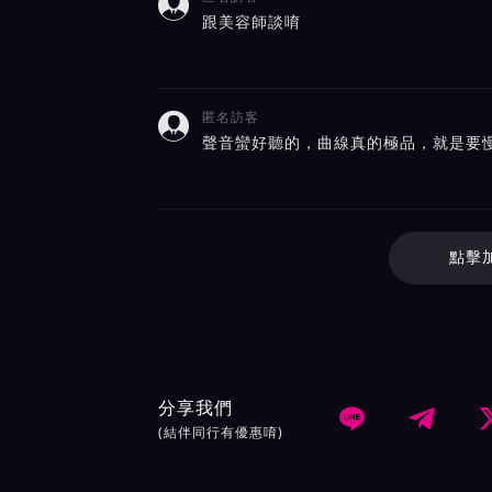

跟美容師談唷
匿名訪客

聲音蠻好聽的，曲線真的極品，就是要
點擊
分享我們


(結伴同行有優惠唷)