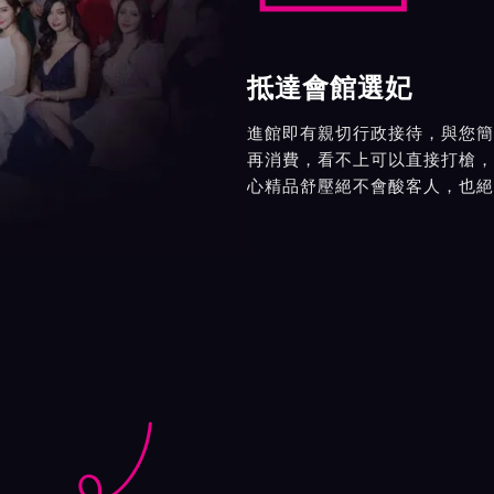
抵達會館選妃
進館即有親切行政接待，與您簡
再消費，看不上可以直接打槍，
心精品舒壓絕不會酸客人，也絕