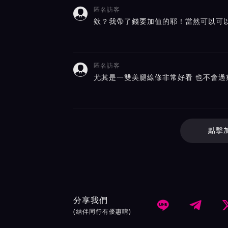
匿名訪客

欸？我帶了錢要加值的耶！當然可以可
匿名訪客

尤其是一雙美腿線條非常好看 也不會過
點擊
分享我們


(結伴同行有優惠唷)