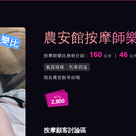
與影片介紹及客戶評價截屏
農安館按摩師
樂比
160
46
按摩師樂比身材介紹：
公分
公
身高
體重
罩杯
按摩師樂比服務風格與特色
氣質辣模
乳香四溢
按摩師樂比所屬按摩會館介
我在農安館等你哦
NT$
2,800
按摩顧客討論區