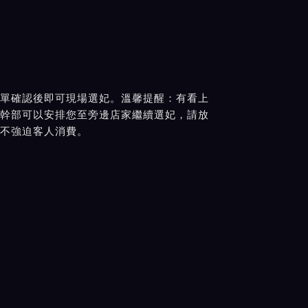
單確認後即可現場選妃。溫馨提醒：有看上
幹部可以安排您至旁邊店家繼續選妃，請放
不強迫客人消費。