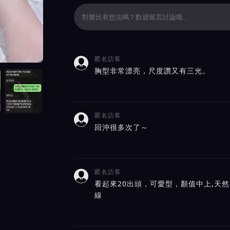
匿名訪客

價截屏展示
胸型非常漂亮，尺度讚又有三光。
匿名訪客

回沖很多次了～
匿名訪客

看起來20出頭，可愛型，顏值中上,天然
線