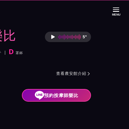
MENU
樂比
5"
按摩師樂比語音介
D
斤
罩杯
紹與班表
查看農安館介紹

預約按摩師樂比