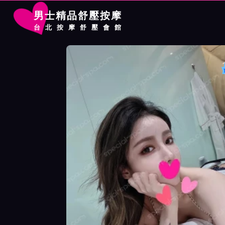
男士精品舒壓按摩
台北按摩舒壓會館
首頁
農安館按摩師樂比詳細介紹
農安館按摩師樂比照片展示