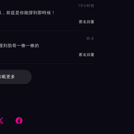
19小时前
以，前提是你能撐到那時候！
匿名回覆
昨天
瘦到肋骨一條一條的
匿名回覆
加載更多

