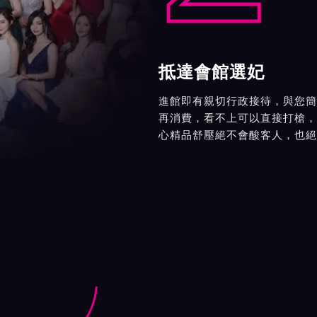
抵達會館選妃
進館即有親切行政接待，與您簡
再消費，看不上可以直接打槍，
心精品舒壓絕不會酸客人，也絕