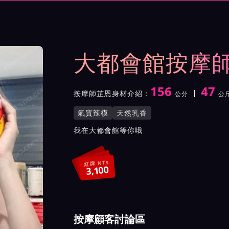
示與影片介紹及客戶評價截屏
大都會館按摩
156
47
按摩師芷恩身材介紹：
公分
公
身高
體重
罩杯
按摩師芷恩服務風格與特色
氣質辣模
天然乳香
按摩師芷恩所屬按摩會館介
我在大都會館等你哦
紅牌 NT$
3,100
按摩顧客討論區