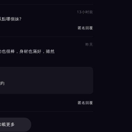
13小时前
點哪個妹?
匿名回覆
昨天
功也很棒，身材也滿好，雖然
再約
匿名回覆
加載更多