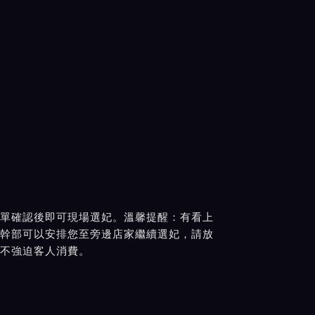
單確認後即可現場選妃。溫馨提醒：有看上
幹部可以安排您至旁邊店家繼續選妃，請放
不強迫客人消費。