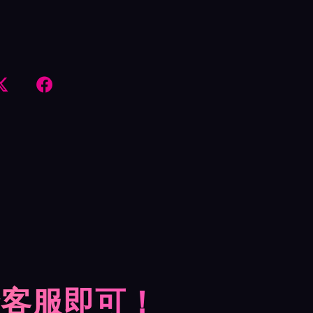


摩客服即可！