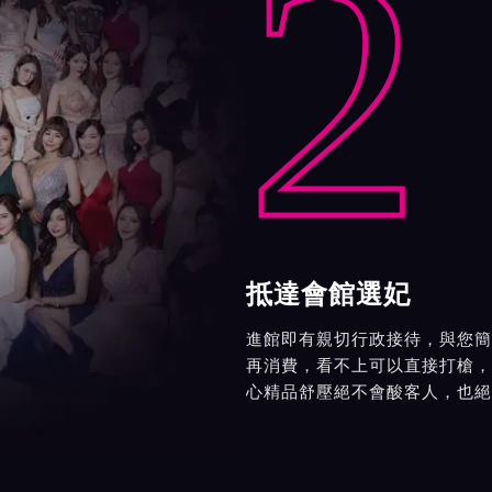
2
抵達會館選妃
進館即有親切行政接待，與您簡
再消費，看不上可以直接打槍，
心精品舒壓絕不會酸客人，也絕