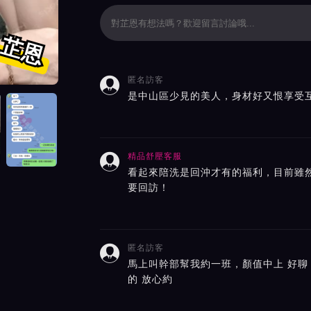
芷恩
匿名訪客

價截屏展示
是中山區少見的美人，身材好又恨享受
精品舒壓客服

看起來陪洗是回沖才有的福利，目前雖
要回訪！
匿名訪客

馬上叫幹部幫我約一班，顏值中上 好聊
的 放心約