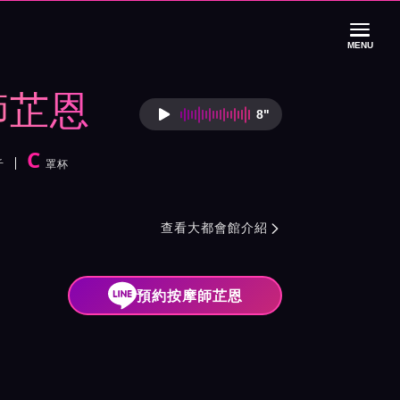
MENU
師芷恩
8"
按摩師芷恩語音介
C
斤
罩杯
紹與班表
查看大都會館介紹

預約按摩師芷恩