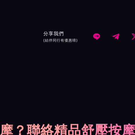
分享我們


(結伴同行有優惠唷)
摩？聯絡精品舒壓按