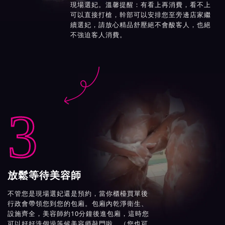
現場選妃。溫馨提醒：有看上再消費，看不上
可以直接打槍，幹部可以安排您至旁邊店家繼
續選妃，請放心精品舒壓絕不會酸客人，也絕
不強迫客人消費。

3
放鬆等待美容師
不管您是現場選妃還是預約，當你櫃檯買單後
行政會帶領您到您的包廂。包廂內乾淨衛生、
設施齊全，美容師約10分鐘後進包廂，這時您
可以好好洗個澡等候美容师敲門啦。（您也可