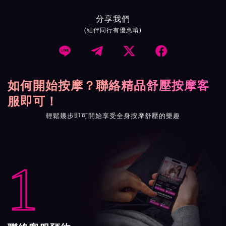
分享我們
(結伴同行有優惠唷)




如何開始按摩？聯絡精品舒壓按摩客
服即可！
輕鬆幾步即可開始享受全身按摩舒壓的樂趣
1