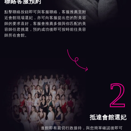
聯絡客服預約
點擊聯絡按鈕即可與客服聯絡，客服推薦至附
近會館現場選妃，亦可向客服提出您的對美容
師的要求喜好，客服會推薦多個與你匹配的美
容師任君挑選，預約成功後即可按時前往美容
師所在會館。

2
抵達會館選妃
進館即有親切行政接待，與您簡單確認後即可