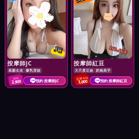
JC
160.46.E
按摩師JC
按摩師紅豆
高顏女友
爆乳淫娃
大尺度正妹
奶炮高手
紅牌 NT$
NT$
預約 按摩師JC
預約 按摩師紅豆
2,900
3,000