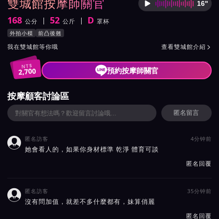
雙城館按摩師關官
16"
按摩師
168
52
D
公分
公斤
罩杯
身高
體重
罩杯
按摩師關官服務風格與特色
外拍小模
前凸後翹
按摩師關官所屬按摩會館介紹與班表
我在雙城館等你哦
查看雙城館介紹

NT$
預約按摩師關官
2,700
按摩顧客討論區
匿名留言
匿名訪客
4分钟前

她會看人的，如果你身材標準 乾淨 體育可談
匿名回覆
匿名訪客
35分钟前

沒有問加值，就差不多什麼都有，妹算俏麗
匿名回覆