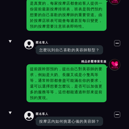
是真實的，每家按摩店都會給客人提供一
份當前最新按摩排班表，班表是我們預約
想要的自己喜歡的按摩師的重要管道。由
於按摩店班表可能會每週甚至每日變更，
預約按摩需要注意班表即時性。

匿名客人
怎麼玩到自己喜歡的美容師類型？
精品舒壓專業客服
提前跟幹部預約，提出自己對美容師的要
求，例如是大奶、長腿又或是小隻馬等
等，通常幹部都會盡可能滿在你的要求，
還可以選擇想要怎麼玩，是否可以加值更
多的服務等等，這些都能通過幹部來提前
預約實現。

匿名客人
按摩店內如何挑選心儀的美容師？