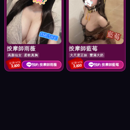
藍莓
168/50/C
按摩師雨薇
按摩師藍莓
高顏仙女
柔軟真胸
大尺度正妹
豐滿大奶
紅牌 NT$
紅牌 NT$
預約 按摩師雨薇
預約 按摩師藍莓
3,000
3,000