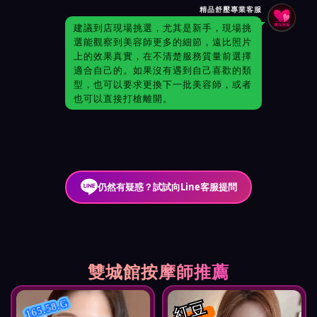
精品舒壓專業客服
建議到店現場挑選，尤其是新手，現場挑
選能觀察到美容師更多的細節，遠比照片
上的效果真實，在不清楚服務質量前選擇
適合自己的。如果沒有遇到自己喜歡的類
型，也可以要求更換下一批美容師，或者
也可以直接打槍離開。
仍然有疑惑？試試向Line客服提問
雙城館按摩師推薦
紅豆
165.58.G