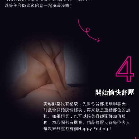
以等美容師進來陪您一起洗澡澡唷）

4
開始愉快舒壓
美容師都很有禮貌，先幫你背部按摩聊聊天，
前戲會開始調情輕功，再來就是重點部位的加
強。如果預算，也可以跟美容師聊聊加值服
務，放心問都有機會。精品舒壓期待每位客人
每次來舒壓都有個Happy Ending！