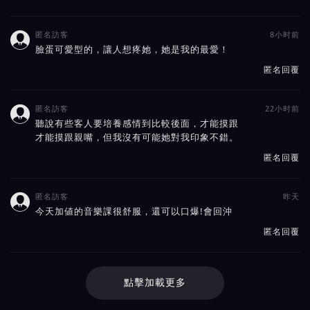
匿名訪客
8小时前

臉蛋可愛型的，讓人想疼她，她是我的最愛！
匿名回覆
匿名訪客
22小时前

聽說有些客人要培養感情到比較後面，才能摸跟
才能摸跟親嘴，但我沒有可能她對我印象不錯。
匿名回覆
匿名訪客
昨天

今天加値的音樂課很舒服，還可以口爆!會回沖
匿名回覆
點擊加載更多