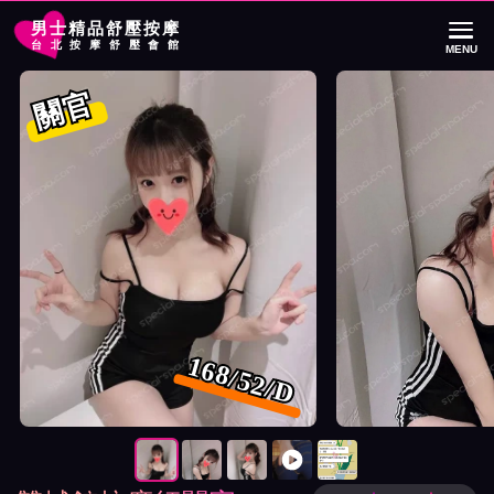
男士精品舒壓按摩
台北按摩舒壓會館
MENU
首頁
雙城館按摩師關官詳細介紹
雙城館按摩師關官照片展示與影片介紹
關官
168/52/D
按摩師關官照片展示與影片介紹及客戶評價截屏展示