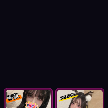
雨薇
165.52.D