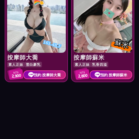
蘇米
163.48.F
按摩師大喬
按摩師蘇米
素人正妹
雪白豪乳
素人正妹
乳香四溢
NT$
NT$
預約 按摩師大喬
預約 按摩師蘇米
2,900
2,800