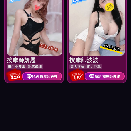
155-48-B
160/50/F
按摩師妍恩
按摩師波波
膚白小隻馬
骨感纖細
素人正妹
實力巨乳
紅牌 NT$
紅牌 NT$
預約 按摩師妍恩
預約 按摩師波波
3,200
3,100