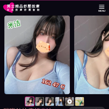
男士精品舒壓按摩
台北按摩舒壓會館
MENU
首頁
璀璨館按摩師米洁詳細介紹
璀璨館按摩師米洁照片展示與影片介紹
米洁
162 47 C
按摩師米洁照片展示與影片介紹及客戶評價截屏展示