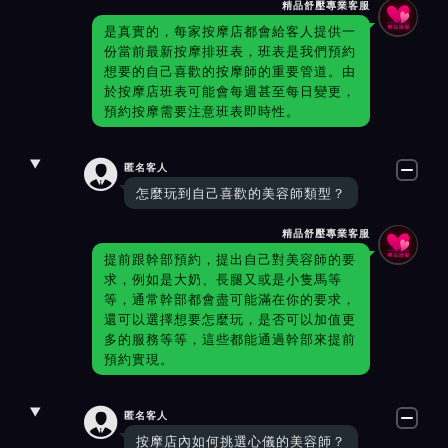
精品舒壓專業客服
是真實的，每家按摩店都會給客人提供一
份當前最新按摩排班表，班表是我們預約
想要的自己喜歡的按摩師的重要管道。由
於按摩店班表可能會每週甚至每日變更，
預約按摩需要注意班表即時性。

匿名客人
怎麼玩到自己喜歡的美容師類型？
精品舒壓專業客服
提前跟幹部預約，提出自己對美容師的要
求，例如是大奶、長腿又或是小隻馬等
等，通常幹部都會盡可能滿在你的要求，
還可以選擇想要怎麼玩，是否可以加值更
多的服務等等，這些都能通過幹部來提前
預約實現。

匿名客人
按摩店內如何挑選心儀的美容師？