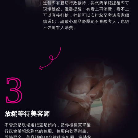
進館即有親切行政接待，與您簡單確認後即可
現場選妃。溫馨提醒：有看上再消費，看不上
可以直接打槍，幹部可以安排您至旁邊店家繼
續選妃，請放心精品舒壓絕不會酸客人，也絕
不強迫客人消費。

3
放鬆等待美容師
不管您是現場選妃還是預約，當你櫃檯買單後
行政會帶領您到您的包廂。包廂內乾淨衛生、
設施齊全，美容師約10分鐘後進包廂，這時您