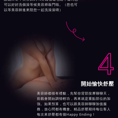
可以好好洗個澡等候美容师敲門啦。（您也可
以等美容師進來陪您一起洗澡澡唷）

4
開始愉快舒壓
美容師都很有禮貌，先幫你背部按摩聊聊天，
前戲會開始調情輕功，再來就是重點部位的加
強。如果預算，也可以跟美容師聊聊加值服
務，放心問都有機會。精品舒壓期待每位客人
每次來舒壓都有個Happy Ending！