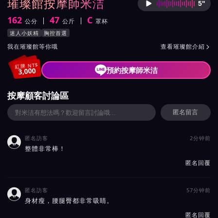
璀璨館按摩師米洁
5"
按摩師
162
47
C
公分
公斤
罩杯
身高
體重
罩杯
按摩師米洁服務風格與特色
迷人小妖精
胸控首選
按摩師米洁所屬按摩會館介紹與班表
我在璀璨館等你哦
查看璀璨館介紹

紅牌 NT$
預約按摩師米洁
3,000
按摩顧客討論區
匿名留言
匿名訪客
2分钟前

整體非常棒！
匿名回覆
匿名訪客
57分钟前

身材瘦，腰腿臀都非常吸睛。
匿名回覆