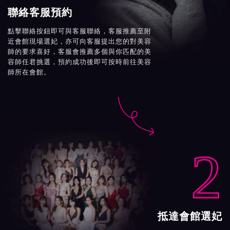
聯絡客服預約
點擊聯絡按鈕即可與客服聯絡，客服推薦至附
近會館現場選妃，亦可向客服提出您的對美容
師的要求喜好，客服會推薦多個與你匹配的美
容師任君挑選，預約成功後即可按時前往美容
師所在會館。

2
抵達會館選妃