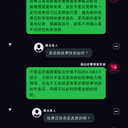
按摩店美容師通常會挑選按摩氣質較佳，
服務態度親和友善，並且半套店需要有一
定的按摩技巧以及開放尺度，越高級的按
摩店對美容師的要求越高，更高級的還有
還有紅牌、隱藏版區分，顧客不用擔心選
不到理想的美容師。

匿名客人
美容師按摩技術如何？
精品舒壓專業客服
半套店的服務重點在於後半段的0.3或0.5
部分，大部分半套店美容師的按摩能力稍
薄弱，但也不乏有經過專業舒壓按摩培訓
的半套店，同樣可以起到舒壓放鬆的目
的。

匿名客人
按摩店班表是真實的嗎？