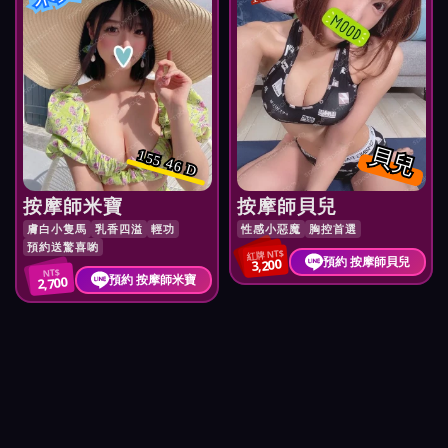
貝兒
155 46 D
按摩師米寶
按摩師貝兒
膚白小隻馬
乳香四溢
輕功
性感小惡魔
胸控首選
預約送驚喜喲
紅牌 NT$
預約 按摩師貝兒
3,200
NT$
預約 按摩師米寶
2,700