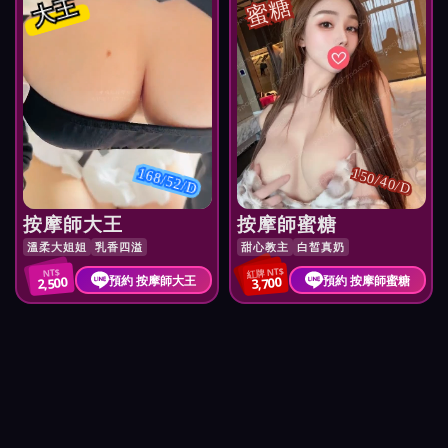
大王
蜜糖
168/52/D
150/40/D
按摩師大王
按摩師蜜糖
溫柔大姐姐
乳香四溢
甜心教主
白皙真奶
紅牌 NT$
NT$
預約 按摩師大王
預約 按摩師蜜糖
2,500
3,700