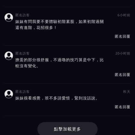
匿名訪客
6小时前

妹妹有問我要不要體驗初階素股，如果初階過關
還有進階，花招很多！
匿名回覆
匿名訪客
20小时前

撩蛋的部分很舒服，不過嚕的技巧算是中下，比
較沒有變化。
匿名回覆
匿名訪客
昨天

妹妹很看感覺，班不多請愛惜，緊到沒話說。
匿名回覆
點擊加載更多