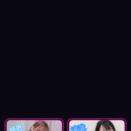
妍恩
波波