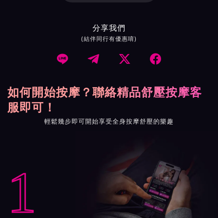
分享我們
(結伴同行有優惠唷)




如何開始按摩？聯絡精品舒壓按摩客
服即可！
輕鬆幾步即可開始享受全身按摩舒壓的樂趣
1