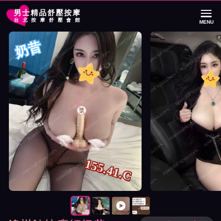
男士精品舒壓按摩
台北按摩舒壓會館
MENU
首頁
錦州館按摩師奶昔詳細介紹
錦州館按摩師奶昔照片展示與影片介紹
奶昔
155.41.C
按摩師奶昔照片展示與影片介紹及客戶評價截屏展示