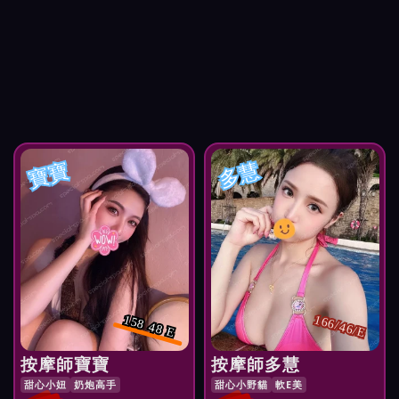
寶寶
多慧
158 48 E
166/46/E
按摩師寶寶
按摩師多慧
甜心小妞
奶炮高手
甜心小野貓
軟E美