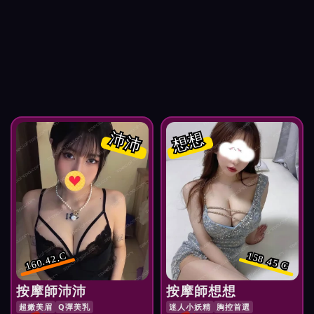
沛沛
想想
160.42.C
158 45 C
按摩師沛沛
按摩師想想
超嫩美眉
Q彈美乳
迷人小妖精
胸控首選