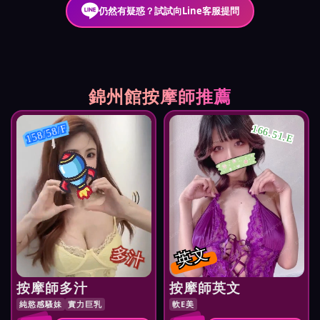
仍然有疑惑？試試向Line客服提問
錦州館按摩師推薦
166.51.E
158/58/F
多汁
英文
按摩師多汁
按摩師英文
純慾感騷妹
實力巨乳
軟E美