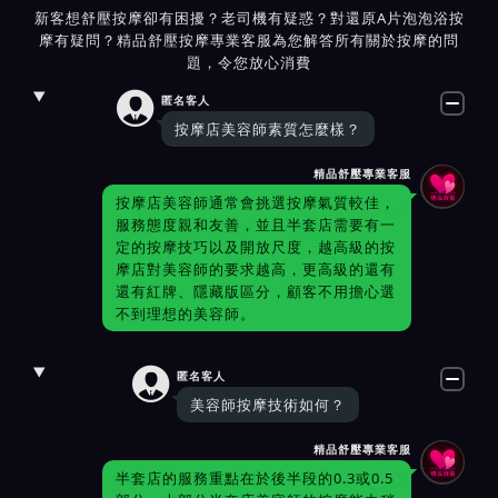
新客想舒壓按摩卻有困擾？老司機有疑惑？對還原A片泡泡浴按
摩有疑問？精品舒壓按摩專業客服為您解答所有關於按摩的問
題，令您放心消費

匿名客人
按摩店美容師素質怎麼樣？
精品舒壓專業客服
按摩店美容師通常會挑選按摩氣質較佳，
服務態度親和友善，並且半套店需要有一
定的按摩技巧以及開放尺度，越高級的按
摩店對美容師的要求越高，更高級的還有
還有紅牌、隱藏版區分，顧客不用擔心選
不到理想的美容師。

匿名客人
美容師按摩技術如何？
精品舒壓專業客服
半套店的服務重點在於後半段的0.3或0.5