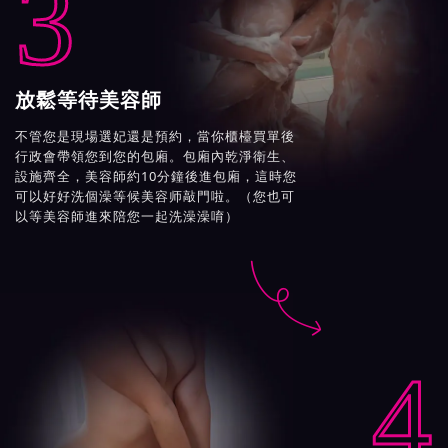
3
放鬆等待美容師
不管您是現場選妃還是預約，當你櫃檯買單後
行政會帶領您到您的包廂。包廂內乾淨衛生、
設施齊全，美容師約10分鐘後進包廂，這時您
可以好好洗個澡等候美容师敲門啦。（您也可
以等美容師進來陪您一起洗澡澡唷）

4