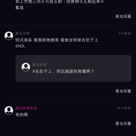
前上空無三光不可親互動：很會聊天互動起來不
尷尬
匿名回覆
匿名訪客
3小时前

招式很多 素股奶炮都有 最後全部射在肚子上
END。
匿名訪客

X在肚子上，所以她讓你無魔嗎？
匿名回覆
精品舒壓客服
24小时前

有的喔
匿名回覆