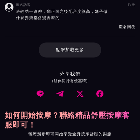
匿名訪客
昨天

邊輕功一邊聊，翻正面之後配合度算高，妹子做
什麼姿勢都會蠻害羞的
匿名回覆
點擊加載更多
分享我們
(結伴同行有優惠唷)




如何開始按摩？聯絡精品舒壓按摩客
服即可！
輕鬆幾步即可開始享受全身按摩舒壓的樂趣