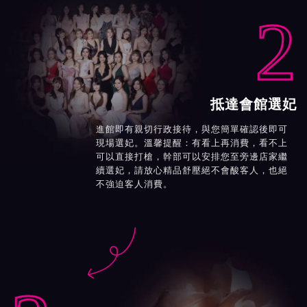
2
抵達會館選妃
進館即有親切行政接待，與您簡單確認後即可
現場選妃。溫馨提醒：有看上再消費，看不上
可以直接打槍，幹部可以安排您至旁邊店家繼
續選妃，請放心精品舒壓絕不會酸客人，也絕
不強迫客人消費。
