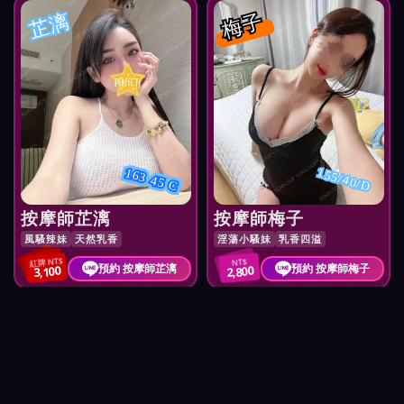
芷漓
梅子
155/40/D
163 45 C
按摩師芷漓
按摩師梅子
風騷辣妹
天然乳香
淫蕩小騷妹
乳香四溢
紅牌 NT$
NT$
預約 按摩師芷漓
預約 按摩師梅子
3,100
2,800