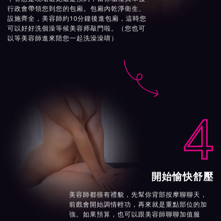
行政會帶領您到您的包廂。包廂內乾淨衛生、
設施齊全，美容師約10分鐘後進包廂，這時您
可以好好洗個澡等候美容师敲門啦。（您也可
以等美容師進來陪您一起洗澡澡唷）

4
開始愉快舒壓
美容師都很有禮貌，先幫你背部按摩聊聊天，
前戲會開始調情輕功，再來就是重點部位的加
強。如果預算，也可以跟美容師聊聊加值服