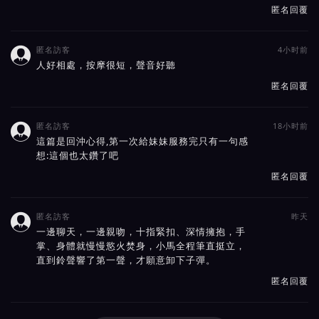
匿名回覆
匿名訪客
4小时前

人好相處，按摩很短，聲音好聽
匿名回覆
匿名訪客
18小时前

這篇是回沖心得,第一次給妹妹服務完只有一句感
想:這個也太鑽了吧
匿名回覆
匿名訪客
昨天

一邊聊天，一邊親吻，十指緊扣、深情擁抱，手
掌、身體就慢慢慾火焚身，小馬全程筆直挺立，
直到鈴聲響了第一聲，才願意卸下子彈。
匿名回覆