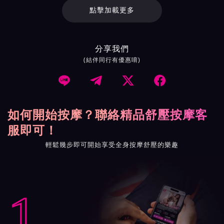
點擊加載更多
分享我們
(結伴同行有優惠唷)




如何開始按摩？聯絡精品舒壓按摩客
服即可！
輕鬆幾步即可開始享受全身按摩舒壓的樂趣
1