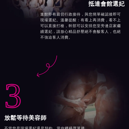
抵達會館選妃
進館即有親切行政接待，與您簡單確認後即可
現場選妃。溫馨提醒：有看上再消費，看不上
可以直接打槍，幹部可以安排您至旁邊店家繼
續選妃，請放心精品舒壓絕不會酸客人，也絕
不強迫客人消費。

3
放鬆等待美容師
不管您是現場選妃還是預約，當你櫃檯買單後