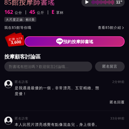
85館按摩師書瑤
11"
按摩師
162
45
E
公分
公斤
罩杯
身高
體重
罩杯
按摩師書瑤服務風格與特色
大尺度正妹
軟E美
按摩師書瑤所屬按摩會館介紹與班表
我在85館等你哦
查看85館介紹

紅牌 NT$
預約按摩師書瑤
3,600
按摩顧客討論區
匿名留言
匿名訪客
2分钟前

是我遇過最優的一個，非常漂亮、五官精緻、態
度優！
匿名回覆
匿名訪客
33分钟前

本人比照片漂亮感覺有點像混血兒，身上很香。