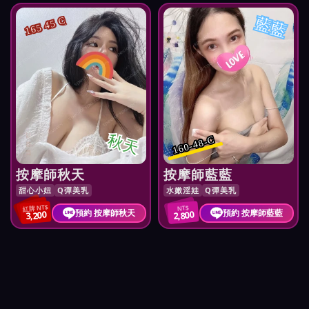
藍藍
165 45 C
秋天
160-48-C
按摩師秋天
按摩師藍藍
甜心小妞
Q彈美乳
水嫩淫娃
Q彈美乳
紅牌 NT$
NT$
預約 按摩師秋天
預約 按摩師藍藍
3,200
2,800