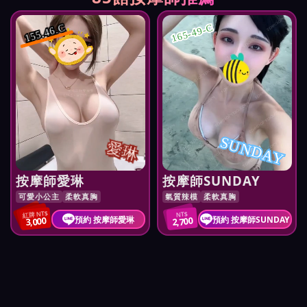
165-49-C
155.46.C
SUNDAY
愛琳
按摩師愛琳
按摩師SUNDAY
可愛小公主
柔軟真胸
氣質辣模
柔軟真胸
紅牌 NT$
NT$
預約 按摩師愛琳
預約 按摩師SUNDAY
3,000
2,700