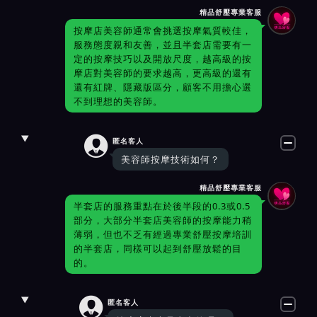
精品舒壓專業客服
按摩店美容師通常會挑選按摩氣質較佳，
服務態度親和友善，並且半套店需要有一
定的按摩技巧以及開放尺度，越高級的按
摩店對美容師的要求越高，更高級的還有
還有紅牌、隱藏版區分，顧客不用擔心選
不到理想的美容師。

匿名客人
美容師按摩技術如何？
精品舒壓專業客服
半套店的服務重點在於後半段的0.3或0.5
部分，大部分半套店美容師的按摩能力稍
薄弱，但也不乏有經過專業舒壓按摩培訓
的半套店，同樣可以起到舒壓放鬆的目
的。

匿名客人