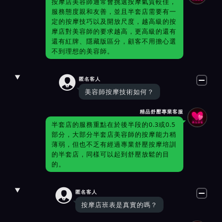
按摩店美容師通常會挑選按摩氣質較佳，
服務態度親和友善，並且半套店需要有一
定的按摩技巧以及開放尺度，越高級的按
摩店對美容師的要求越高，更高級的還有
還有紅牌、隱藏版區分，顧客不用擔心選
不到理想的美容師。

匿名客人
美容師按摩技術如何？
精品舒壓專業客服
半套店的服務重點在於後半段的0.3或0.5
部分，大部分半套店美容師的按摩能力稍
薄弱，但也不乏有經過專業舒壓按摩培訓
的半套店，同樣可以起到舒壓放鬆的目
的。

匿名客人
按摩店班表是真實的嗎？