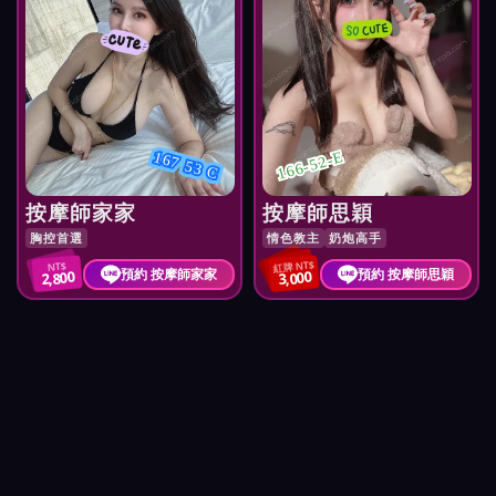
166-52-E
167 53 C
按摩師家家
按摩師思穎
胸控首選
情色教主
奶炮高手
紅牌 NT$
NT$
預約 按摩師家家
預約 按摩師思穎
2,800
3,000