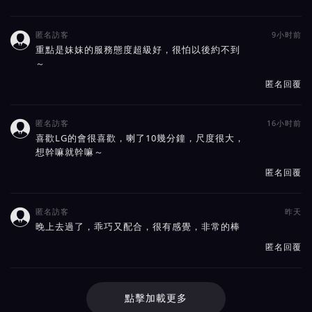
匿名訪客
9小时前

重點是妹妹的服務態度超級好，很怕以後約不到
～
匿名回覆
匿名訪客
16小时前

喜歡LG的會很喜歡，喇了10幾分鐘，尺度很大，
想幹嘛就幹嘛～
匿名回覆
匿名訪客
昨天

晚上去過了，乖巧又配合，很有感覺，非常的棒
匿名回覆
點擊加載更多