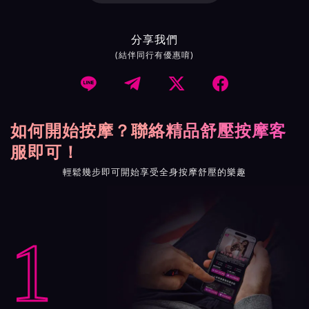
分享我們
(結伴同行有優惠唷)




如何開始按摩？聯絡精品舒壓按摩客
服即可！
輕鬆幾步即可開始享受全身按摩舒壓的樂趣
1