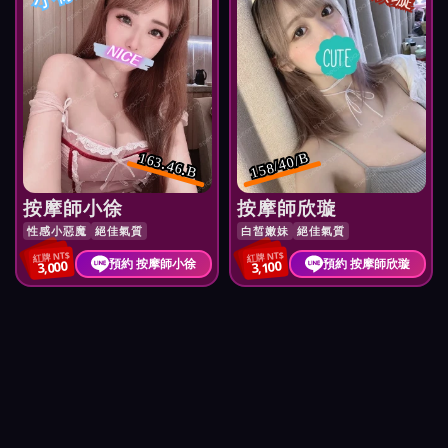
163.46.B
158/40/B
按摩師小徐
按摩師欣璇
性感小惡魔
絕佳氣質
白皙嫩妹
絕佳氣質
紅牌 NT$
紅牌 NT$
預約 按摩師小徐
預約 按摩師欣璇
3,000
3,100