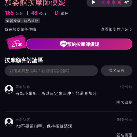
加姿館按摩師優妮
4"
按摩師
165
48
D
公分
公斤
罩杯
身高
體重
罩杯
按摩師優妮服務風格與特色
氣質辣模
前凸後翹
按摩師優妮所屬按摩會館介紹與班表
我在加姿館等你哦
查看加姿館介紹

NT$
預約按摩師優妮
2,700
按摩顧客討論區
匿名留言
匿名訪客
7分钟前

有點小暈船，所以肯定會回沖可能還會加時
匿名回覆
匿名訪客
59分钟前

P.s不要留指甲、保持指縫清潔
匿名回覆