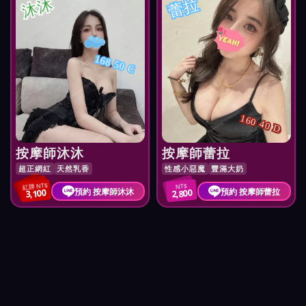
沐沐
蕾拉
168 50 C
160 40 D
按摩師沐沐
按摩師蕾拉
超正網紅
天然乳香
性感小惡魔
豐滿大奶
紅牌 NT$
NT$
預約 按摩師沐沐
預約 按摩師蕾拉
3,100
2,800