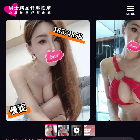
男士精品舒壓按摩
台北按摩舒壓會館
MENU
首頁
加姿館按摩師優妮詳細介紹
加姿館按摩師優妮照片展示與影片介紹
165/48/D
優妮
按摩師優妮照片展示與影片介紹及客戶評價截屏展示