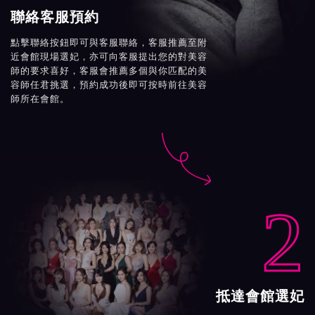
聯絡客服預約
點擊聯絡按鈕即可與客服聯絡，客服推薦至附
近會館現場選妃，亦可向客服提出您的對美容
師的要求喜好，客服會推薦多個與你匹配的美
容師任君挑選，預約成功後即可按時前往美容
師所在會館。

2
抵達會館選妃