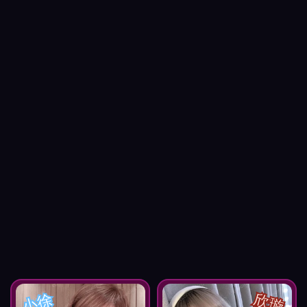
小徐
欣璇