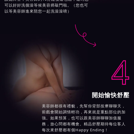
可以好好洗個澡等候美容师敲門啦。（您也可
以等美容師進來陪您一起洗澡澡唷）

4
開始愉快舒壓
美容師都很有禮貌，先幫你背部按摩聊聊天，
前戲會開始調情輕功，再來就是重點部位的加
強。如果預算，也可以跟美容師聊聊加值服
務，放心問都有機會。精品舒壓期待每位客人
每次來舒壓都有個Happy Ending！