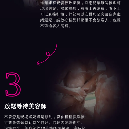
進館即有親切行政接待，與您簡單確認後即可
現場選妃。溫馨提醒：有看上再消費，看不上
可以直接打槍，幹部可以安排您至旁邊店家繼
續選妃，請放心精品舒壓絕不會酸客人，也絕
不強迫客人消費。

3
放鬆等待美容師
不管您是現場選妃還是預約，當你櫃檯買單後
行政會帶領您到您的包廂。包廂內乾淨衛生、
設施齊全，美容師約10分鐘後進包廂，這時您