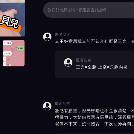
貝兒
匿名訪客

價截屏展示
真不好意思我真的不知道什麼是三光，
匿名訪客

三光=全脫 上空=只剩內褲
匿名訪客

妝感有點重，燈光昏暗也不是很清楚，
很暴力，大奶細腰還有馬甲線，渾圓屁
就停不下來，沒問體育，下次回沖再問