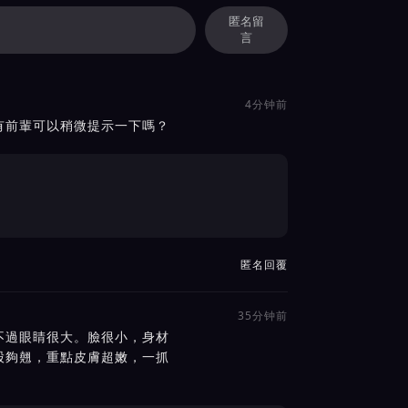
匿名留
言
4分钟前
有前輩可以稍微提示一下嗎？
匿名回覆
35分钟前
不過眼睛很大。臉很小，身材
股夠翹，重點皮膚超嫩，一抓
。