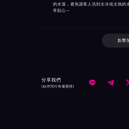
的水溫，避免讓客人洗到太冷或太熱的
常貼心～
點擊
分享我們


(結伴同行有優惠唷)