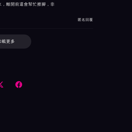
水，離開前還會幫忙擦腳，非
匿名回覆
加載更多

