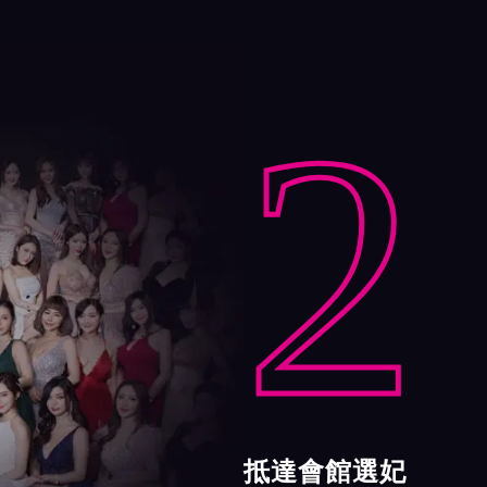
2
抵達會館選妃