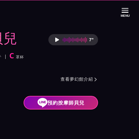
MENU
貝兒
7"
按摩師貝兒語音介
C
斤
罩杯
紹與班表
查看夢幻館介紹

預約按摩師貝兒