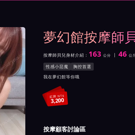
與影片介紹及客戶評價截屏
夢幻館按摩師
163
46
按摩師貝兒身材介紹：
公分
公
身高
體重
罩杯
按摩師貝兒服務風格與特色
性感小惡魔
胸控首選
按摩師貝兒所屬按摩會館介
我在夢幻館等你哦
紅牌 NT$
3,200
按摩顧客討論區