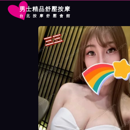
男士精品舒壓按摩
台北按摩舒壓會館
首頁
夢幻館按摩師三三詳細介紹
夢幻館按摩師三三照片展示
三三