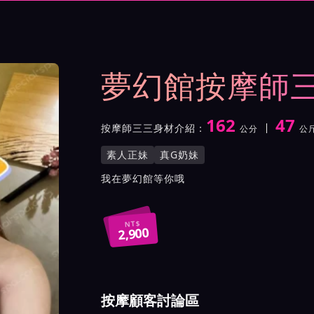
與影片介紹及客戶評價截屏
夢幻館按摩師
162
47
按摩師三三身材介紹：
公分
公
身高
體重
罩杯
按摩師三三服務風格與特色
素人正妹
真G奶妹
按摩師三三所屬按摩會館介
我在夢幻館等你哦
NT$
2,900
按摩顧客討論區