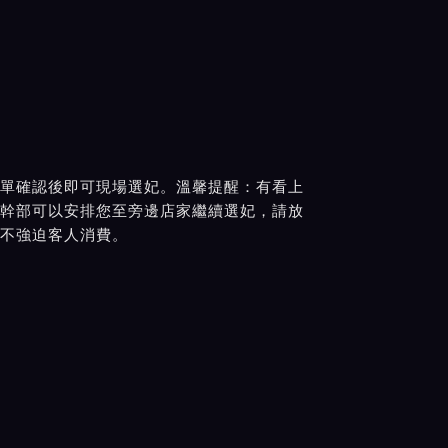
單確認後即可現場選妃。溫馨提醒：有看上
幹部可以安排您至旁邊店家繼續選妃，請放
不強迫客人消費。