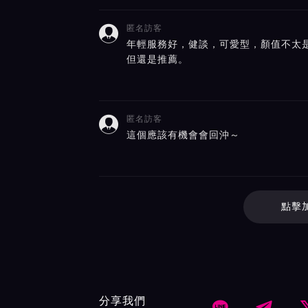
匿名訪客

年輕服務好，健談，可愛型，顏值不太
但還是推薦。
匿名訪客

這個應該有機會會回沖～
點擊
分享我們

