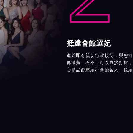
抵達會館選妃
進館即有親切行政接待，與您簡
再消費，看不上可以直接打槍，
心精品舒壓絕不會酸客人，也絕