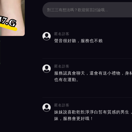
47.G
匿名訪客

價截屏展示
聲音很好聽，服務也不賴
匿名訪客

服務認真會聊天，還會有送小禮物，身
也有在運動。
匿名訪客

妹妺說喜歡乾亁淨淨白皙有質感的男生
妹，服務會更好哦！