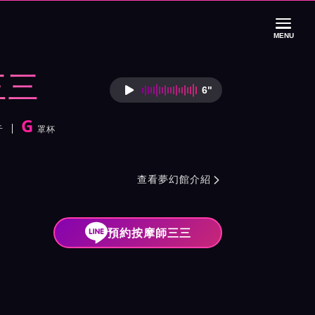
MENU
三三
6"
按摩師三三語音介
G
斤
罩杯
紹與班表
查看夢幻館介紹

預約按摩師三三