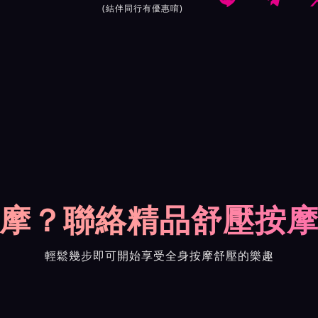
(結伴同行有優惠唷)
摩？聯絡精品舒壓按
輕鬆幾步即可開始享受全身按摩舒壓的樂趣