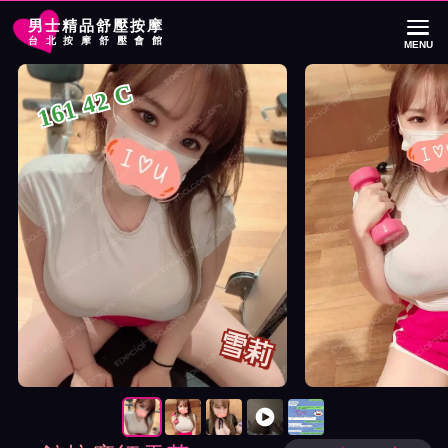
男士精品舒壓按摩
台北按摩舒壓會館
MENU
首頁
85館按摩師雪莉詳細介紹
85館按摩師雪莉照片展示與影片介紹及
161 42 C
雪莉
按摩師雪莉照片展示與影片介紹及客戶評價截屏展示