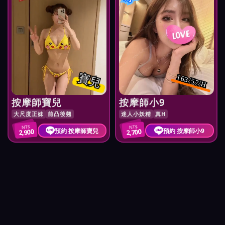
寶兒
163/57/H
按摩師寶兒
按摩師小9
大尺度正妹
前凸後翹
迷人小妖精
真H
NT$
NT$
預約 按摩師寶兒
預約 按摩師小9
2,900
2,700