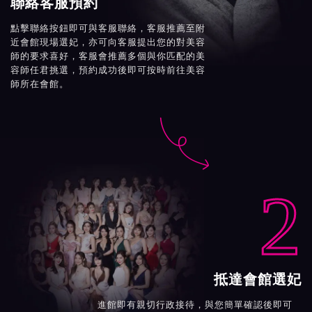
聯絡客服預約
點擊聯絡按鈕即可與客服聯絡，客服推薦至附
近會館現場選妃，亦可向客服提出您的對美容
師的要求喜好，客服會推薦多個與你匹配的美
容師任君挑選，預約成功後即可按時前往美容
師所在會館。

2
抵達會館選妃
進館即有親切行政接待，與您簡單確認後即可