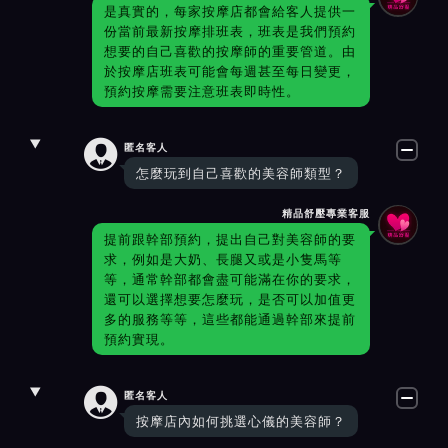
是真實的，每家按摩店都會給客人提供一
份當前最新按摩排班表，班表是我們預約
想要的自己喜歡的按摩師的重要管道。由
於按摩店班表可能會每週甚至每日變更，
預約按摩需要注意班表即時性。

匿名客人
怎麼玩到自己喜歡的美容師類型？
精品舒壓專業客服
提前跟幹部預約，提出自己對美容師的要
求，例如是大奶、長腿又或是小隻馬等
等，通常幹部都會盡可能滿在你的要求，
還可以選擇想要怎麼玩，是否可以加值更
多的服務等等，這些都能通過幹部來提前
預約實現。

匿名客人
按摩店內如何挑選心儀的美容師？