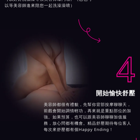
以等美容師進來陪您一起洗澡澡唷）

4
開始愉快舒壓
美容師都很有禮貌，先幫你背部按摩聊聊天，
前戲會開始調情輕功，再來就是重點部位的加
強。如果預算，也可以跟美容師聊聊加值服
務，放心問都有機會。精品舒壓期待每位客人
每次來舒壓都有個Happy Ending！