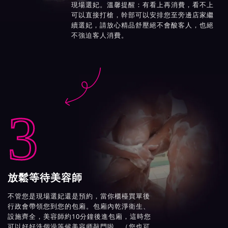
現場選妃。溫馨提醒：有看上再消費，看不上
可以直接打槍，幹部可以安排您至旁邊店家繼
續選妃，請放心精品舒壓絕不會酸客人，也絕
不強迫客人消費。

3
放鬆等待美容師
不管您是現場選妃還是預約，當你櫃檯買單後
行政會帶領您到您的包廂。包廂內乾淨衛生、
設施齊全，美容師約10分鐘後進包廂，這時您
可以好好洗個澡等候美容师敲門啦。（您也可