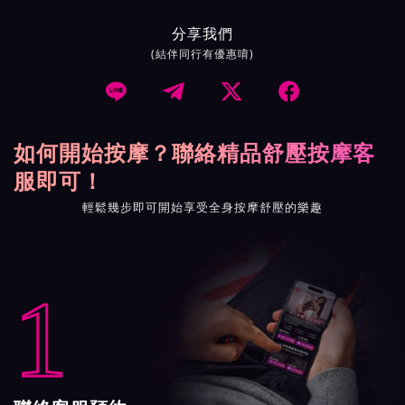
分享我們
(結伴同行有優惠唷)




如何開始按摩？聯絡精品舒壓按摩客
服即可！
輕鬆幾步即可開始享受全身按摩舒壓的樂趣
1