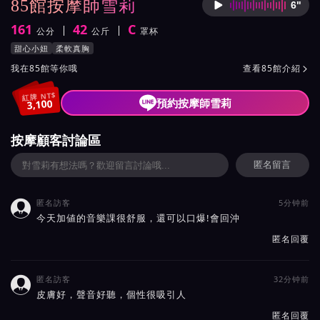
85館按摩師雪莉
6"
按摩師
161
42
C
公分
公斤
罩杯
身高
體重
罩杯
按摩師雪莉服務風格與特色
甜心小妞
柔軟真胸
按摩師雪莉所屬按摩會館介紹與班表
我在85館等你哦
查看85館介紹

紅牌 NT$
預約按摩師雪莉
3,100
按摩顧客討論區
匿名留言
匿名訪客
5分钟前

今天加値的音樂課很舒服，還可以口爆!會回沖
匿名回覆
匿名訪客
32分钟前

皮膚好，聲音好聽，個性很吸引人
匿名回覆