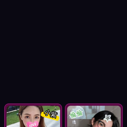
小紫
倫倫