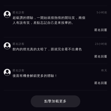
匿名訪客
5小时前

超級讚的體驗，一開始就很熱情的開玩笑，兩個
人有說有笑，差點忘記自己是來按摩的。
匿名回覆
匿名訪客
23小时前

館內的燈光真的太暗了，跟就完全看不出膚色
匿名回覆
匿名訪客
昨天

後面有機會解鎖更多的體驗！
匿名回覆
點擊加載更多