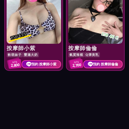
150/43/D
158 46 C
按摩師小紫
按摩師倫倫
軟萌妹子
豐滿大奶
氣質辣模
Q彈美乳
NT$
NT$
預約 按摩師小紫
預約 按摩師倫倫
2,800
2,700