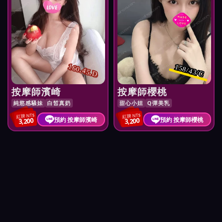
160.45.D
158/43/C
按摩師濱崎
按摩師櫻桃
純慾感騷妹
白皙真奶
甜心小妞
Q彈美乳
紅牌 NT$
紅牌 NT$
預約 按摩師濱崎
預約 按摩師櫻桃
3,200
3,200