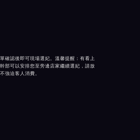
單確認後即可現場選妃。溫馨提醒：有看上
幹部可以安排您至旁邊店家繼續選妃，請放
不強迫客人消費。