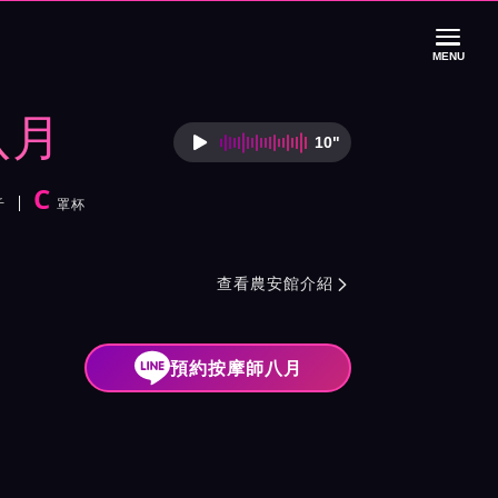
MENU
八月
10"
按摩師八月語音介
C
斤
罩杯
紹與班表
查看農安館介紹

預約按摩師八月