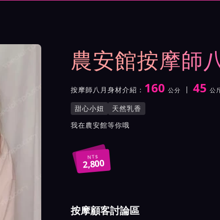
與影片介紹及客戶評價截屏
農安館按摩師
160
45
按摩師八月身材介紹：
公分
公
身高
體重
罩杯
按摩師八月服務風格與特色
甜心小妞
天然乳香
按摩師八月所屬按摩會館介
我在農安館等你哦
NT$
2,800
按摩顧客討論區