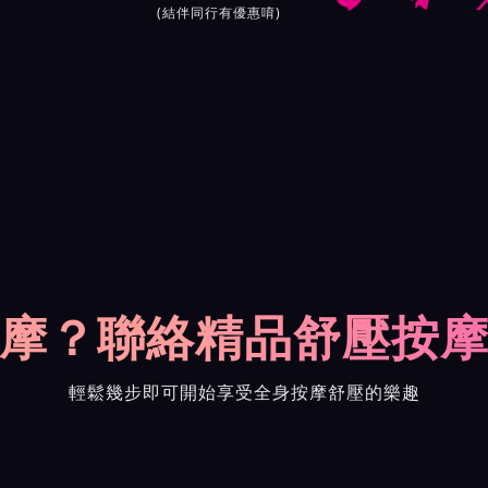
(結伴同行有優惠唷)
摩？聯絡精品舒壓按
輕鬆幾步即可開始享受全身按摩舒壓的樂趣