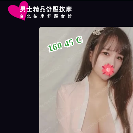
男士精品舒壓按摩
台北按摩舒壓會館
首頁
農安館按摩師八月詳細介紹
農安館按摩師八月照片展示
160 45 C