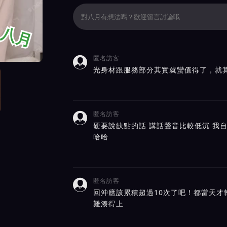
八月
匿名訪客

價截屏展示
光身材跟服務部分其實就蠻值得了，就算
匿名訪客

硬要說缺點的話 講話聲音比較低沉 我自
哈哈
匿名訪客

回沖應該累積超過10次了吧！都當天才
難湊得上