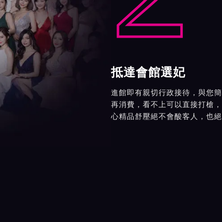
抵達會館選妃
進館即有親切行政接待，與您簡
再消費，看不上可以直接打槍，
心精品舒壓絕不會酸客人，也絕