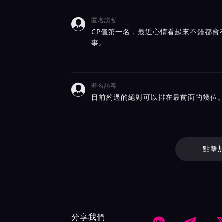
匿名訪客

CP值第一名，最近心情看起來不錯都會
事。
匿名訪客

目前約過的絕對可以排在最前面的幾位
點擊
分享我們

