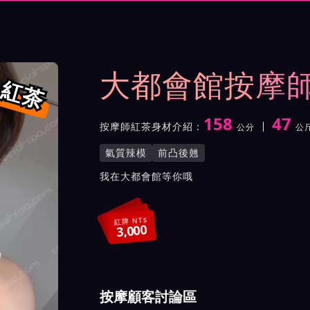
示與影片介紹及客戶評價截屏
大都會館按摩
紅茶
158
47
按摩師紅茶身材介紹：
公分
公
身高
體重
罩杯
按摩師紅茶服務風格與特色
氣質辣模
前凸後翹
按摩師紅茶所屬按摩會館介
我在大都會館等你哦
紅牌 NT$
3,000
按摩顧客討論區