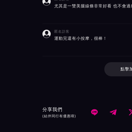

尤其是一雙美腿線條非常好看 也不會過
匿名訪客

運動完還有小按摩，很棒！
點擊
分享我們


(結伴同行有優惠唷)