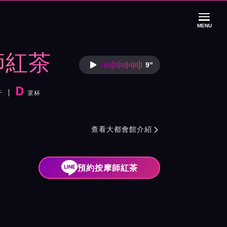
MENU
師紅茶
9"
按摩師紅茶語音介
D
斤
罩杯
紹與班表
查看大都會館介紹

預約按摩師紅茶