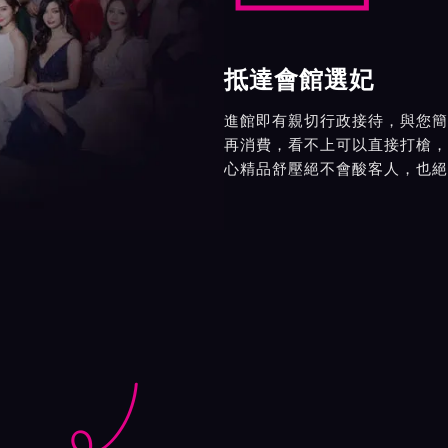
抵達會館選妃
進館即有親切行政接待，與您簡
再消費，看不上可以直接打槍，
心精品舒壓絕不會酸客人，也絕