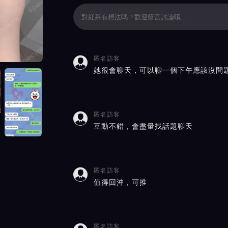
匿名訪客

價截屏展示
她很會聊天，可以聊一個下午應該沒問
匿名訪客

互動不錯，會盡量找話題聊天
匿名訪客

值得回沖，可推
匿名訪客