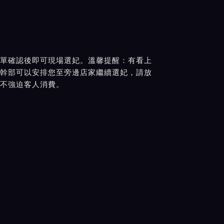
單確認後即可現場選妃。溫馨提醒：有看上
幹部可以安排您至旁邊店家繼續選妃，請放
不強迫客人消費。