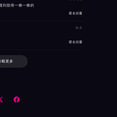
瘦到肋骨一條一條的
匿名回覆
昨天
匿名回覆
加載更多

