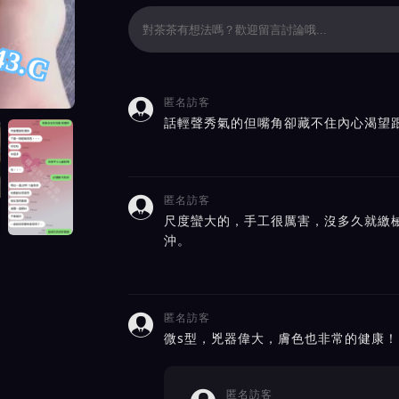
43.C
匿名訪客

價截屏展示
話輕聲秀氣的但嘴角卻藏不住內心渴望
匿名訪客

尺度蠻大的，手工很厲害，沒多久就繳
沖。
匿名訪客

微s型，兇器偉大，膚色也非常的健康！
匿名訪客