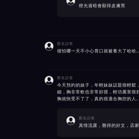

燈光過暗會顯得皮膚黑
匿名訪客

很怕哪一天不小心胃口就被養大了哈哈
匿名訪客

今天預約的妹子，年輕妹妹話題很輕鬆
細，胸非常軟也非常好摸，輕功厲害很
胸就快受不了了，真的很適合胸控的人
匿名訪客

真情流露，難得的好文，店