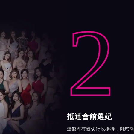
2
抵達會館選妃
進館即有親切行政接待，與您簡