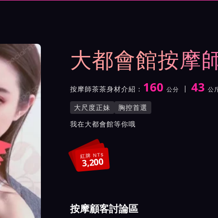
示與影片介紹及客戶評價截屏
大都會館按摩
160
43
按摩師茶茶身材介紹：
公分
公
身高
體重
罩杯
按摩師茶茶服務風格與特色
大尺度正妹
胸控首選
按摩師茶茶所屬按摩會館介
我在大都會館等你哦
紅牌 NT$
3,200
按摩顧客討論區