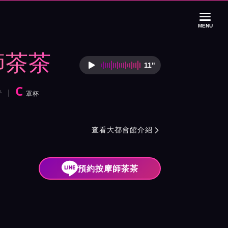
MENU
師茶茶
11"
按摩師茶茶語音介
C
斤
罩杯
紹與班表
查看大都會館介紹

預約按摩師茶茶