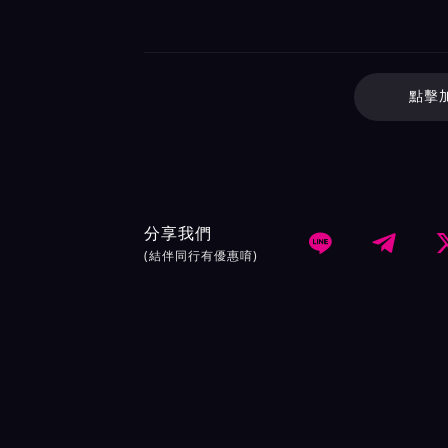
點擊
分享我們


(結伴同行有優惠唷)