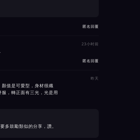
匿名回覆
23小时前
…
匿名回覆
昨天
，顏值是可愛型，身材很纖
舒服，轉正面有三光，光是用
。
家要多鼓勵類似的分享，讚。