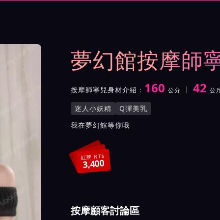
與影片介紹及客戶評價截屏
夢幻館按摩師
160
42
按摩師寧兒身材介紹：
公分
公
身高
體重
罩杯
按摩師寧兒服務風格與特色
迷人小妖精
Q彈美乳
按摩師寧兒所屬按摩會館介
我在夢幻館等你哦
紅牌 NT$
3,400
按摩顧客討論區