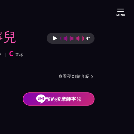
MENU
寧兒
4"
按摩師寧兒語音介
C
斤
罩杯
紹與班表
查看夢幻館介紹

預約按摩師寧兒