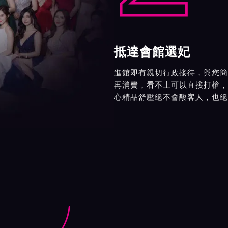
抵達會館選妃
進館即有親切行政接待，與您簡
再消費，看不上可以直接打槍，
心精品舒壓絕不會酸客人，也絕