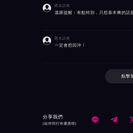
匿名訪客

溫腥提醒：有點特別，只想基本爽的話
匿名訪客

一定會想回沖！
點擊
分享我們


(結伴同行有優惠唷)