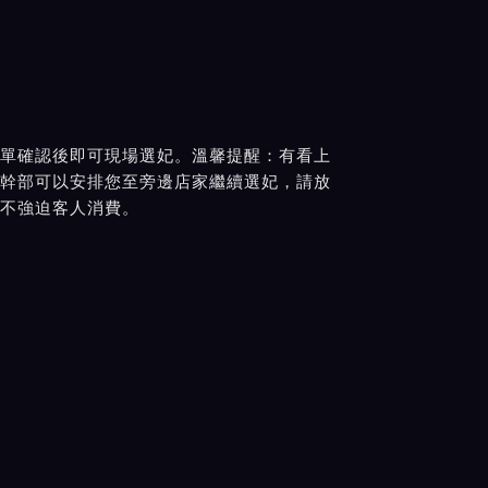
單確認後即可現場選妃。溫馨提醒：有看上
幹部可以安排您至旁邊店家繼續選妃，請放
不強迫客人消費。