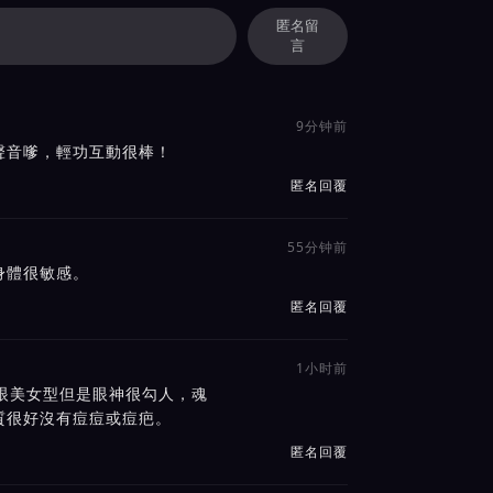
匿名留
言
9分钟前
聲音嗲，輕功互動很棒！
匿名回覆
55分钟前
身體很敏感。
匿名回覆
1小时前
眼美女型但是眼神很勾人，魂
質很好沒有痘痘或痘疤。
匿名回覆