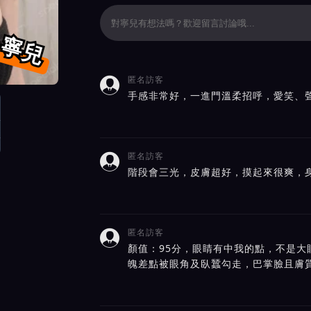
寧兒
匿名訪客

價截屏展示
手感非常好，一進門溫柔招呼，愛笑、
匿名訪客

階段會三光，皮膚超好，摸起來很爽，
匿名訪客

顏值：95分，眼睛有中我的點，不是大
魄差點被眼角及臥蠶勾走，巴掌臉且膚