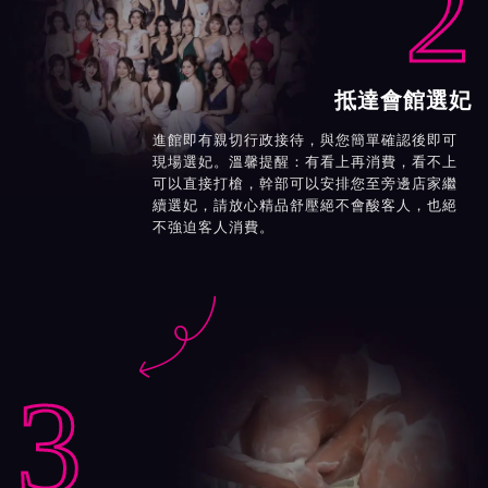
2
抵達會館選妃
進館即有親切行政接待，與您簡單確認後即可
現場選妃。溫馨提醒：有看上再消費，看不上
可以直接打槍，幹部可以安排您至旁邊店家繼
續選妃，請放心精品舒壓絕不會酸客人，也絕
不強迫客人消費。

3