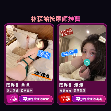
林森館按摩師推薦
淺淺
168-43-C
童童
165 45 C
按摩師童童
按摩師淺淺
素人正妹
柔軟真胸
滿分女友
天然乳香
紅牌 NT$
NT$
預約 按摩師童童
預約 按摩師淺淺
2,800
3,500