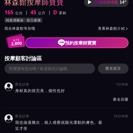
林森館按摩師寶寶
14"
按摩師
165
45
D
公分
公斤
罩杯
身高
體重
罩杯
按摩師寶寶服務風格與特色
純慾感騷妹
前凸後翹
按摩師寶寶所屬按摩會館介紹與班表
我在林森館等你哦
查看林森館介紹

NT$
預約按摩師寶寶
2,800
按摩顧客討論區
匿名留言
匿名訪客
7分钟前

身材真的很完美，個性也好
匿名回覆
匿名訪客
36分钟前

我也做過幾次，個人感覺就陽光運動的膚色。最
近才坐