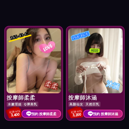
165-43-C
168/46/E
柔柔
沐涵
按摩師柔柔
按摩師沐涵
水嫩淫娃
Q彈美乳
高顏仙女
天然巨乳
紅牌 NT$
紅牌 NT$
預約 按摩師柔柔
預約 按摩師沐涵
3,400
3,200