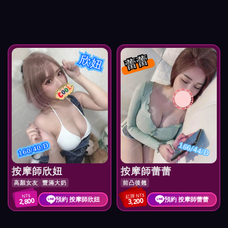
欣妞
蕾蕾
160/40/D
166/44/D
按摩師欣妞
按摩師蕾蕾
高顏女友
豐滿大奶
前凸後翹
紅牌 NT$
NT$
預約 按摩師欣妞
預約 按摩師蕾蕾
2,800
3,200