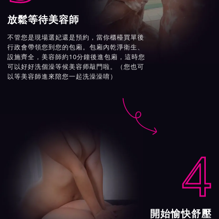
放鬆等待美容師
不管您是現場選妃還是預約，當你櫃檯買單後
行政會帶領您到您的包廂。包廂內乾淨衛生、
設施齊全，美容師約10分鐘後進包廂，這時您
可以好好洗個澡等候美容师敲門啦。（您也可
以等美容師進來陪您一起洗澡澡唷）

4
開始愉快舒壓