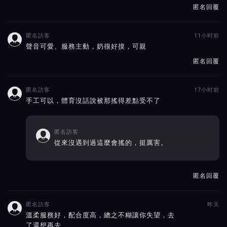
匿名回覆
匿名訪客
11小时前

聲音可愛、服務主動，奶很好摸，可親
匿名回覆
匿名訪客
17小时前

手工可以，體育沒話說被那搖得差點受不了
匿名訪客

從來沒遇到過這麼會搖的，挺厲害。
匿名回覆
匿名訪客
昨天

溫柔服務好，配合度高，總之不糊讓你失望，去
了還想再去