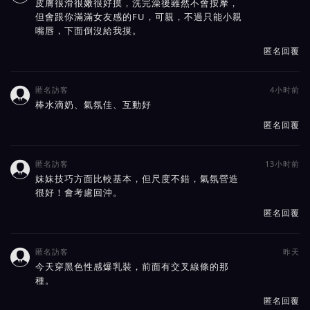
皮膚很滑很嫩很好摸，洗完澡後雖然不會按摩，
但會跟你滿滿女友感的FU，可親，不過只能小親
嘴唇，下面倒沒給我摸。
匿名回覆
匿名訪客
4小时前

棒水滴奶、氣氛佳、互動好
匿名回覆
匿名訪客
13小时前

妹妹技巧方面比較基本，但尺度不錯，氣氛營造
很好！會考慮回沖。
匿名回覆
匿名訪客
昨天

今天穿黑色性感爆乳裝，前面有交叉線條的那
種。
匿名回覆