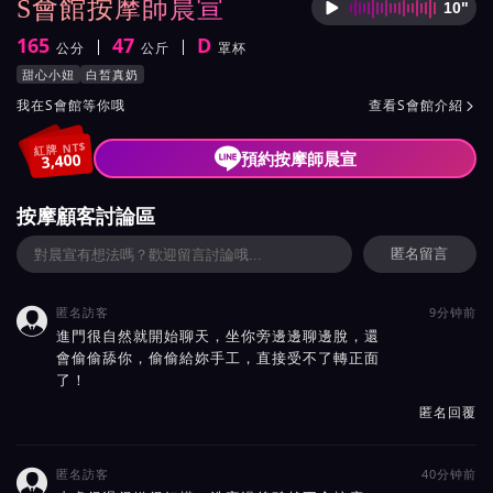
S會館按摩師晨宣
10"
按摩師
165
47
D
公分
公斤
罩杯
身高
體重
罩杯
按摩師晨宣服務風格與特色
甜心小妞
白皙真奶
按摩師晨宣所屬按摩會館介紹與班表
我在S會館等你哦
查看S會館介紹

紅牌 NT$
預約按摩師晨宣
3,400
按摩顧客討論區
匿名留言
匿名訪客
9分钟前

進門很自然就開始聊天，坐你旁邊邊聊邊脫，還
會偷偷舔你，偷偷給妳手工，直接受不了轉正面
了！
匿名回覆
匿名訪客
40分钟前
