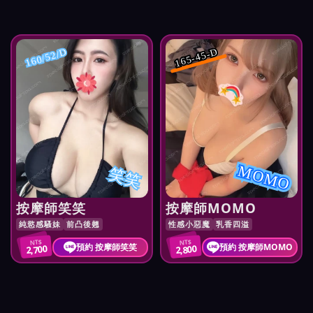
165-45-D
160/52/D
MOMO
笑笑
按摩師笑笑
按摩師MOMO
純慾感騷妹
前凸後翹
性感小惡魔
乳香四溢
NT$
NT$
預約 按摩師笑笑
預約 按摩師MOMO
2,700
2,800