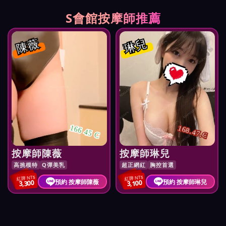
S會館按摩師推薦
陳薇
琳兒
166 45 C
168.47.C
按摩師陳薇
按摩師琳兒
高挑模特
Q彈美乳
超正網紅
胸控首選
紅牌 NT$
紅牌 NT$
預約 按摩師陳薇
預約 按摩師琳兒
3,300
3,100