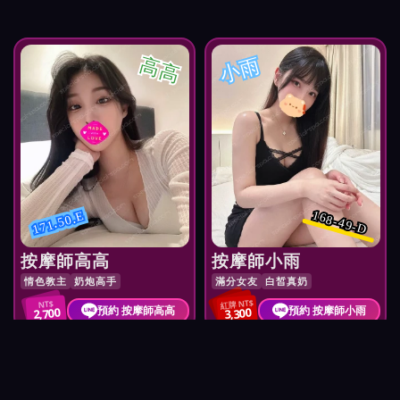
高高
小雨
168-49-D
171.50.E
按摩師高高
按摩師小雨
情色教主
奶炮高手
滿分女友
白皙真奶
紅牌 NT$
NT$
預約 按摩師高高
預約 按摩師小雨
2,700
3,300