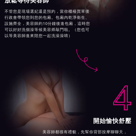
放鬆等待美容師
不管您是現場選妃還是預約，當你櫃檯買單後
行政會帶領您到您的包廂。包廂內乾淨衛生、
設施齊全，美容師約10分鐘後進包廂，這時您
可以好好洗個澡等候美容师敲門啦。（您也可
以等美容師進來陪您一起洗澡澡唷）

4
開始愉快舒壓
美容師都很有禮貌，先幫你背部按摩聊聊天，