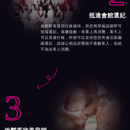
抵達會館選妃
進館即有親切行政接待，與您簡單確認後即可
現場選妃。溫馨提醒：有看上再消費，看不上
可以直接打槍，幹部可以安排您至旁邊店家繼
續選妃，請放心精品舒壓絕不會酸客人，也絕
不強迫客人消費。

3