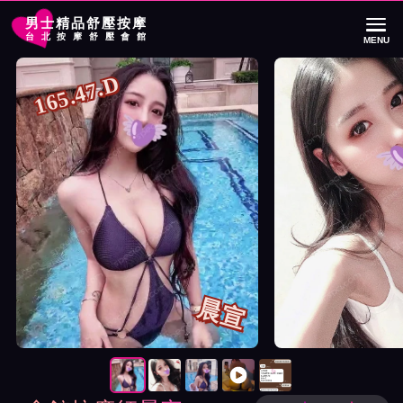
男士精品舒壓按摩
台北按摩舒壓會館
MENU
首頁
S會館按摩師晨宣詳細介紹
S會館按摩師晨宣照片展示與影片介紹及
165.47.D
晨宣
按摩師晨宣照片展示與影片介紹及客戶評價截屏展示