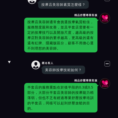
按摩店美容師素質怎麼樣？
精品舒壓專業客服
按摩店美容師通常會挑選按摩氣質較佳，
服務態度親和友善，並且半套店需要有一
定的按摩技巧以及開放尺度，越高級的按
摩店對美容師的要求越高，更高級的還有
還有紅牌、隱藏版區分，顧客不用擔心選
不到理想的美容師。

匿名客人
美容師按摩技術如何？
精品舒壓專業客服
半套店的服務重點在於後半段的0.3或0.5
部分，大部分半套店美容師的按摩能力稍
薄弱，但也不乏有經過專業舒壓按摩培訓
的半套店，同樣可以起到舒壓放鬆的目
的。