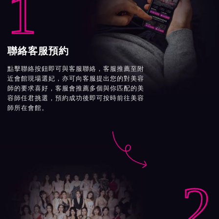
1
聯絡客服預約
點擊聯絡按鈕即可與客服聯絡，客服推薦至附
近會館現場選妃，亦可向客服提出您的對美容
師的要求喜好，客服會推薦多個與你匹配的美
容師任君挑選，預約成功後即可按時前往美容
師所在會館。

2