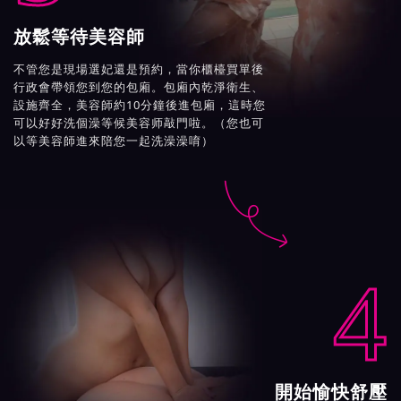
放鬆等待美容師
不管您是現場選妃還是預約，當你櫃檯買單後
行政會帶領您到您的包廂。包廂內乾淨衛生、
設施齊全，美容師約10分鐘後進包廂，這時您
可以好好洗個澡等候美容师敲門啦。（您也可
以等美容師進來陪您一起洗澡澡唷）

4
開始愉快舒壓