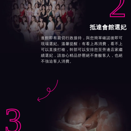
2
抵達會館選妃
進館即有親切行政接待，與您簡單確認後即可
現場選妃。溫馨提醒：有看上再消費，看不上
可以直接打槍，幹部可以安排您至旁邊店家繼
續選妃，請放心精品舒壓絕不會酸客人，也絕
不強迫客人消費。

3