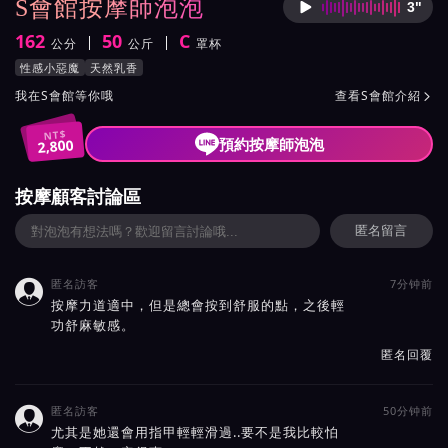
S會館按摩師泡泡
3"
按摩師
162
50
C
公分
公斤
罩杯
身高
體重
罩杯
按摩師泡泡服務風格與特色
性感小惡魔
天然乳香
按摩師泡泡所屬按摩會館介紹與班表
我在S會館等你哦
查看S會館介紹

NT$
預約按摩師泡泡
2,800
按摩顧客討論區
匿名留言
匿名訪客
7分钟前

按摩力道適中，但是總會按到舒服的點，之後輕
功舒麻敏感。
匿名回覆
匿名訪客
50分钟前

尤其是她還會用指甲輕輕滑過..要不是我比較怕