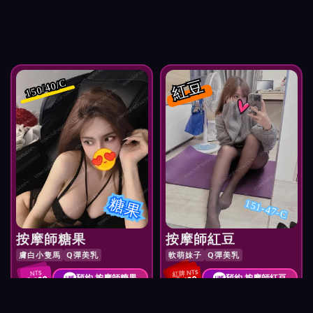
紅豆
150/40/C
糖果
151-47-C
按摩師糖果
按摩師紅豆
膚白小隻馬
Q彈美乳
軟萌妹子
Q彈美乳
紅牌 NT$
NT$
預約 按摩師糖果
預約 按摩師紅豆
2,900
3,100