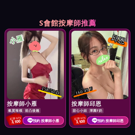
S會館按摩師推薦
小雁
邱恩
158/50/D
160 49 F
按摩師小雁
按摩師邱恩
氣質辣模
前凸後翹
甜心小妞
渾圓F奶
紅牌 NT$
紅牌 NT$
預約 按摩師小雁
預約 按摩師邱恩
3,100
3,100