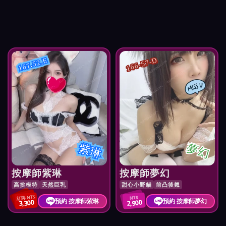
166-57-D
167.52.E
紫琳
夢幻
按摩師紫琳
按摩師夢幻
高挑模特
天然巨乳
甜心小野貓
前凸後翹
紅牌 NT$
NT$
預約 按摩師紫琳
預約 按摩師夢幻
3,300
2,900