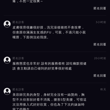
癢，不然一定很爽～
匿名回覆
匿名訪客
3小时前

皮膚很滑很嫩很好摸，洗完澡後雖然不會按摩，
但會跟你滿滿女友感的FU，可親，不過只能小親
嘴唇，下面倒沒給我摸。
匿名回覆
匿名訪客
20小时前

服務態度也非常好 該有的服務都有 談吐幽默很健
談 會主動講自己碰到的好笑事很好相處
匿名回覆
匿名訪客
昨天

美容師完美的身型，身材完全沒有一絲贅肉，胸
型不大但形狀好看不消風，腰形S型美腰，可惜這
次沒用後入式好好欣賞，但也為了下次約妹妹時
留了些懸念。