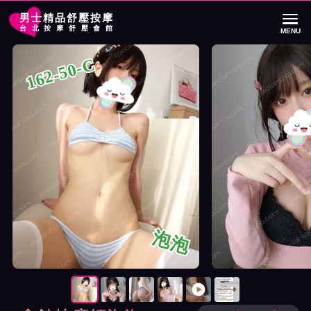
男士精品舒壓按摩
台北按摩舒壓會館
MENU
首頁
S會館按摩師泡泡詳細介紹
S會館按摩師泡泡照片展示與影片介紹及
162-50-C
泡泡
按摩師泡泡照片展示與影片介紹及客戶評價截屏展示