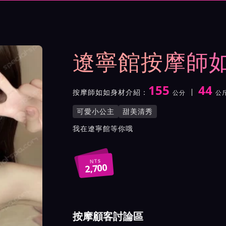
與影片介紹及客戶評價截屏
遼寧館按摩師
155
44
按摩師如如身材介紹：
公分
公
身高
體重
罩杯
按摩師如如服務風格與特色
可愛小公主
甜美清秀
按摩師如如所屬按摩會館介
我在遼寧館等你哦
NT$
2,700
按摩顧客討論區