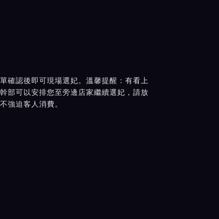
單確認後即可現場選妃。溫馨提醒：有看上
幹部可以安排您至旁邊店家繼續選妃，請放
不強迫客人消費。