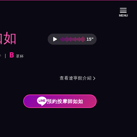
MENU
如如
15"
按摩師如如語音介
B
斤
罩杯
紹與班表
查看遼寧館介紹

預約按摩師如如