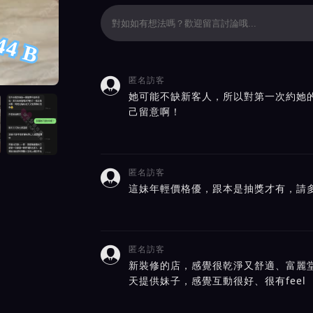
44 B
匿名訪客

價截屏展示
她可能不缺新客人，所以對第一次約她
己留意啊！
匿名訪客

這妹年輕價格優，跟本是抽獎才有，請
匿名訪客

新裝修的店，感覺很乾淨又舒適、富麗
天提供妹子，感覺互動很好、很有feel