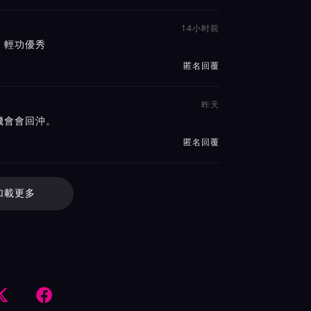
14小时前
、輕功優秀
匿名回覆
昨天
機會會回沖。
匿名回覆
加載更多

