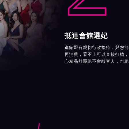
抵達會館選妃
進館即有親切行政接待，與您簡
再消費，看不上可以直接打槍，
心精品舒壓絕不會酸客人，也絕