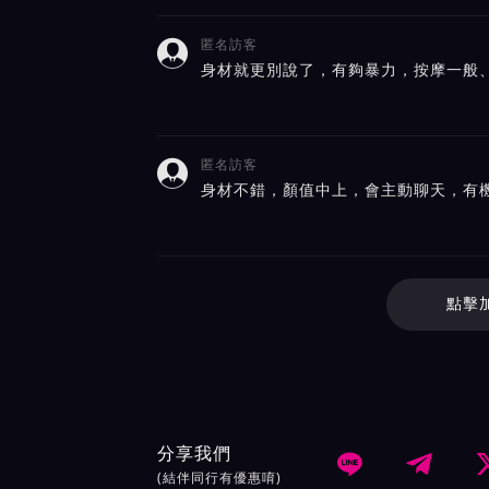
匿名訪客

身材就更別說了，有夠暴力，按摩一般
匿名訪客

身材不錯，顏值中上，會主動聊天，有
點擊
分享我們


(結伴同行有優惠唷)