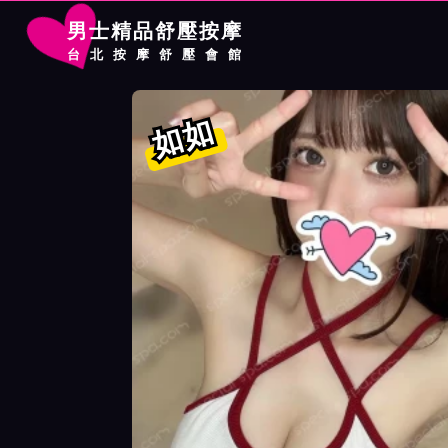
男士精品舒壓按摩
台北按摩舒壓會館
首頁
遼寧館按摩師如如詳細介紹
遼寧館按摩師如如照片展示
如如