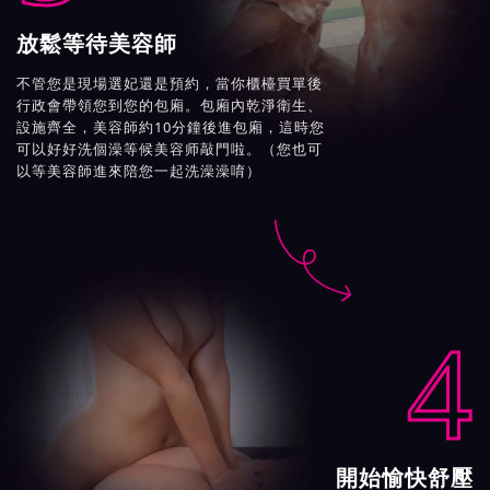
放鬆等待美容師
不管您是現場選妃還是預約，當你櫃檯買單後
行政會帶領您到您的包廂。包廂內乾淨衛生、
設施齊全，美容師約10分鐘後進包廂，這時您
可以好好洗個澡等候美容师敲門啦。（您也可
以等美容師進來陪您一起洗澡澡唷）

4
開始愉快舒壓