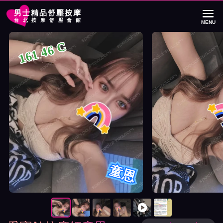
男士精品舒壓按摩
台北按摩舒壓會館
MENU
首頁
愛寶館按摩師童恩詳細介紹
愛寶館按摩師童恩照片展示與影片介紹
161 46 C
童恩
按摩師童恩照片展示與影片介紹及客戶評價截屏展示