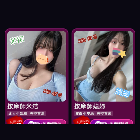
米洁
155 40 C
媳婦
162 47 C
按摩師米洁
按摩師媳婦
迷人小妖精
胸控首選
膚白小隻馬
胸控首選
紅牌 NT$
紅牌 NT$
預約 按摩師米洁
預約 按摩師媳婦
3,000
3,100