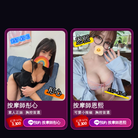
恩熙
157 45 C
彤心
157-45-C
按摩師彤心
按摩師恩熙
素人正妹
胸控首選
可愛小辣椒
胸控首選
紅牌 NT$
紅牌 NT$
預約 按摩師彤心
預約 按摩師恩熙
3,300
3,300