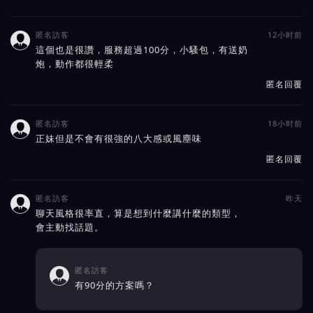
匿名訪客
12小时前

這個也是很讚，服務超過100分，小騷包，有送奶
炮，動作都很輕柔
匿名回覆
匿名訪客
18小时前

正妹但是不會有很強的八大感或風塵味
匿名回覆
匿名訪客
昨天

聊天風格很率直，算是想到什麼講什麼的類型，
會主動找話題。
匿名訪客

有90分的方案嗎？