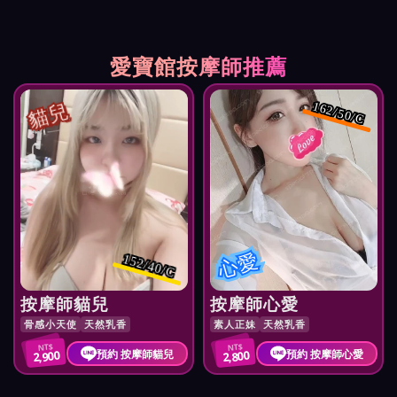
愛寶館按摩師推薦
貓兒
162/50/C
心愛
152/40/C
按摩師貓兒
按摩師心愛
骨感小天使
天然乳香
素人正妹
天然乳香
NT$
NT$
預約 按摩師貓兒
預約 按摩師心愛
2,900
2,800