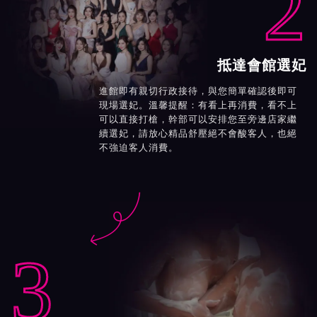
2
抵達會館選妃
進館即有親切行政接待，與您簡單確認後即可
現場選妃。溫馨提醒：有看上再消費，看不上
可以直接打槍，幹部可以安排您至旁邊店家繼
續選妃，請放心精品舒壓絕不會酸客人，也絕
不強迫客人消費。

3