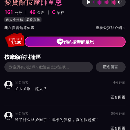
愛寶館按摩師童恩
8"
按摩師
161
46
C
公分
公斤
罩杯
身高
體重
罩杯
按摩師童恩服務風格與特色
迷人小妖精
柔軟真胸
按摩師童恩所屬按摩會館介紹與班表
我在愛寶館等你哦
查看愛寶館介紹

紅牌 NT$
預約按摩師童恩
3,200
按摩顧客討論區
匿名留言
匿名訪客
4分钟前

又大又軟，超大 ?
匿名回覆
匿名訪客
50分钟前

等了好久終於衝了！這樣的價格，真的很超值！
匿名回覆