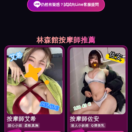
仍然有疑惑？試試向Line客服提問
林森館按摩師推薦
艾希
佐安
165.46.C
160 45 C
按摩師艾希
按摩師佐安
甜心小妞
柔軟真胸
迷人小妖精
Q彈美乳