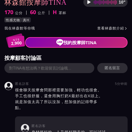
林森館按摩師TINA
10"
按摩師T
170
60
H
公分
公斤
罩杯
身高
體重
罩杯
按摩師TINA服務風格與特色
性感尤物
真H
按摩師TINA所屬按摩會館介紹與班表
我在林森館等你哦
查看林森館介紹

NT$
預約按摩師TINA
2,900
按摩顧客討論區
匿名留言
匿名訪客
5分钟前

很會聊天按摩會問那裡需要加強，輕功也很會。
手工也很舒服，還會用胸打奶X最好出在X頭上。
就是加值太高了所以沒加，想加值的記得帶多
點。
匿名訪客
