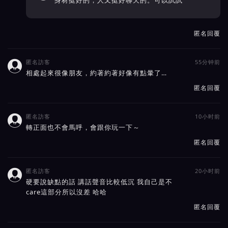
身材挺好的，人又挺好聊天的。可以試試
匿名回覆
匿名訪客
55分钟前

相處起來很像朋友，約著約著好像有點暈了…
匿名回覆
匿名訪客
10小时前

轉正面也不會馬呼，會跟你玩一下～
匿名回覆
匿名訪客
20小时前

硬要說缺點的話 講話聲音比較低沉 我自己是不
care這部分所以沒差 哈哈
匿名回覆