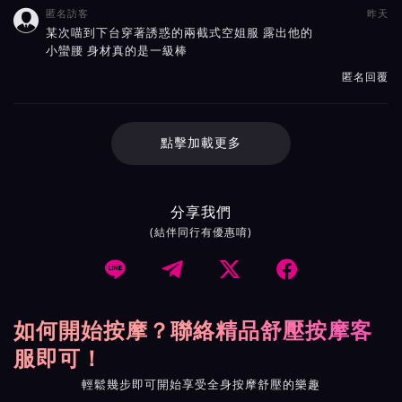
匿名訪客
昨天

某次喵到下台穿著誘惑的兩截式空姐服 露出他的
小蠻腰 身材真的是一級棒
匿名回覆
點擊加載更多
分享我們
(結伴同行有優惠唷)




如何開始按摩？聯絡精品舒壓按摩客
服即可！
輕鬆幾步即可開始享受全身按摩舒壓的樂趣