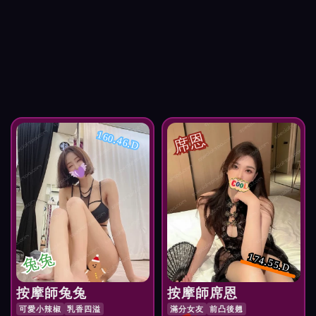
席恩
160.46.D
兔兔
174.55.D
按摩師兔兔
按摩師席恩
可愛小辣椒
乳香四溢
滿分女友
前凸後翹