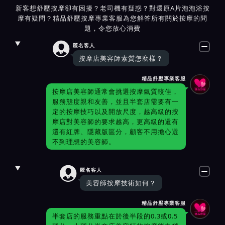
新客想舒壓按摩卻有困擾？老司機有疑惑？對還原A片泡泡浴按
摩有疑問？精品舒壓按摩專業客服為您解答所有關於按摩的問
題，令您放心消費

匿名客人
按摩店美容師素質怎麼樣？
精品舒壓專業客服
按摩店美容師通常會挑選按摩氣質較佳，
服務態度親和友善，並且半套店需要有一
定的按摩技巧以及開放尺度，越高級的按
摩店對美容師的要求越高，更高級的還有
還有紅牌、隱藏版區分，顧客不用擔心選
不到理想的美容師。

匿名客人
美容師按摩技術如何？
精品舒壓專業客服
半套店的服務重點在於後半段的0.3或0.5