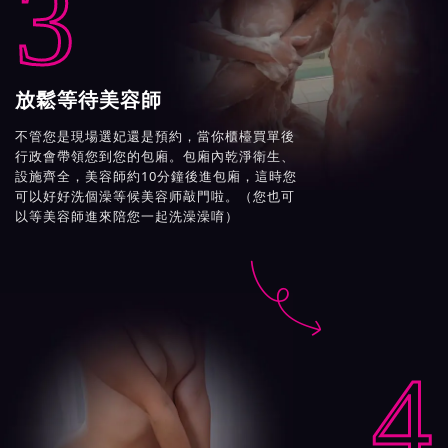
3
放鬆等待美容師
不管您是現場選妃還是預約，當你櫃檯買單後
行政會帶領您到您的包廂。包廂內乾淨衛生、
設施齊全，美容師約10分鐘後進包廂，這時您
可以好好洗個澡等候美容师敲門啦。（您也可
以等美容師進來陪您一起洗澡澡唷）

4