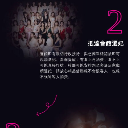
2
抵達會館選妃
進館即有親切行政接待，與您簡單確認後即可
現場選妃。溫馨提醒：有看上再消費，看不上
可以直接打槍，幹部可以安排您至旁邊店家繼
續選妃，請放心精品舒壓絕不會酸客人，也絕
不強迫客人消費。
