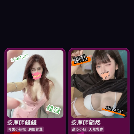
翩然
160/45/C
錢錢
162 47 C
按摩師錢錢
按摩師翩然
可愛小辣椒
胸控首選
甜心小妞
天然乳香