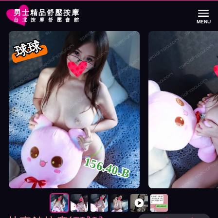
男士精品舒壓按摩
台北按摩舒壓會館
MENU
首頁
林森館按摩師球球詳細介紹
林森館按摩師球球照片展示與影片介紹
球球
156.40.B
按摩師球球照片展示與影片介紹及客戶評價截屏展示