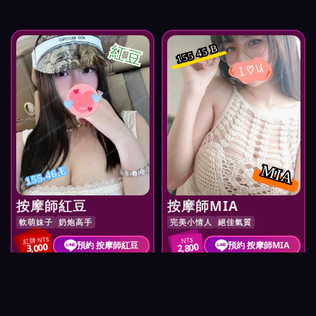
紅豆
155 45 B
MIA
155.46.E
按摩師紅豆
按摩師MIA
軟萌妹子
奶炮高手
完美小情人
絕佳氣質
紅牌 NT$
NT$
預約 按摩師紅豆
預約 按摩師MIA
3,000
2,800