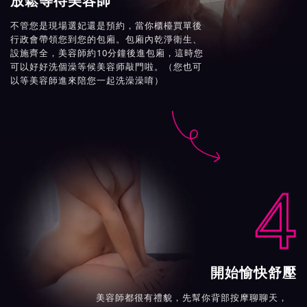
放鬆等待美容師
不管您是現場選妃還是預約，當你櫃檯買單後
行政會帶領您到您的包廂。包廂內乾淨衛生、
設施齊全，美容師約10分鐘後進包廂，這時您
可以好好洗個澡等候美容师敲門啦。（您也可
以等美容師進來陪您一起洗澡澡唷）

4
開始愉快舒壓
美容師都很有禮貌，先幫你背部按摩聊聊天，