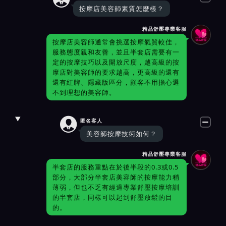
按摩店美容師素質怎麼樣？
精品舒壓專業客服
按摩店美容師通常會挑選按摩氣質較佳，
服務態度親和友善，並且半套店需要有一
定的按摩技巧以及開放尺度，越高級的按
摩店對美容師的要求越高，更高級的還有
還有紅牌、隱藏版區分，顧客不用擔心選
不到理想的美容師。

匿名客人
美容師按摩技術如何？
精品舒壓專業客服
半套店的服務重點在於後半段的0.3或0.5
部分，大部分半套店美容師的按摩能力稍
薄弱，但也不乏有經過專業舒壓按摩培訓
的半套店，同樣可以起到舒壓放鬆的目
的。