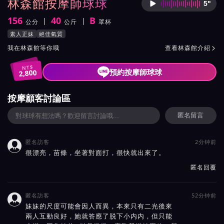
林森館按摩師球球
5"
按摩師
156
40
B
公分
公斤
罩杯
身高
體重
罩杯
按摩師球球服務風格與特色
素人正妹
絕佳氣質
按摩師球球所屬按摩會館介紹與班表
我在林森館等你哦
查看林森館介紹

NT$
預約按摩師球球
2,800
按摩顧客討論區
匿名留言
匿名訪客
2分钟前

很漂亮，苗條，坐著對面打，很快就出來了。
匿名回覆
匿名訪客
52分钟前

妹妹的尺度可能會因人而異，本來只有二光後來
兩人互動良好，她就答應了脱下小内内，但只能