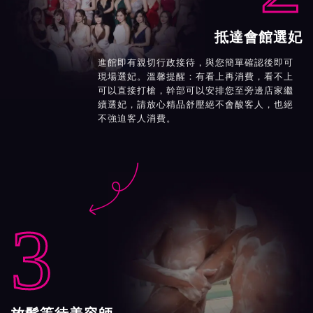
抵達會館選妃
進館即有親切行政接待，與您簡單確認後即可
現場選妃。溫馨提醒：有看上再消費，看不上
可以直接打槍，幹部可以安排您至旁邊店家繼
續選妃，請放心精品舒壓絕不會酸客人，也絕
不強迫客人消費。

3