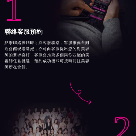
1
聯絡客服預約
點擊聯絡按鈕即可與客服聯絡，客服推薦至附
近會館現場選妃，亦可向客服提出您的對美容
師的要求喜好，客服會推薦多個與你匹配的美
容師任君挑選，預約成功後即可按時前往美容
師所在會館。

2