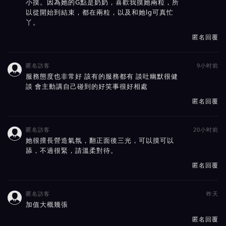
小摸。因為她的G點是奶奶，喜歡我摸她兩粒，所
以從開始到結束，都在兩粒，以及和她lg可真忙
丫。
匿名回覆
匿名訪客
9小时前

服務態度也非常好 該有的服務都有 談吐幽默很健
談 會主動講自己碰到的好笑事很好相處
匿名回覆
匿名訪客
20小时前

她很擅長營造氣氛，翻正面後三光，可以摸可以
舔，不過很緊，請溫柔對待。
匿名回覆
匿名訪客
昨天

加值大概幾張
匿名回覆