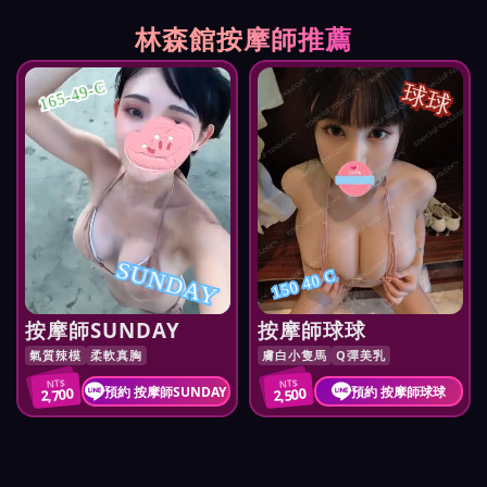
林森館按摩師推薦
球球
165-49-C
SUNDAY
150 40 C
按摩師SUNDAY
按摩師球球
氣質辣模
柔軟真胸
膚白小隻馬
Q彈美乳
NT$
NT$
預約 按摩師SUNDAY
預約 按摩師球球
2,700
2,500