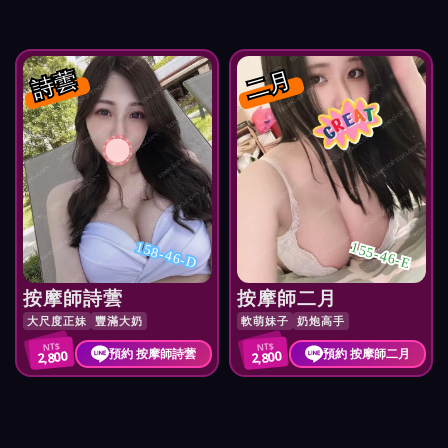
詩蕓
二月
158-46-D
155-46-E
按摩師詩蕓
按摩師二月
大尺度正妹
豐滿大奶
軟萌妹子
奶炮高手
NT$
NT$
預約 按摩師詩蕓
預約 按摩師二月
2,800
2,800