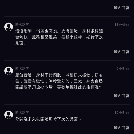
匿名回覆
匿名訪客
38分钟前

活潑耐聊，俏麗也高挑。皮膚細嫩，身材很棒適
合匈奴，服務相當溫柔，看起來很棒，期待下次
見面。
匿名回覆
匿名訪客
6小时前

顏值普通，身材不錯四肢，纖細奶大極軟，奶有
垂，聲音有磁性，呻吟聲好聽，三光，妹會自己
開話題不用擔心冷場，喜歡年輕妹妺的推薦喔~
匿名回覆
匿名訪客
13小时前

分開沒多久就開始期待下次的見面～
匿名回覆