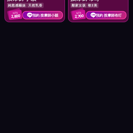
純慾感騷妹
天然乳香
鄰家女孩
軟E美
NT$
NT$
預約 按摩師小穎
預約 按摩師布叮
2,800
2,700