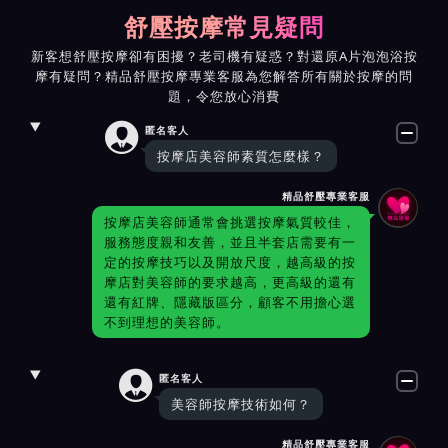
舒壓按摩常見疑問
新客想舒壓按摩卻有困擾？老司機有疑惑？對還原A片泡泡浴按
摩有疑問？精品舒壓按摩專業客服為您解答所有關於按摩的問
題，令您放心消費

匿名客人
按摩店美容師素質怎麼樣？
精品舒壓專業客服
按摩店美容師通常會挑選按摩氣質較佳，
服務態度親和友善，並且半套店需要有一
定的按摩技巧以及開放尺度，越高級的按
摩店對美容師的要求越高，更高級的還有
還有紅牌、隱藏版區分，顧客不用擔心選
不到理想的美容師。

匿名客人
美容師按摩技術如何？
精品舒壓專業客服