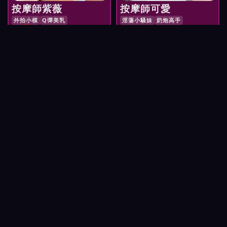
按摩師紫薇
按摩師可愛
外拍小模
Q彈美乳
淫蕩小騷妹
奶炮高手
紅牌 NT$
NT$
預約 按摩師紫薇
預約 按摩師可愛
3,200
2,900