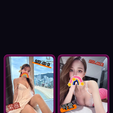
168 48 C
155.46.E
紫薇
可愛