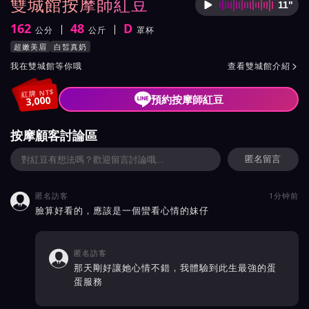
雙城館按摩師紅豆
11"
按摩師
162
48
D
公分
公斤
罩杯
身高
體重
罩杯
按摩師紅豆服務風格與特色
超嫩美眉
白皙真奶
按摩師紅豆所屬按摩會館介紹與班表
我在雙城館等你哦
查看雙城館介紹

紅牌 NT$
預約按摩師紅豆
3,000
按摩顧客討論區
匿名留言
匿名訪客
1分钟前

臉算好看的，應該是一個蠻看心情的妹仔
匿名訪客

那天剛好讓她心情不錯，我體驗到此生最強的蛋
蛋服務