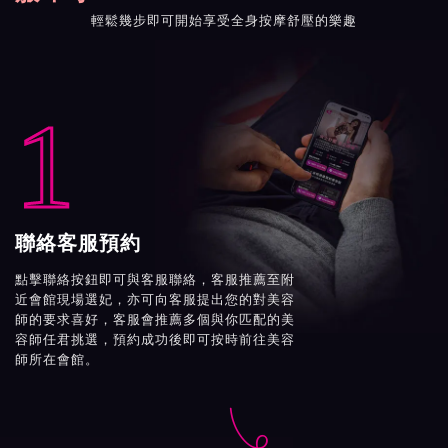
輕鬆幾步即可開始享受全身按摩舒壓的樂趣
1
聯絡客服預約
點擊聯絡按鈕即可與客服聯絡，客服推薦至附
近會館現場選妃，亦可向客服提出您的對美容
師的要求喜好，客服會推薦多個與你匹配的美
容師任君挑選，預約成功後即可按時前往美容
師所在會館。
