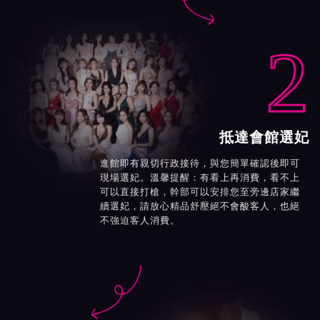
2
抵達會館選妃
進館即有親切行政接待，與您簡單確認後即可
現場選妃。溫馨提醒：有看上再消費，看不上
可以直接打槍，幹部可以安排您至旁邊店家繼
續選妃，請放心精品舒壓絕不會酸客人，也絕
不強迫客人消費。
