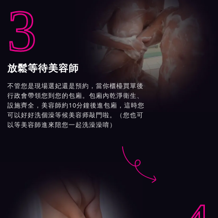
3
放鬆等待美容師
不管您是現場選妃還是預約，當你櫃檯買單後
行政會帶領您到您的包廂。包廂內乾淨衛生、
設施齊全，美容師約10分鐘後進包廂，這時您
可以好好洗個澡等候美容师敲門啦。（您也可
以等美容師進來陪您一起洗澡澡唷）
