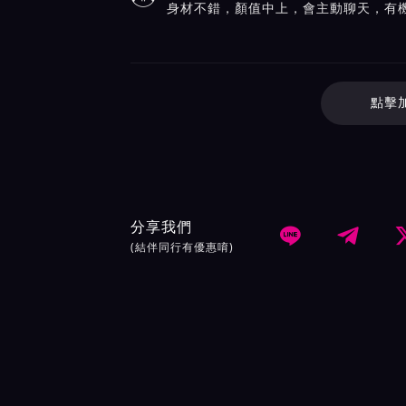
身材不錯，顏值中上，會主動聊天，有
點擊
分享我們


(結伴同行有優惠唷)