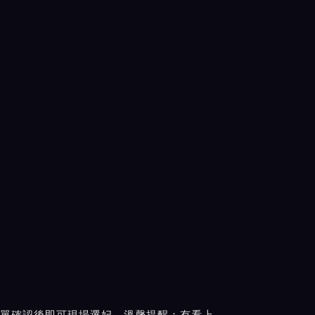
單確認後即可現場選妃。溫馨提醒：有看上