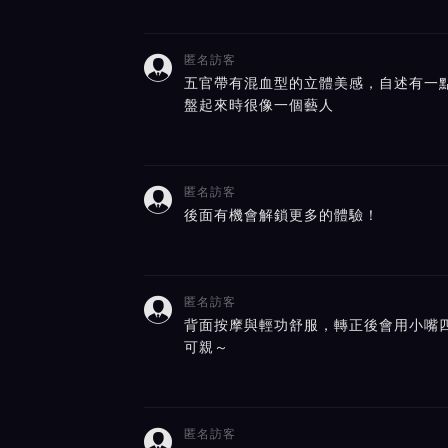
匿名訪客

五官帶有混血型的立體美感，自述有一
盤起來時很像一個藝人
匿名訪客

後面有機會解鎖更多的體驗！
匿名訪客

背面按摩與輕功舒服，轉正後會用小嘴
可親～
匿名訪客
