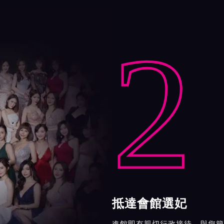
2
抵達會館選妃
進館即有親切行政接待，與您簡