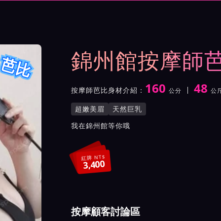
與影片介紹及客戶評價截屏
錦州館按摩師
芭比
160
48
按摩師芭比身材介紹：
公分
公
身高
體重
罩杯
按摩師芭比服務風格與特色
超嫩美眉
天然巨乳
按摩師芭比所屬按摩會館介
我在錦州館等你哦
紅牌 NT$
3,400
按摩顧客討論區