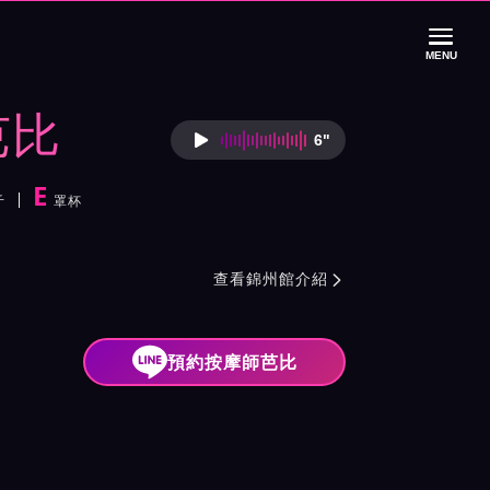
MENU
芭比
6"
按摩師芭比語音介
E
加Line可免費看
斤
罩杯
更多顧客評價哦
紹與班表
查看錦州館介紹

預約按摩師芭比