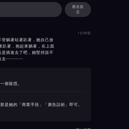
匿名留
言
1分钟前
不管躺著站著趴著，她自己放
著趴著，抱起來躺著，在上面
這是插進去了吧，她堅持說不
進去⋯⋯⋯⋯
是一個疑惑。
作那是她的「商業手段」「廣告話術」即可。