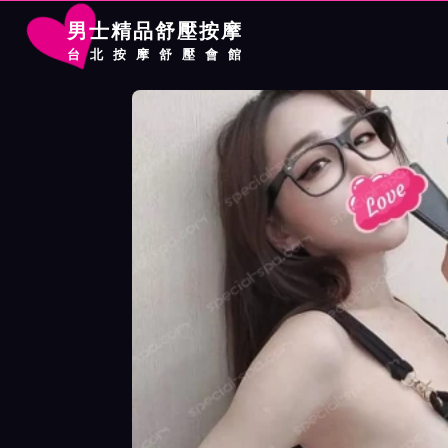
男士精品舒壓按摩
台北按摩舒壓會館
首頁
錦州館按摩師芭比詳細介紹
錦州館按摩師芭比照片展示