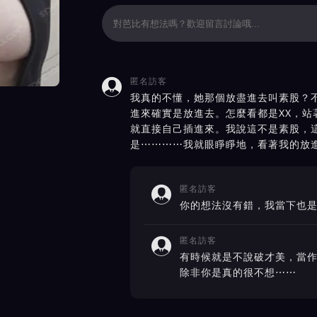
匿名訪客

價截屏展示
我真的不懂，她那個放盡進去叫素股？
進來確實是放進去。怎麼看都是XX，站
就直接自己插進來。我說這不是素股，
是⋯⋯⋯⋯我就眼睜睜地，看著我的放
匿名訪客

你的想法沒有錯，我當下也
匿名訪客

有時候就是不說破才美，當
除非你是真的很不想⋯⋯