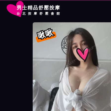
男士精品舒壓按摩
台北按摩舒壓會館
首頁
愛寶館按摩師啾啾詳細介紹
愛寶館按摩師啾啾照片展示
啾啾