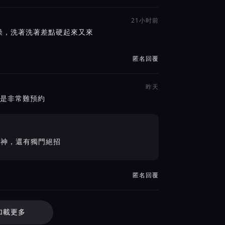
21小时前
澡，洗著洗著差點硬起來又來
匿名回覆
昨天
就是非常難預約
眼神，還有獨門絕招
匿名回覆
加載更多