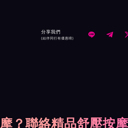
分享我們


(結伴同行有優惠唷)
摩？聯絡精品舒壓按