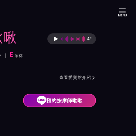
MENU
啾啾
4"
按摩師啾啾語音介
E
斤
罩杯
紹與班表
查看愛寶館介紹

預約按摩師啾啾