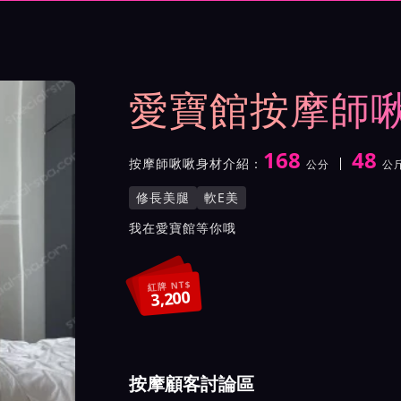
與影片介紹及客戶評價截屏
愛寶館按摩師
168
48
按摩師啾啾身材介紹：
公分
公
身高
體重
罩杯
按摩師啾啾服務風格與特色
修長美腿
軟E美
按摩師啾啾所屬按摩會館介
我在愛寶館等你哦
紅牌 NT$
3,200
按摩顧客討論區