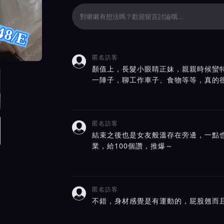
48/E
匿名訪客

價截屏展示
顏值上，長髮小眼睛正妹，親親時候蠻
一陣子，聊工作車子、食物等等，真的
匿名訪客

結束之後也是女友般溫存在旁邊，一點
業，給100個讚，推爆～
匿名訪客

不錯，身材感覺是有運動的，屁股翹而