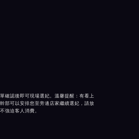
單確認後即可現場選妃。溫馨提醒：有看上
幹部可以安排您至旁邊店家繼續選妃，請放
不強迫客人消費。