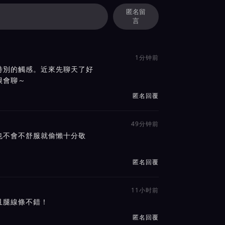
匿名留
言
1分钟前
特別的觸感。近來先聊天了好
很會聊～
匿名回覆
49分钟前
也不會不舒服就偷懶十分敬
匿名回覆
11小时前
且腿線條不錯！
匿名回覆