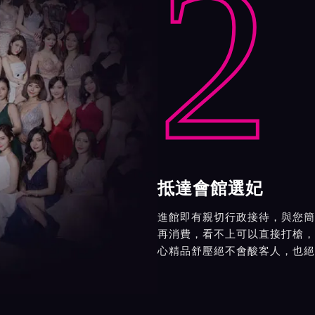
2
抵達會館選妃
進館即有親切行政接待，與您簡
再消費，看不上可以直接打槍，
心精品舒壓絕不會酸客人，也絕