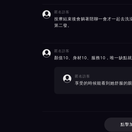
匿名訪客

按摩結束後會躺著陪聊一會才一起去洗
第二發。
匿名訪客

顏值10、身材10、服務10，唯一缺點
匿名訪客

享受的時候能看到她舒服的
點擊