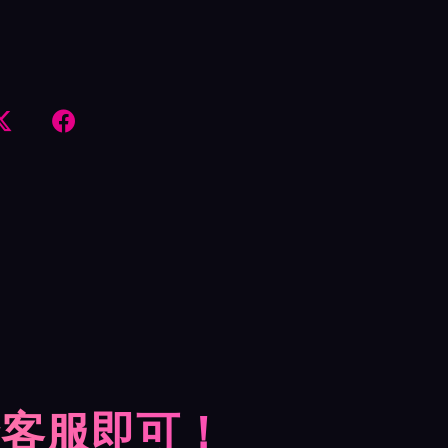


摩客服即可！