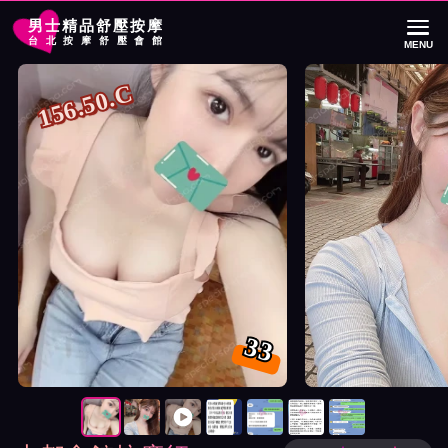
男士精品舒壓按摩
台北按摩舒壓會館
MENU
首頁
大都會館按摩師33詳細介紹
大都會館按摩師33照片展示與影片介紹
156.50.C
33
按摩師33照片展示與影片介紹及客戶評價截屏展示