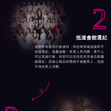
2
抵達會館選妃
進館即有親切行政接待，與您簡單確認後即可
現場選妃。溫馨提醒：有看上再消費，看不上
可以直接打槍，幹部可以安排您至旁邊店家繼
續選妃，請放心精品舒壓絕不會酸客人，也絕
不強迫客人消費。
