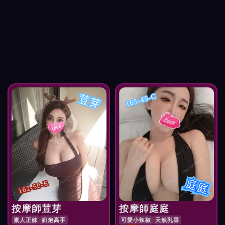
荳芽
165-45-C
庭庭
162-50-E
按摩師荳芽
按摩師庭庭
素人正妹
奶炮高手
可愛小辣椒
天然乳香