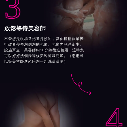
3
放鬆等待美容師
不管您是現場選妃還是預約，當你櫃檯買單後
行政會帶領您到您的包廂。包廂內乾淨衛生、
設施齊全，美容師約10分鐘後進包廂，這時您
可以好好洗個澡等候美容师敲門啦。（您也可
以等美容師進來陪您一起洗澡澡唷）

4