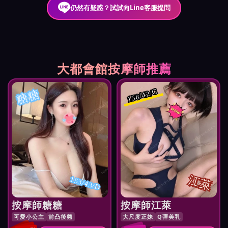
仍然有疑惑？試試向Line客服提問
大都會館按摩師推薦
糖糖
158/42/C
江萊
153/43/D
按摩師糖糖
按摩師江萊
可愛小公主
前凸後翹
大尺度正妹
Q彈美乳