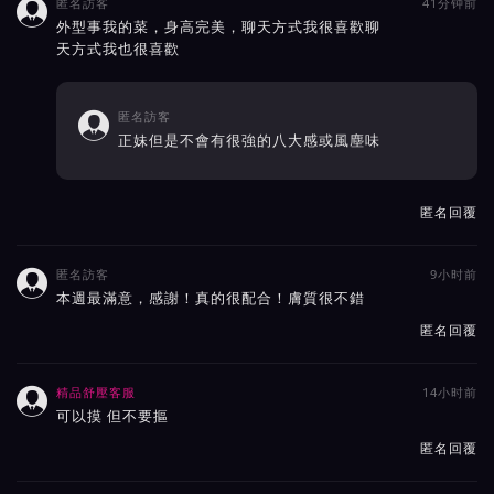
匿名訪客
41分钟前

外型事我的菜，身高完美，聊天方式我很喜歡聊
天方式我也很喜歡
匿名訪客

正妹但是不會有很強的八大感或風塵味
匿名回覆
匿名訪客
9小时前

本週最滿意，感謝！真的很配合！膚質很不錯
匿名回覆
精品舒壓客服
14小时前

可以摸 但不要摳
匿名回覆