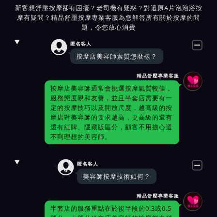
新客想舒壓按摩卻有困擾？老司機有疑惑？對還原A片泡泡浴按
摩有疑問？精品舒壓按摩專業客服為您解答所有關於按摩的問
題，令您放心消費

匿名客人
按摩店美容師素質怎麼樣？
精品舒壓專業客服
按摩店美容師通常會挑選按摩氣質較佳，
服務態度親和友善，並且半套店需要有一
定的按摩技巧以及開放尺度，越高級的按
摩店對美容師的要求越高，更高級的還有
還有紅牌、隱藏版區分，顧客不用擔心選
不到理想的美容師。

匿名客人
美容師按摩技術如何？
精品舒壓專業客服
半套店的服務重點在於後半段的0.3或0.5