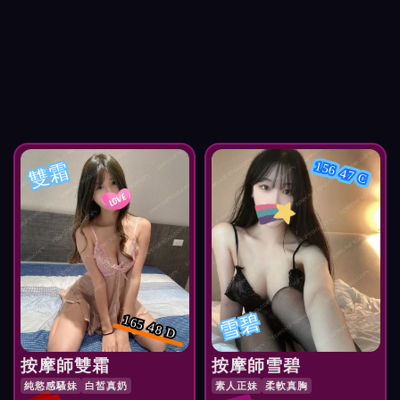
雙霜
156 47 C
雪碧
165 48 D
按摩師雙霜
按摩師雪碧
純慾感騷妹
白皙真奶
素人正妹
柔軟真胸