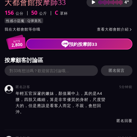
大都會館按摩師33
4"
按摩師3
156
50
C
公分
公斤
罩杯
身高
體重
罩杯
按摩師33服務風格與特色
性感小惡魔
Q彈美乳
按摩師33所屬按摩會館介紹與班表
我在大都會館等你哦
查看大都會館介紹

NT$
預約按摩師33
2,800
按摩顧客討論區
匿名留言
匿名訪客
5分钟前

年輕五官深邃的嫩妹，顏值屬中上，真的是A4
腰，四肢又纖細，算是非常優質的身材，尺度蠻
大的，但是應該是看客人而定，不親，會想回
沖。
匿名回覆