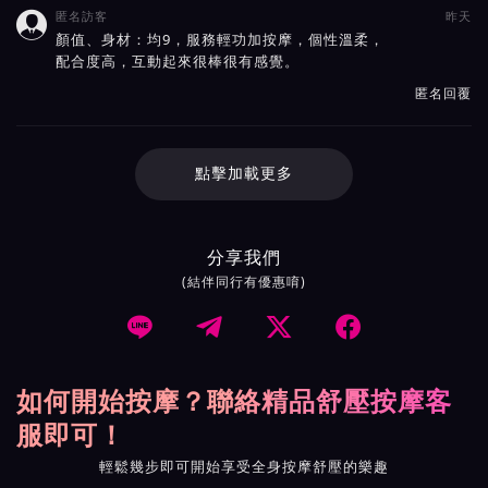
匿名訪客
昨天

顏值、身材：均9，服務輕功加按摩，個性溫柔，
配合度高，互動起來很棒很有感覺。
匿名回覆
點擊加載更多
分享我們
(結伴同行有優惠唷)




如何開始按摩？聯絡精品舒壓按摩客
服即可！
輕鬆幾步即可開始享受全身按摩舒壓的樂趣