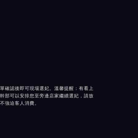
單確認後即可現場選妃。溫馨提醒：有看上
幹部可以安排您至旁邊店家繼續選妃，請放
不強迫客人消費。