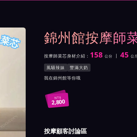
與影片介紹及客戶評價截屏
錦州館按摩師
菜芯
158
45
按摩師菜芯身材介紹：
公分
公
身高
體重
罩杯
按摩師菜芯服務風格與特色
風騷辣妹
豐滿大奶
按摩師菜芯所屬按摩會館介
我在錦州館等你哦
NT$
2,800
按摩顧客討論區