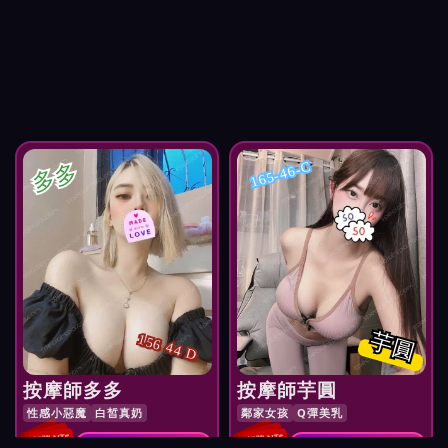
多多
165-46-C
芋圓
156 44 D
按摩師多多
按摩師芋圓
性感小惡魔
白皙真奶
鄰家女孩
Q彈美乳
紅牌 NT$
紅牌 NT$
預約 按摩師多多
預約 按摩師芋圓