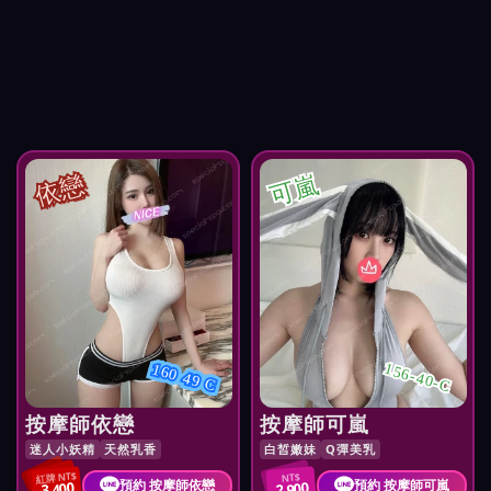
依戀
可嵐
156-40-C
160 49 C
按摩師依戀
按摩師可嵐
迷人小妖精
天然乳香
白皙嫩妹
Q彈美乳
紅牌 NT$
NT$
預約 按摩師依戀
預約 按摩師可嵐
3,400
2,900