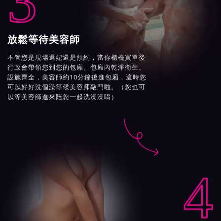
3
放鬆等待美容師
不管您是現場選妃還是預約，當你櫃檯買單後
行政會帶領您到您的包廂。包廂內乾淨衛生、
設施齊全，美容師約10分鐘後進包廂，這時您
可以好好洗個澡等候美容师敲門啦。（您也可
以等美容師進來陪您一起洗澡澡唷）

4