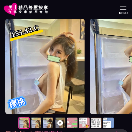
男士精品舒壓按摩
台北按摩舒壓會館
MENU
首頁
長安館按摩師櫻桃詳細介紹
長安館按摩師櫻桃照片展示與影片介紹
155.42.C
櫻桃
按摩師櫻桃照片展示與影片介紹及客戶評價截屏展示