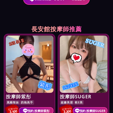
長安館按摩師推薦
SUGER
165 54 E
紫彤
162/43/E
按摩師紫彤
按摩師SUGER
風騷辣妹
奶炮高手
超嫩美眉
軟E美
紅牌 NT$
紅牌 NT$
預約 按摩師紫彤
預約 按摩師SUGER
3,100
3,200