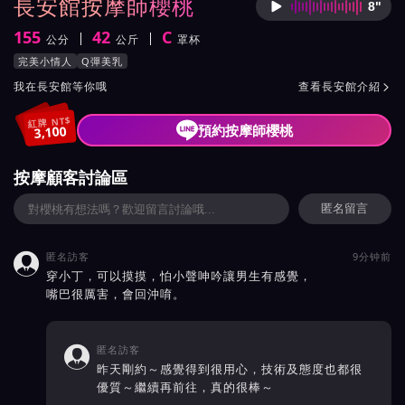
長安館按摩師櫻桃
8"
按摩師
155
42
C
公分
公斤
罩杯
身高
體重
罩杯
按摩師櫻桃服務風格與特色
完美小情人
Q彈美乳
按摩師櫻桃所屬按摩會館介紹與班表
我在長安館等你哦
查看長安館介紹

紅牌 NT$
預約按摩師櫻桃
3,100
按摩顧客討論區
匿名留言
匿名訪客
9分钟前

穿小丁，可以摸摸，怕小聲呻吟讓男生有感覺，
嘴巴很厲害，會回沖唷。
匿名訪客

昨天剛約～感覺得到很用心，技術及態度也都很
優質～繼續再前往，真的很棒～