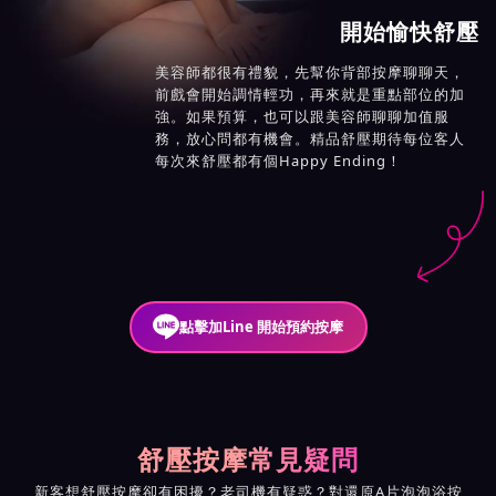
開始愉快舒壓
美容師都很有禮貌，先幫你背部按摩聊聊天，
前戲會開始調情輕功，再來就是重點部位的加
強。如果預算，也可以跟美容師聊聊加值服
務，放心問都有機會。精品舒壓期待每位客人
每次來舒壓都有個Happy Ending！
點擊加Line 開始預約按摩
舒壓按摩常見疑問
新客想舒壓按摩卻有困擾？老司機有疑惑？對還原A片泡泡浴按