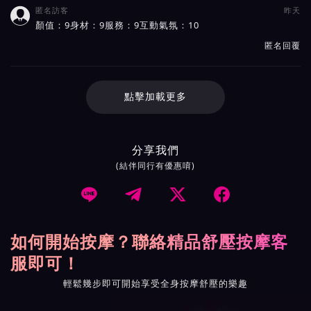
匿名訪客
昨天

顏值：9身材：9服務：9互動氣氛：10
匿名回覆
點擊加載更多
分享我們
(結伴同行有優惠唷)




如何開始按摩？聯絡精品舒壓按摩客
服即可！
輕鬆幾步即可開始享受全身按摩舒壓的樂趣