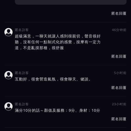
匿名回覆
匿名訪客
46分钟前

超級滿意，一聊天就讓人感到很親切，聲音很好
聽，沒有任何一點制式化的感覺，按摩有一定力
道，不是亂摸那種，很舒服
匿名回覆
匿名訪客
5小时前

互動好，很會營造氣氛，很會聊天、健談。
匿名回覆
匿名訪客
23小时前

滿分10分的話～顏值及服務：9分、身材：10分
匿名回覆