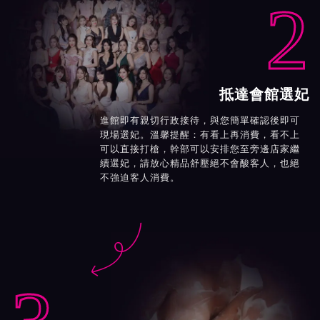
2
抵達會館選妃
進館即有親切行政接待，與您簡單確認後即可
現場選妃。溫馨提醒：有看上再消費，看不上
可以直接打槍，幹部可以安排您至旁邊店家繼
續選妃，請放心精品舒壓絕不會酸客人，也絕
不強迫客人消費。
