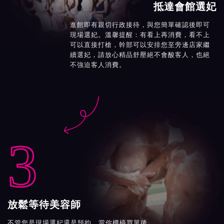
抵達會館選妃
進館即有親切行政接待，與您簡單確認後即可
現場選妃。溫馨提醒：有看上再消費，看不上
可以直接打槍，幹部可以安排您至旁邊店家繼
續選妃，請放心精品舒壓絕不會酸客人，也絕
不強迫客人消費。

3
放鬆等待美容師
不管您是現場選妃還是預約，當你櫃檯買單後