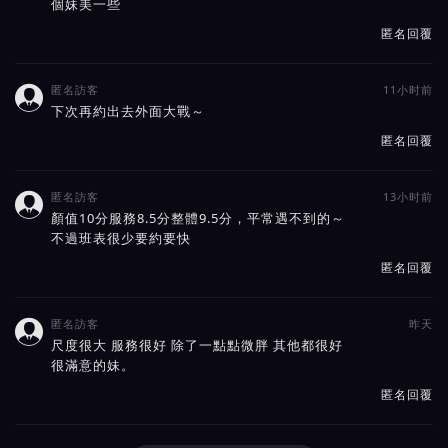
個妹美一些
匿名回覆
匿名訪客
11小时前

下次再約出去外面大戰～
匿名回覆
匿名訪客
13小时前

顏值10分服務8.5分整體9.5分，平常遇不到的～
不過班表很少要約要快
匿名回覆
匿名訪客
昨天

尺度很大 服務很好 除了一點點微胖 其他都很好
很滿意的妹。
匿名回覆