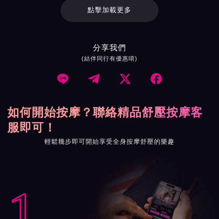
點擊加載更多
分享我們
(結伴同行有優惠唷)




如何開始按摩？聯絡精品舒壓按摩客
服即可！
輕鬆幾步即可開始享受全身按摩舒壓的樂趣
1