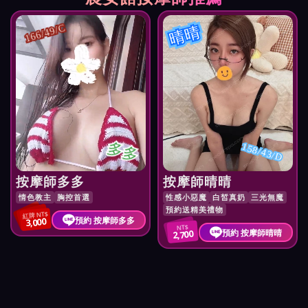
晴晴
166/49/C
多多
158/43/D
按摩師多多
按摩師晴晴
情色教主
胸控首選
性感小惡魔
白皙真奶
三光無魔
預約送精美禮物
紅牌 NT$
預約 按摩師多多
3,000
NT$
預約 按摩師晴晴
2,700