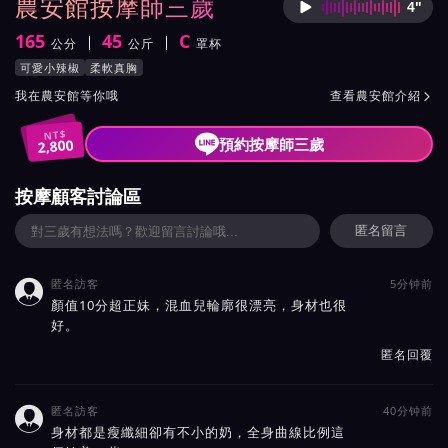
農安館按摩師三歲
4"
按摩師
165
45
C
公分
公斤
罩杯
身高
體重
罩杯
按摩師三歲服務風格與特色
可愛小辣椒
柔軟真胸
按摩師三歲所屬按摩會館介紹與班表
我在農安館等你哦
查看農安館介紹

NT$
預約按摩師三歲
2,800
按摩顧客討論區
匿名留言
匿名訪客
5分钟前

顏值10分超正妹，混血兒輪廓很漂亮，身材也很
好。
匿名回覆
匿名訪客
40分钟前

身材都是瘦纖細卻有不小的奶，全身曲線比例這