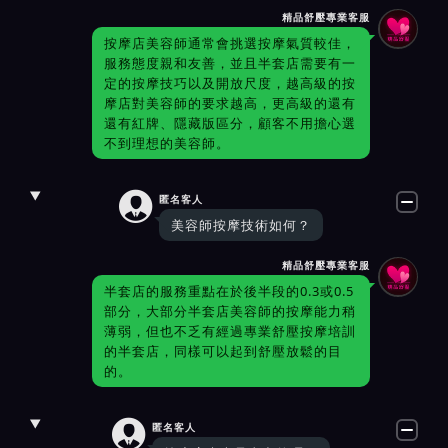
精品舒壓專業客服
按摩店美容師通常會挑選按摩氣質較佳，
服務態度親和友善，並且半套店需要有一
定的按摩技巧以及開放尺度，越高級的按
摩店對美容師的要求越高，更高級的還有
還有紅牌、隱藏版區分，顧客不用擔心選
不到理想的美容師。

匿名客人
美容師按摩技術如何？
精品舒壓專業客服
半套店的服務重點在於後半段的0.3或0.5
部分，大部分半套店美容師的按摩能力稍
薄弱，但也不乏有經過專業舒壓按摩培訓
的半套店，同樣可以起到舒壓放鬆的目
的。

匿名客人