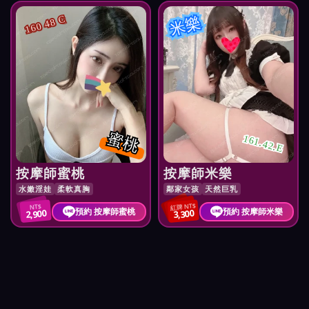
米樂
160 48 C
蜜桃
161.42.E
按摩師蜜桃
按摩師米樂
水嫩淫娃
柔軟真胸
鄰家女孩
天然巨乳
紅牌 NT$
NT$
預約 按摩師蜜桃
預約 按摩師米樂
2,900
3,300