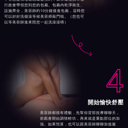
行政會帶領您到您的包廂。包廂內乾淨衛生、
設施齊全，美容師約10分鐘後進包廂，這時您
可以好好洗個澡等候美容师敲門啦。（您也可
以等美容師進來陪您一起洗澡澡唷）

4
開始愉快舒壓
美容師都很有禮貌，先幫你背部按摩聊聊天，
前戲會開始調情輕功，再來就是重點部位的加
強。如果預算，也可以跟美容師聊聊加值服