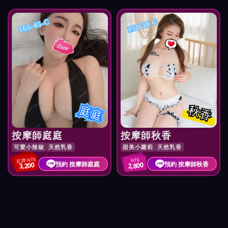
165-45-C
150 38 C
庭庭
秋香
按摩師庭庭
按摩師秋香
可愛小辣椒
天然乳香
甜美小蘿莉
天然乳香
紅牌 NT$
NT$
預約 按摩師庭庭
預約 按摩師秋香
3,200
2,800