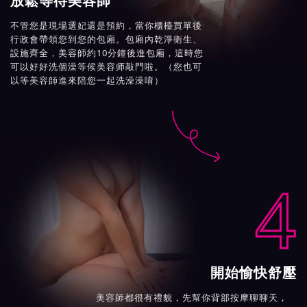
放鬆等待美容師
不管您是現場選妃還是預約，當你櫃檯買單後
行政會帶領您到您的包廂。包廂內乾淨衛生、
設施齊全，美容師約10分鐘後進包廂，這時您
可以好好洗個澡等候美容师敲門啦。（您也可
以等美容師進來陪您一起洗澡澡唷）

4
開始愉快舒壓
美容師都很有禮貌，先幫你背部按摩聊聊天，