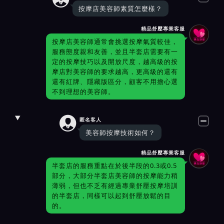
按摩店美容師素質怎麼樣？
精品舒壓專業客服
按摩店美容師通常會挑選按摩氣質較佳，
服務態度親和友善，並且半套店需要有一
定的按摩技巧以及開放尺度，越高級的按
摩店對美容師的要求越高，更高級的還有
還有紅牌、隱藏版區分，顧客不用擔心選
不到理想的美容師。

匿名客人
美容師按摩技術如何？
精品舒壓專業客服
半套店的服務重點在於後半段的0.3或0.5
部分，大部分半套店美容師的按摩能力稍
薄弱，但也不乏有經過專業舒壓按摩培訓
的半套店，同樣可以起到舒壓放鬆的目
的。