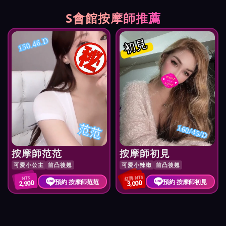
S會館按摩師推薦
初見
150.46.D
范范
160/45/D
按摩師范范
按摩師初見
可愛小公主
前凸後翹
可愛小辣椒
前凸後翹
紅牌 NT$
NT$
預約 按摩師范范
預約 按摩師初見
2,900
3,000