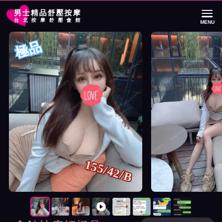
男士精品舒壓按摩
台北按摩舒壓會館
MENU
首頁
S會館按摩師極品詳細介紹
S會館按摩師極品照片展示與影片介紹及
極品
155/42/B
按摩師極品照片展示與影片介紹及客戶評價截屏展示