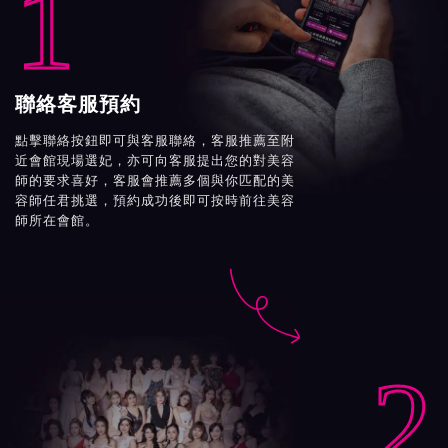
1
聯絡客服預約
點擊聯絡按鈕即可與客服聯絡，客服推薦至附
近會館現場選妃，亦可向客服提出您的對美容
師的要求喜好，客服會推薦多個與你匹配的美
容師任君挑選，預約成功後即可按時前往美容
師所在會館。

2