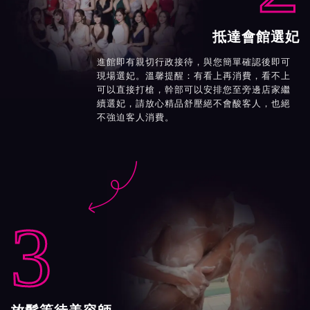
抵達會館選妃
進館即有親切行政接待，與您簡單確認後即可
現場選妃。溫馨提醒：有看上再消費，看不上
可以直接打槍，幹部可以安排您至旁邊店家繼
續選妃，請放心精品舒壓絕不會酸客人，也絕
不強迫客人消費。

3