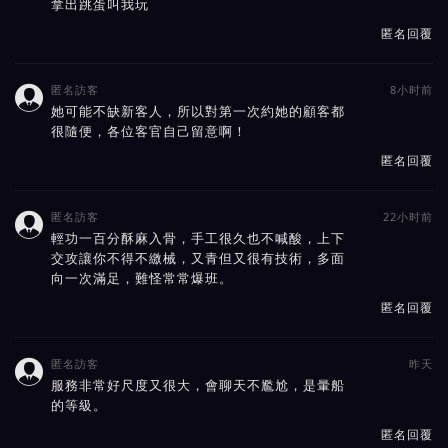
拿出跳蛋叫我玩
匿名回覆
匿名訪客
8小时前

她可能不缺新客人，所以對第一次約她的顧客都
很隨便，各位客官自己留意啊！
匿名回覆
匿名訪客
22小时前

輕功一百分酥麻入骨，手工很久也不喊酸，上下
交攻讓你不得不繳械，又青但又很有技術，多面
向一次滿足，難怪常常爆班。
匿名回覆
匿名訪客
昨天

服務非常好尺度又很大，會聊天不尷尬，是暈船
的等級。
匿名回覆