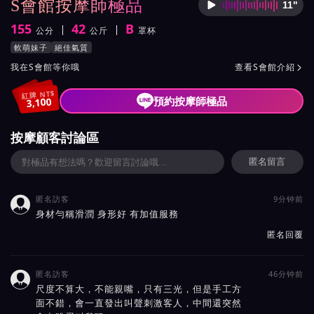
S會館按摩師極品
11"
按摩師
155
42
B
公分
公斤
罩杯
身高
體重
罩杯
按摩師極品服務風格與特色
軟萌妹子
絕佳氣質
按摩師極品所屬按摩會館介紹與班表
我在S會館等你哦
查看S會館介紹

紅牌 NT$
預約按摩師極品
3,100
按摩顧客討論區
匿名留言
匿名訪客
9分钟前

身材勻稱滑潤 身形好 有加值服務
匿名回覆
匿名訪客
46分钟前

尺度不算大，不能親嘴，只有三光，但是手工方
面不錯，會一直發出叫聲刺激客人，中間還突然