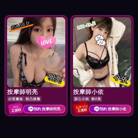
160-48-E
158.50.D
明亮
小依
按摩師明亮
按摩師小依
白皙嫩妹
前凸後翹
甜心小妞
軟E美
紅牌 NT$
NT$
預約 按摩師明亮
預約 按摩師小依
2,800
3,000