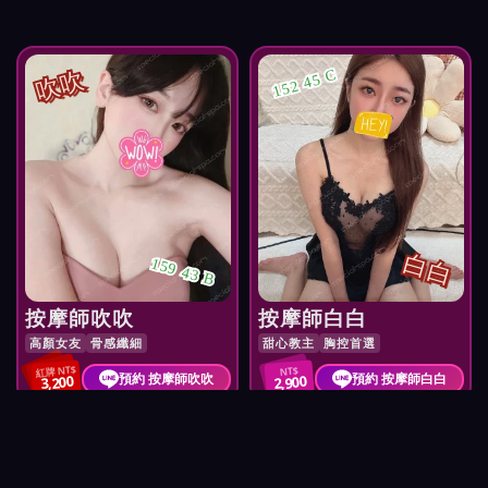
吹吹
152 45 C
白白
159 43 B
按摩師吹吹
按摩師白白
高顏女友
骨感纖細
甜心教主
胸控首選
紅牌 NT$
NT$
預約 按摩師吹吹
預約 按摩師白白
3,200
2,900