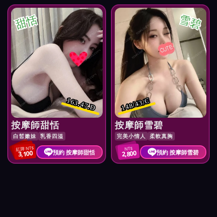
甜恬
雪碧
163.47.D
148/43/C
按摩師甜恬
按摩師雪碧
白皙嫩妹
乳香四溢
完美小情人
柔軟真胸
紅牌 NT$
NT$
預約 按摩師甜恬
預約 按摩師雪碧
3,100
2,800