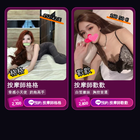
152/42/E
160 50 C
格格
歡歡
按摩師格格
按摩師歡歡
骨感小天使
奶炮高手
白皙嫩妹
胸控首選
NT$
NT$
預約 按摩師格格
預約 按摩師歡歡
2,700
2,800