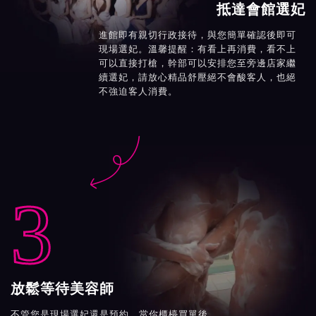
抵達會館選妃
進館即有親切行政接待，與您簡單確認後即可
現場選妃。溫馨提醒：有看上再消費，看不上
可以直接打槍，幹部可以安排您至旁邊店家繼
續選妃，請放心精品舒壓絕不會酸客人，也絕
不強迫客人消費。

3
放鬆等待美容師
不管您是現場選妃還是預約，當你櫃檯買單後