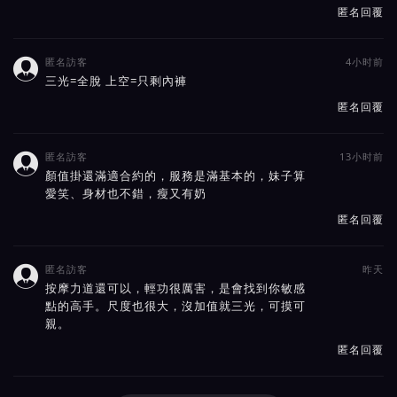
匿名回覆
匿名訪客
4小时前

三光=全脫 上空=只剩內褲
匿名回覆
匿名訪客
13小时前

顏值掛還滿適合約的，服務是滿基本的，妹子算
愛笑、身材也不錯，瘦又有奶
匿名回覆
匿名訪客
昨天

按摩力道還可以，輕功很厲害，是會找到你敏感
點的高手。尺度也很大，沒加值就三光，可摸可
親。
匿名回覆