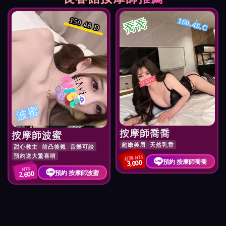
喬喬
160.45.C
150 48 D
波蜜
按摩師喬喬
按摩師波蜜
超嫩美眉
天然乳香
甜心教主
前凸後翹
音樂可談
預約送大驚喜唷
紅牌 NT$
預約 按摩師喬喬
3,000
NT$
預約 按摩師波蜜
2,600