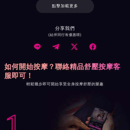
點擊加載更多
分享我們
(結伴同行有優惠唷)




如何開始按摩？聯絡精品舒壓按摩客
服即可！
輕鬆幾步即可開始享受全身按摩舒壓的樂趣
1