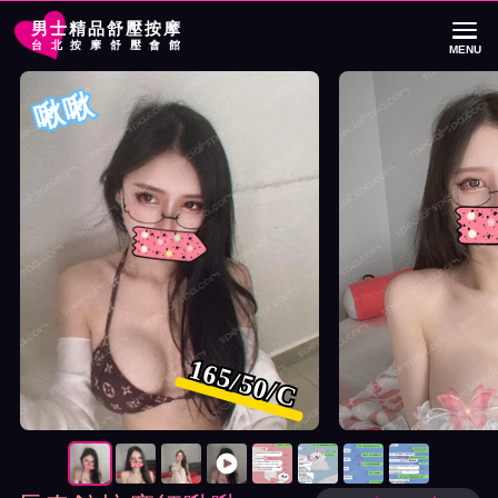
男士精品舒壓按摩
台北按摩舒壓會館
MENU
首頁
長春館按摩師啾啾詳細介紹
長春館按摩師啾啾照片展示與影片介紹
啾啾
165/50/C
按摩師啾啾照片展示與影片介紹及客戶評價截屏展示