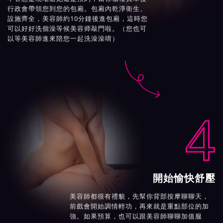
行政會帶領您到您的包廂。包廂內乾淨衛生、
設施齊全，美容師約10分鐘後進包廂，這時您
可以好好洗個澡等候美容师敲門啦。（您也可
以等美容師進來陪您一起洗澡澡唷）

4
開始愉快舒壓
美容師都很有禮貌，先幫你背部按摩聊聊天，
前戲會開始調情輕功，再來就是重點部位的加
強。如果預算，也可以跟美容師聊聊加值服