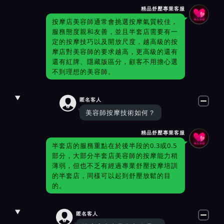
精品舒壓專業客服
按摩店美容師通常會挑選按摩氣質較佳，
服務態度親和友善，並且半套店需要有一
定的按摩技巧以及開放尺度，越高級的按
摩店對美容師的要求越高，更高級的還有
還有紅牌、隱藏版區分，顧客不用擔心選
不到理想的美容師。

匿名客人
美容師按摩技術如何？
精品舒壓專業客服
半套店的服務重點在於後半段的0.3或0.5
部分，大部分半套店美容師的按摩能力稍
薄弱，但也不乏有經過專業舒壓按摩培訓
的半套店，同樣可以起到舒壓放鬆的目
的。

匿名客人