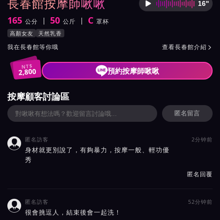
長春館按摩師啾啾
16"
按摩師
165
50
C
公分
公斤
罩杯
身高
體重
罩杯
按摩師啾啾服務風格與特色
高顏女友
天然乳香
按摩師啾啾所屬按摩會館介紹與班表
我在長春館等你哦
查看長春館介紹

NT$
預約按摩師啾啾
2,800
按摩顧客討論區
匿名留言
匿名訪客
2分钟前

身材就更別說了，有夠暴力，按摩一般、輕功優
秀
匿名回覆
匿名訪客
52分钟前

很會挑逗人，結束後會一起洗！