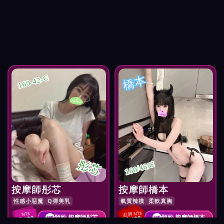
橋本
160-42-C
彤芯
160/46/C
按摩師彤芯
按摩師橋本
性感小惡魔
Q彈美乳
氣質辣模
柔軟真胸
紅牌 NT$
NT$
預約 按摩師彤芯
預約 按摩師橋本
2,800
3,000