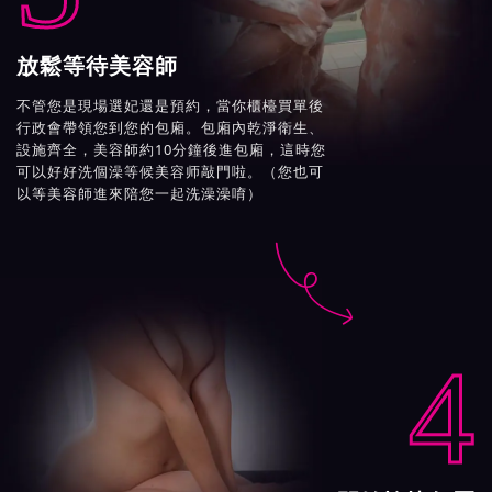
放鬆等待美容師
不管您是現場選妃還是預約，當你櫃檯買單後
行政會帶領您到您的包廂。包廂內乾淨衛生、
設施齊全，美容師約10分鐘後進包廂，這時您
可以好好洗個澡等候美容师敲門啦。（您也可
以等美容師進來陪您一起洗澡澡唷）

4