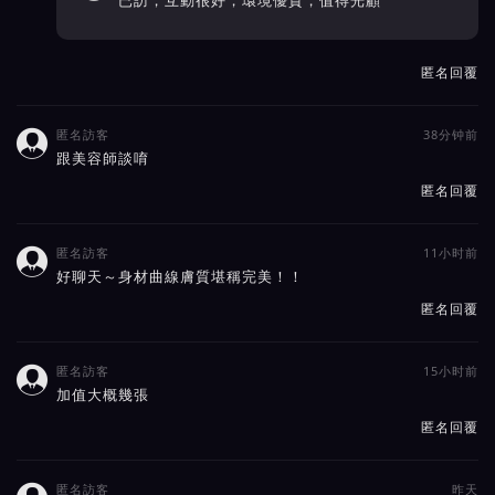
已訪，互動很好，環境優質，值得光顧
匿名回覆
匿名訪客
38分钟前

跟美容師談唷
匿名回覆
匿名訪客
11小时前

好聊天～身材曲線膚質堪稱完美！！
匿名回覆
匿名訪客
15小时前

加值大概幾張
匿名回覆
匿名訪客
昨天