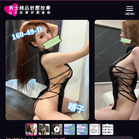
男士精品舒壓按摩
台北按摩舒壓會館
MENU
首頁
晶華館按摩師晴子詳細介紹
晶華館按摩師晴子照片展示與影片介紹
160-49-D
晴子
按摩師晴子照片展示與影片介紹及客戶評價截屏展示