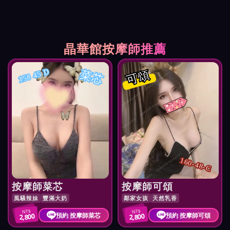
晶華館按摩師推薦
菜芯
可頌
158 45 D
160-48-C
按摩師菜芯
按摩師可頌
風騷辣妹
豐滿大奶
鄰家女孩
天然乳香
NT$
NT$
預約 按摩師菜芯
預約 按摩師可頌
2,800
2,800