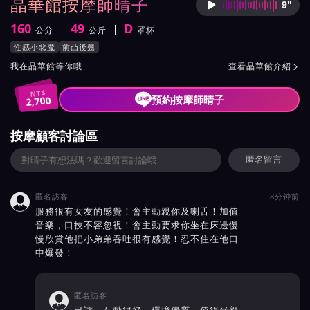
晶華館按摩師晴子
9"
按摩師
160
49
D
公分
公斤
罩杯
身高
體重
罩杯
按摩師晴子服務風格與特色
性感小惡魔
前凸後翹
按摩師晴子所屬按摩會館介紹與班表
我在晶華館等你哦
查看晶華館介紹

NT$
預約按摩師晴子
2,700
按摩顧客討論區
匿名留言
匿名訪客
8分钟前

服務很有女友的感覺！會主動親你及喇舌！加值
音樂，口技不容忽視！會主動要求你坐在床邊慢
慢欣賞他把小弟弟吞吐很有感覺！忍不住在他口
中爆發！
匿名訪客
