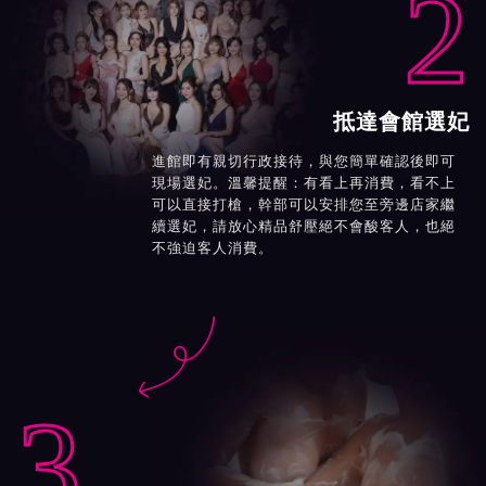
2
抵達會館選妃
進館即有親切行政接待，與您簡單確認後即可
現場選妃。溫馨提醒：有看上再消費，看不上
可以直接打槍，幹部可以安排您至旁邊店家繼
續選妃，請放心精品舒壓絕不會酸客人，也絕
不強迫客人消費。

3