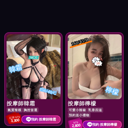
160/45/D
韓霜
檸檬
156/40/C
按摩師韓霜
按摩師檸檬
氣質辣模
胸控首選
可愛小辣椒
乳香四溢
預約送小禮物
紅牌 NT$
預約 按摩師韓霜
3,300
NT$
預約 按摩師檸檬
2,800