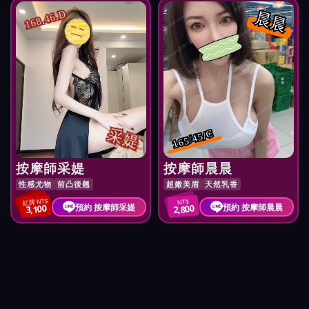
晨晨
168.46.D
采媞
165/45/C
按摩師采媞
按摩師晨晨
性感尤物
前凸後翹
超嫩美眉
天然乳香
紅牌 NT$
NT$
預約 按摩師采媞
預約 按摩師晨晨
3,100
2,800