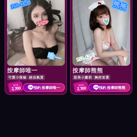
熊熊
160-48-B
唯一
152.42.C
按摩師唯一
按摩師熊熊
可愛小辣椒
絕佳氣質
甜美小蘿莉
胸控首選
NT$
NT$
預約 按摩師唯一
預約 按摩師熊熊
2,700
2,700