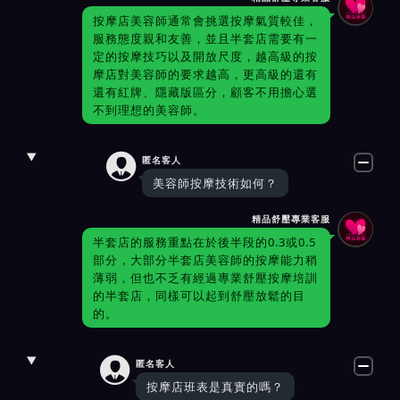
按摩店美容師通常會挑選按摩氣質較佳，
服務態度親和友善，並且半套店需要有一
定的按摩技巧以及開放尺度，越高級的按
摩店對美容師的要求越高，更高級的還有
還有紅牌、隱藏版區分，顧客不用擔心選
不到理想的美容師。

匿名客人
美容師按摩技術如何？
精品舒壓專業客服
半套店的服務重點在於後半段的0.3或0.5
部分，大部分半套店美容師的按摩能力稍
薄弱，但也不乏有經過專業舒壓按摩培訓
的半套店，同樣可以起到舒壓放鬆的目
的。

匿名客人
按摩店班表是真實的嗎？