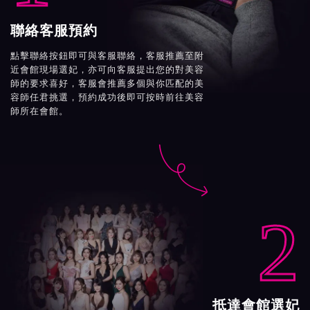
聯絡客服預約
點擊聯絡按鈕即可與客服聯絡，客服推薦至附
近會館現場選妃，亦可向客服提出您的對美容
師的要求喜好，客服會推薦多個與你匹配的美
容師任君挑選，預約成功後即可按時前往美容
師所在會館。

2
抵達會館選妃