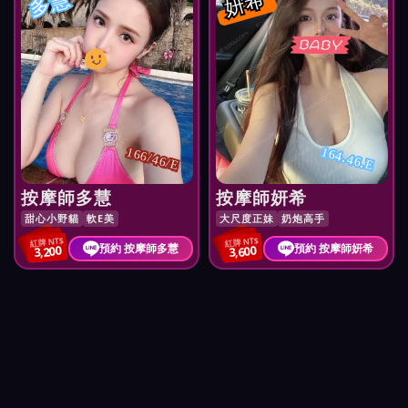
多慧
妍希
166/46/E
164.46.E
按摩師多慧
按摩師妍希
甜心小野貓
軟E美
大尺度正妹
奶炮高手
紅牌 NT$
紅牌 NT$
預約 按摩師多慧
預約 按摩師妍希
3,200
3,600