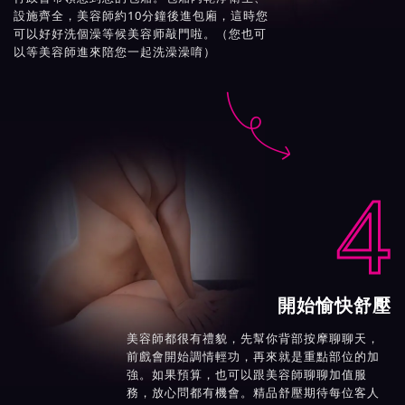
設施齊全，美容師約10分鐘後進包廂，這時您
可以好好洗個澡等候美容师敲門啦。（您也可
以等美容師進來陪您一起洗澡澡唷）

4
開始愉快舒壓
美容師都很有禮貌，先幫你背部按摩聊聊天，
前戲會開始調情輕功，再來就是重點部位的加
強。如果預算，也可以跟美容師聊聊加值服
務，放心問都有機會。精品舒壓期待每位客人