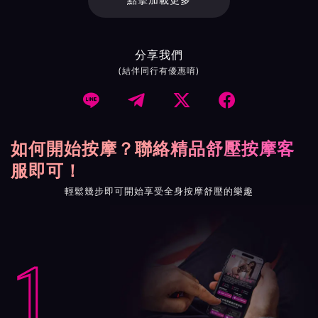
點擊加載更多
分享我們
(結伴同行有優惠唷)




如何開始按摩？聯絡精品舒壓按摩客
服即可！
輕鬆幾步即可開始享受全身按摩舒壓的樂趣
1