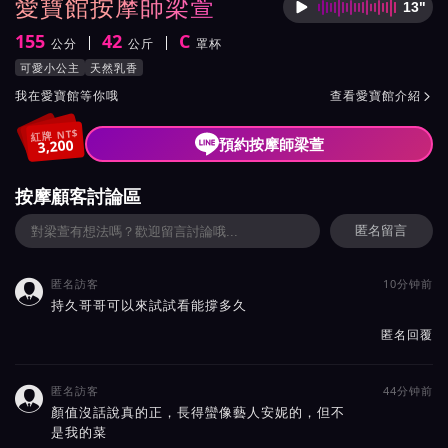
愛寶館按摩師梁萱
13"
按摩師
155
42
C
公分
公斤
罩杯
身高
體重
罩杯
按摩師梁萱服務風格與特色
可愛小公主
天然乳香
按摩師梁萱所屬按摩會館介紹與班表
我在愛寶館等你哦
查看愛寶館介紹

紅牌 NT$
預約按摩師梁萱
3,200
按摩顧客討論區
匿名留言
匿名訪客
10分钟前

持久哥哥可以來試試看能撐多久
匿名回覆
匿名訪客
44分钟前

顏值沒話說真的正，長得蠻像藝人安妮的，但不
是我的菜