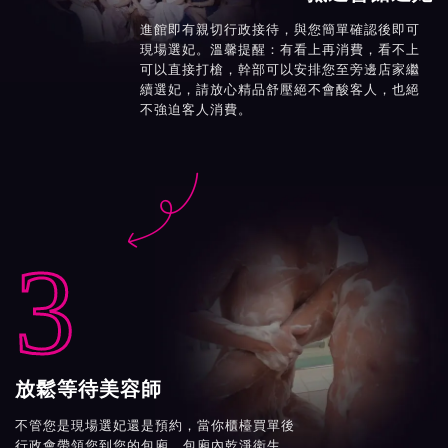
進館即有親切行政接待，與您簡單確認後即可
現場選妃。溫馨提醒：有看上再消費，看不上
可以直接打槍，幹部可以安排您至旁邊店家繼
續選妃，請放心精品舒壓絕不會酸客人，也絕
不強迫客人消費。

3
放鬆等待美容師
不管您是現場選妃還是預約，當你櫃檯買單後
行政會帶領您到您的包廂。包廂內乾淨衛生、