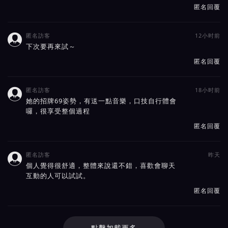
匿名回覆
匿名訪客
12小时前

下次要再來試～
匿名回覆
匿名訪客
18小时前

她的招牌69姿勢，有送一點音樂，口技自行體會
囉，很享受整個過程
匿名回覆
匿名訪客
昨天

個人覺得很舒適，整體來說還不錯，喜歡會聊天
互動的人可以試試。
匿名回覆