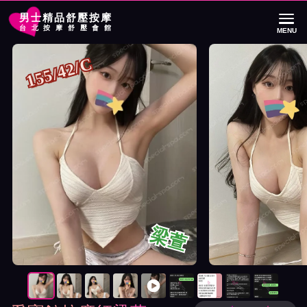
男士精品舒壓按摩
台北按摩舒壓會館
MENU
首頁
愛寶館按摩師梁萱詳細介紹
愛寶館按摩師梁萱照片展示與影片介紹
155/42/C
梁萱
按摩師梁萱照片展示與影片介紹及客戶評價截屏展示