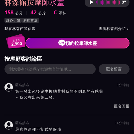
林森館按摩師水靈
9"
按摩師
158
42
C
公分
公斤
罩杯
身高
體重
罩杯
按摩師水靈服務風格與特色
甜心小妞
胸控首選
按摩師水靈所屬按摩會館介紹與班表
我在林森館等你哦
查看林森館介紹

NT$
預約按摩師水靈
2,900
按摩顧客討論區
匿名留言
匿名訪客
9分钟前

第一發出來後途中換她背對我想不到真的有感覺
～我又在出來第二發。
匿名回覆
匿名訪客
54分钟前

最喜歡這種不制式的服務