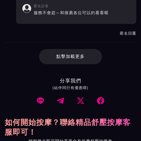
匿名訪客

服務不會趕～和推薦各位可以約看看喔
匿名回覆
點擊加載更多
分享我們
(結伴同行有優惠唷)




如何開始按摩？聯絡精品舒壓按摩客
服即可！