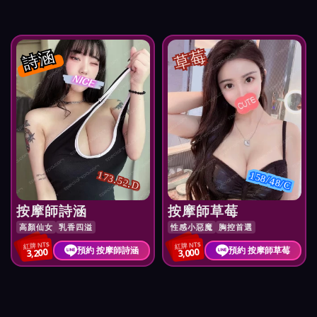
詩涵
草莓
173.52.D
158/48/C
按摩師詩涵
按摩師草莓
高顏仙女
乳香四溢
性感小惡魔
胸控首選
紅牌 NT$
紅牌 NT$
預約 按摩師詩涵
預約 按摩師草莓
3,200
3,000