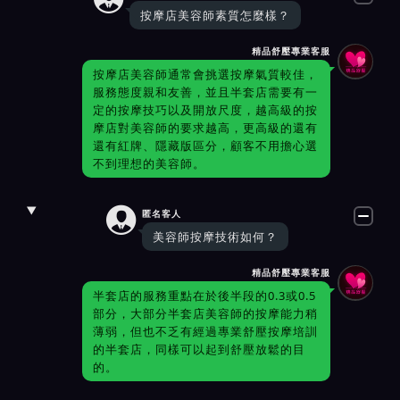
按摩店美容師素質怎麼樣？
精品舒壓專業客服
按摩店美容師通常會挑選按摩氣質較佳，
服務態度親和友善，並且半套店需要有一
定的按摩技巧以及開放尺度，越高級的按
摩店對美容師的要求越高，更高級的還有
還有紅牌、隱藏版區分，顧客不用擔心選
不到理想的美容師。

匿名客人
美容師按摩技術如何？
精品舒壓專業客服
半套店的服務重點在於後半段的0.3或0.5
部分，大部分半套店美容師的按摩能力稍
薄弱，但也不乏有經過專業舒壓按摩培訓
的半套店，同樣可以起到舒壓放鬆的目
的。