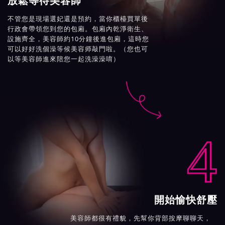
放鬆等待美容師
不管您是現場選妃還是預約，當你櫃檯買單後
行政會帶領您到您的包廂。包廂內乾淨衛生、
設施齊全，美容師約10分鐘後進包廂，這時您
可以好好洗個澡等候美容师敲門啦。（您也可
以等美容師進來陪您一起洗澡澡唷）

4
開始愉快舒壓
美容師都很有禮貌，先幫你背部按摩聊聊天，