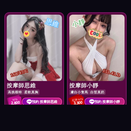
思維
小靜
153.43.D
168/47/C
按摩師思維
按摩師小靜
高挑模特
柔軟真胸
膚白小隻馬
白皙真奶
紅牌 NT$
NT$
預約 按摩師思維
預約 按摩師小靜
2,800
3,300