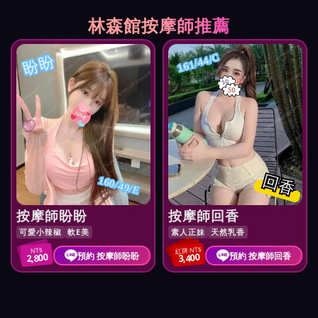
林森館按摩師推薦
盼盼
161/44/C
回香
160/49/E
按摩師盼盼
按摩師回香
可愛小辣椒
軟E美
素人正妹
天然乳香
紅牌 NT$
NT$
預約 按摩師盼盼
預約 按摩師回香
2,800
3,400