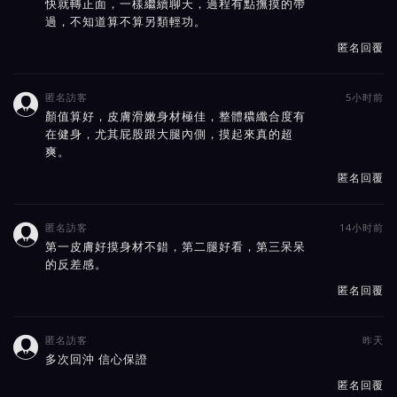
快就轉正面，一樣繼續聊天，過程有點撫摸的帶
過，不知道算不算另類輕功。
匿名回覆
匿名訪客
5小时前

顏值算好，皮膚滑嫩身材極佳，整體穠纖合度有
在健身，尤其屁股跟大腿內側，摸起來真的超
爽。
匿名回覆
匿名訪客
14小时前

第一皮膚好摸身材不錯，第二腿好看，第三呆呆
的反差感。
匿名回覆
匿名訪客
昨天

多次回沖 信心保證
匿名回覆