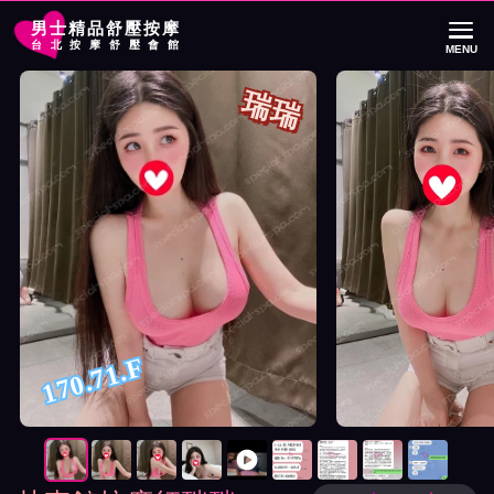
男士精品舒壓按摩
台北按摩舒壓會館
MENU
首頁
林森館按摩師瑞瑞詳細介紹
林森館按摩師瑞瑞照片展示與影片介紹
瑞瑞
170.71.F
按摩師瑞瑞照片展示與影片介紹及客戶評價截屏展示