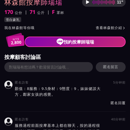
林森館按摩師瑞瑞
11"
按摩師
170
71
F
公分
公斤
罩杯
身高
體重
罩杯
按摩師瑞瑞服務風格與特色
雪白豪乳
按摩師瑞瑞所屬按摩會館介紹與班表
我在林森館等你哦
查看林森館介紹

NT$
預約按摩師瑞瑞
2,800
按摩顧客討論區
匿名留言
匿名訪客
5分钟前

顏值：8服務：9.5身材：9態度：9，妹妹健談大
方，鄰家女孩的感覺。
匿名回覆
匿名訪客
40分钟前

服務過程前面按摩基本上都在聊天，按的過程很