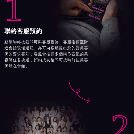
1
聯絡客服預約
點擊聯絡按鈕即可與客服聯絡，客服推薦至附
近會館現場選妃，亦可向客服提出您的對美容
師的要求喜好，客服會推薦多個與你匹配的美
容師任君挑選，預約成功後即可按時前往美容
師所在會館。

2