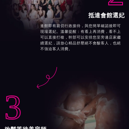
抵達會館選妃
進館即有親切行政接待，與您簡單確認後即可
現場選妃。溫馨提醒：有看上再消費，看不上
可以直接打槍，幹部可以安排您至旁邊店家繼
續選妃，請放心精品舒壓絕不會酸客人，也絕
不強迫客人消費。

3