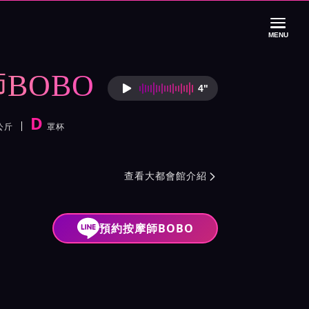
MENU
BOBO
4"
按摩師BOBO語音
D
公斤
罩杯
色
館介紹與班表
查看大都會館介紹

預約按摩師BOBO