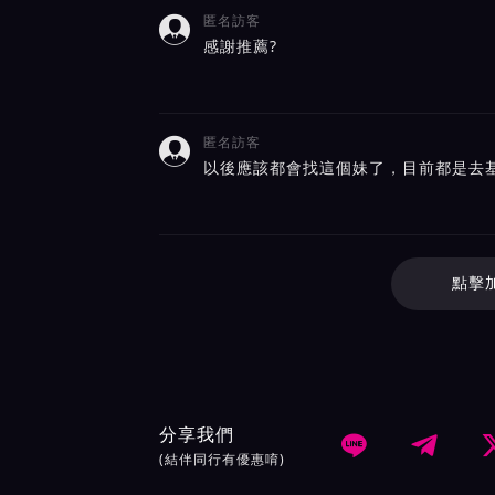
匿名訪客

感謝推薦?
匿名訪客

以後應該都會找這個妹了，目前都是去基
點擊
分享我們


(結伴同行有優惠唷)