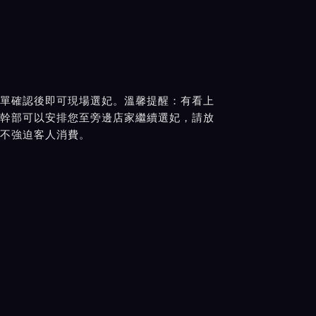
單確認後即可現場選妃。溫馨提醒：有看上
幹部可以安排您至旁邊店家繼續選妃，請放
不強迫客人消費。