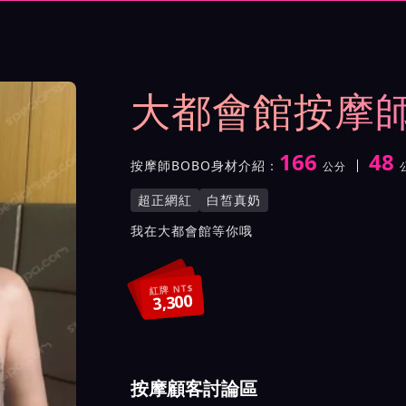
展示與影片介紹及客戶評價截屏
大都會館按摩師
166
48
按摩師BOBO身材介紹：
公分
身高
體重
罩杯
按摩師BOBO服務風格與特
超正網紅
白皙真奶
按摩師BOBO所屬按摩會
我在大都會館等你哦
紅牌 NT$
3,300
按摩顧客討論區