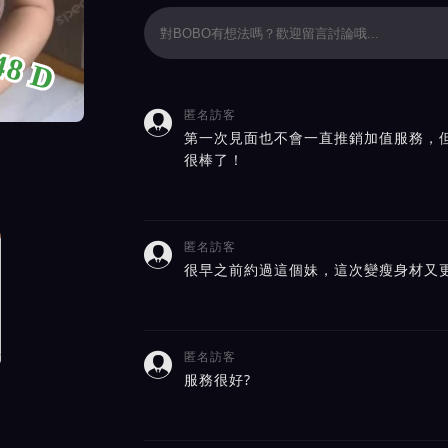
48 D
匿名訪客

評價截屏展示
第一次見面也不會一直推銷加值服務，
很棒了！
匿名訪客

很早之前約過這個妹，這次變瘦身材又
匿名訪客

服務很好?