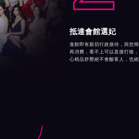
抵達會館選妃
進館即有親切行政接待，與您簡
再消費，看不上可以直接打槍，
心精品舒壓絕不會酸客人，也絕