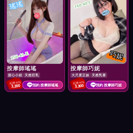
瑤瑤
160.40.C
巧妮
156-41-E
按摩師瑤瑤
按摩師巧妮
甜心小妞
天然巨乳
大尺度正妹
天然乳香
紅牌 NT$
紅牌 NT$
預約 按摩師瑤瑤
預約 按摩師巧妮
3,200
3,300