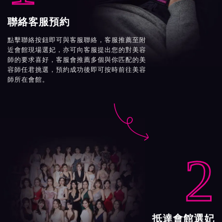
聯絡客服預約
點擊聯絡按鈕即可與客服聯絡，客服推薦至附
近會館現場選妃，亦可向客服提出您的對美容
師的要求喜好，客服會推薦多個與你匹配的美
容師任君挑選，預約成功後即可按時前往美容
師所在會館。

2
抵達會館選妃