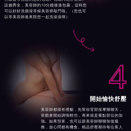
設施齊全，美容師約10分鐘後進包廂，這時您
可以好好洗個澡等候美容师敲門啦。（您也可
以等美容師進來陪您一起洗澡澡唷）

4
開始愉快舒壓
美容師都很有禮貌，先幫你背部按摩聊聊天，
前戲會開始調情輕功，再來就是重點部位的加
強。如果預算，也可以跟美容師聊聊加值服
務，放心問都有機會。精品舒壓期待每位客人