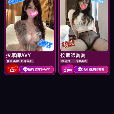
166/45/C
155/36/C
AVY
喬喬
按摩師AVY
按摩師喬喬
修長美腿
Q彈美乳
軟萌妹子
Q彈美乳
紅牌 NT$
NT$
預約 按摩師AVY
預約 按摩師喬喬
3,200
2,900