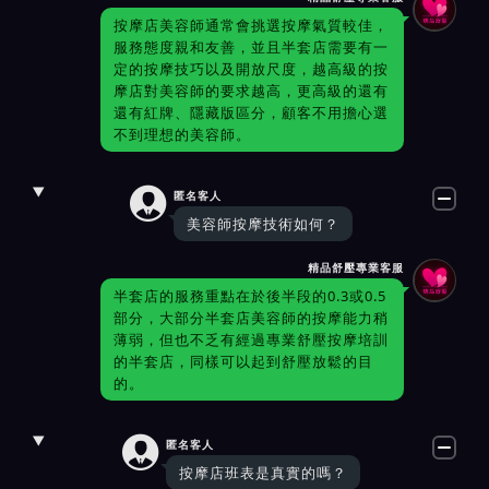
按摩店美容師通常會挑選按摩氣質較佳，
服務態度親和友善，並且半套店需要有一
定的按摩技巧以及開放尺度，越高級的按
摩店對美容師的要求越高，更高級的還有
還有紅牌、隱藏版區分，顧客不用擔心選
不到理想的美容師。

匿名客人
美容師按摩技術如何？
精品舒壓專業客服
半套店的服務重點在於後半段的0.3或0.5
部分，大部分半套店美容師的按摩能力稍
薄弱，但也不乏有經過專業舒壓按摩培訓
的半套店，同樣可以起到舒壓放鬆的目
的。

匿名客人
按摩店班表是真實的嗎？