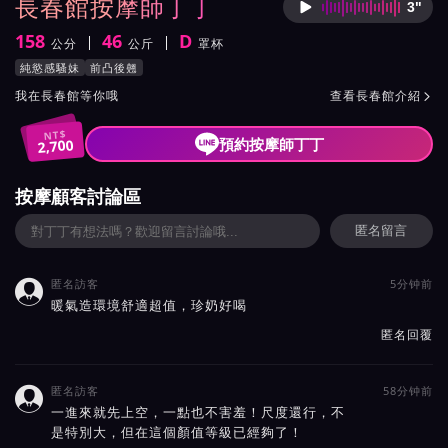
長春館按摩師丁丁
3"
按摩師
158
46
D
公分
公斤
罩杯
身高
體重
罩杯
按摩師丁丁服務風格與特色
純慾感騷妹
前凸後翹
按摩師丁丁所屬按摩會館介紹與班表
我在長春館等你哦
查看長春館介紹

NT$
預約按摩師丁丁
2,700
按摩顧客討論區
匿名留言
匿名訪客
5分钟前

暖氣造環境舒適超值，珍奶好喝
匿名回覆
匿名訪客
58分钟前

一進來就先上空，一點也不害羞！尺度還行，不
是特別大，但在這個顏值等級已經夠了！