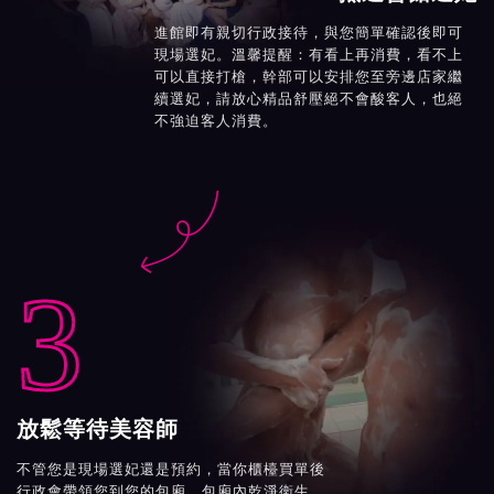
進館即有親切行政接待，與您簡單確認後即可
現場選妃。溫馨提醒：有看上再消費，看不上
可以直接打槍，幹部可以安排您至旁邊店家繼
續選妃，請放心精品舒壓絕不會酸客人，也絕
不強迫客人消費。

3
放鬆等待美容師
不管您是現場選妃還是預約，當你櫃檯買單後
行政會帶領您到您的包廂。包廂內乾淨衛生、