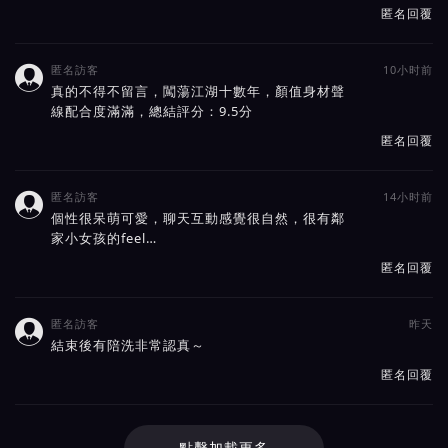
匿名回覆
匿名訪客
10小时前

真的不得不留言，闖蕩江湖十數年，顏值身材聲
線配合度滿滿，總結評分：9.5分
匿名回覆
匿名訪客
14小时前

個性很呆萌可愛，聊天互動感覺很自然，很有鄰
家小女孩的feel…
匿名回覆
匿名訪客
昨天

結束後有陪洗非常認真～
匿名回覆