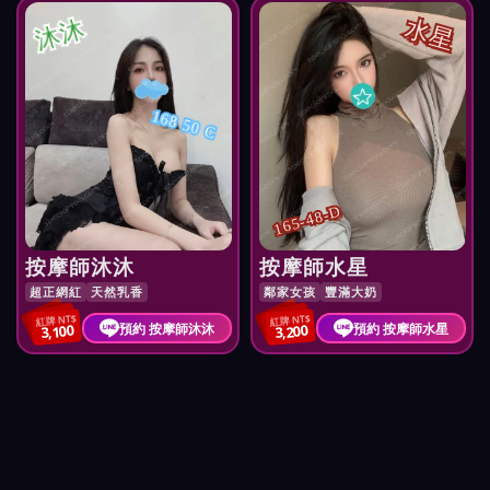
沐沐
水星
168 50 C
165-48-D
按摩師沐沐
按摩師水星
超正網紅
天然乳香
鄰家女孩
豐滿大奶
紅牌 NT$
紅牌 NT$
預約 按摩師沐沐
預約 按摩師水星
3,100
3,200