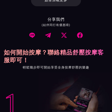
點擊加載更多
分享我們
(結伴同行有優惠唷)




如何開始按摩？聯絡精品舒壓按摩客
服即可！
輕鬆幾步即可開始享受全身按摩舒壓的樂趣
1