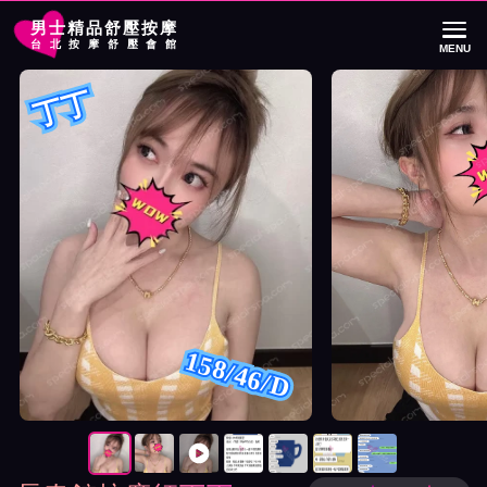
男士精品舒壓按摩
台北按摩舒壓會館
MENU
首頁
長春館按摩師丁丁詳細介紹
長春館按摩師丁丁照片展示與影片介紹
丁丁
158/46/D
按摩師丁丁照片展示與影片介紹及客戶評價截屏展示