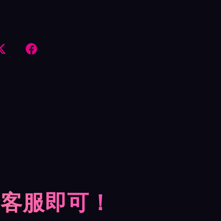


摩客服即可！