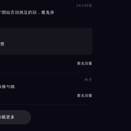
24小时前
才開始舌頭挑逗奶頭，魔鬼身
感覺
匿名回覆
昨天
線條勻稱
匿名回覆
加載更多