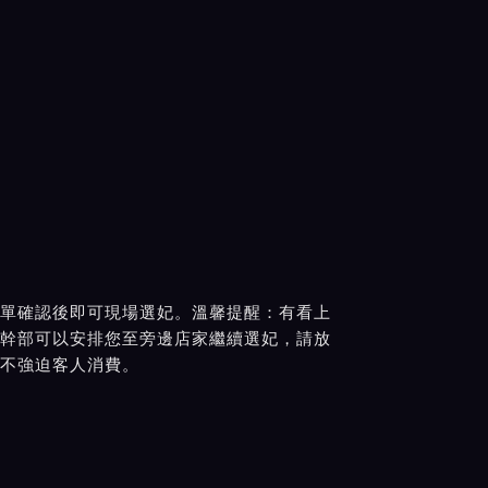
單確認後即可現場選妃。溫馨提醒：有看上
幹部可以安排您至旁邊店家繼續選妃，請放
不強迫客人消費。