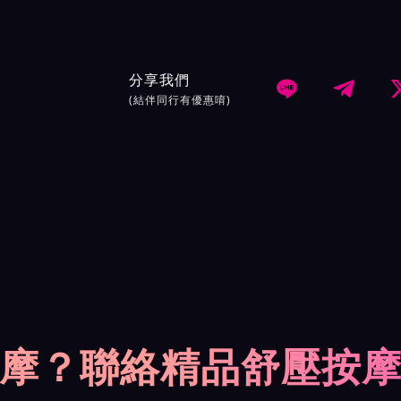
分享我們


(結伴同行有優惠唷)
摩？聯絡精品舒壓按