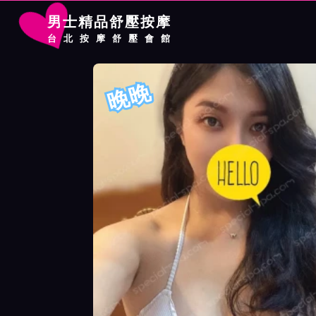
男士精品舒壓按摩
台北按摩舒壓會館
首頁
長春二館按摩師晚晚詳細介紹
長春二館按摩師晚晚照片展
晚晚