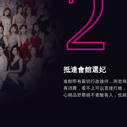
2
抵達會館選妃
進館即有親切行政接待，與您簡
再消費，看不上可以直接打槍，
心精品舒壓絕不會酸客人，也絕