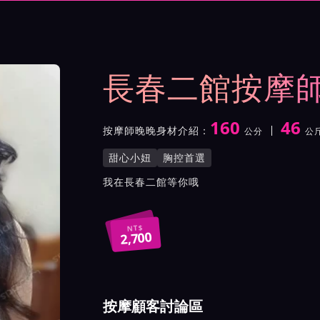
示與影片介紹及客戶評價截屏
長春二館按摩
160
46
按摩師晚晚身材介紹：
公分
公
身高
體重
罩杯
按摩師晚晚服務風格與特色
甜心小妞
胸控首選
按摩師晚晚所屬按摩會館介
我在長春二館等你哦
NT$
2,700
按摩顧客討論區