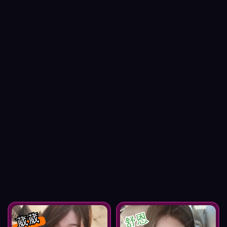
葳葳
舒恩