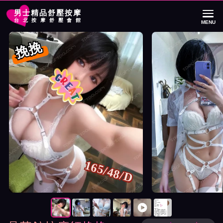
男士精品舒壓按摩
台北按摩舒壓會館
MENU
首頁
晶華館按摩師挽挽詳細介紹
晶華館按摩師挽挽照片展示與影片介紹
挽挽
165/48/D
按摩師挽挽照片展示與影片介紹及客戶評價截屏展示