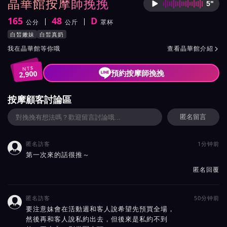
晶華館按摩師挽挽
5"
按摩師
165
48
D
公分
公斤
罩杯
身高
體重
罩杯
按摩師挽挽服務風格與特色
白皙嫩妹
白皙真奶
按摩師挽挽所屬按摩會館介紹與班表
我在晶華館等你哦
查看晶華館介紹

NT$
預約按摩師挽挽
2,900
按摩顧客討論區
匿名留言
匿名訪客
1分钟前

第一次來的話很推～
匿名回覆
匿名訪客
50分钟前

要注意妹會在活動週和客人說希望先預買全場，
然後再和客人說私約出去，但後來是私約不到