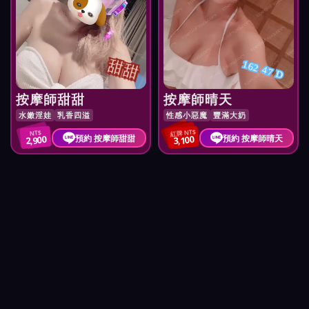
甜甜
162 47 D
按摩師甜甜
按摩師晴天
水嫩淫娃
乳香四溢
性感小惡魔
豐滿大奶
紅牌 NT$
NT$
預約 按摩師甜甜
預約 按摩師晴天
2,900
3,100