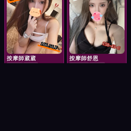
158-43-C
166.56.F
按摩師葳葳
按摩師舒恩
性感尤物
渾圓F奶
性感小惡魔
Q彈美乳
預約送精美禮物
紅牌 NT$
預約 按摩師葳葳
3,000
NT$
預約 按摩師舒恩
2,800