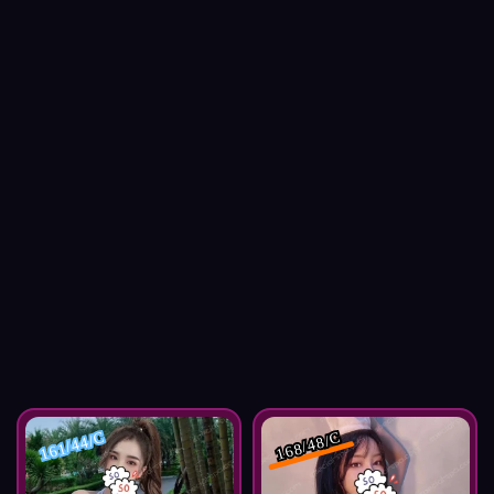
161/44/C
168/48/C