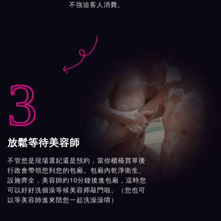
不強迫客人消費。

3
放鬆等待美容師
不管您是現場選妃還是預約，當你櫃檯買單後
行政會帶領您到您的包廂。包廂內乾淨衛生、
設施齊全，美容師約10分鐘後進包廂，這時您
可以好好洗個澡等候美容师敲門啦。（您也可
以等美容師進來陪您一起洗澡澡唷）