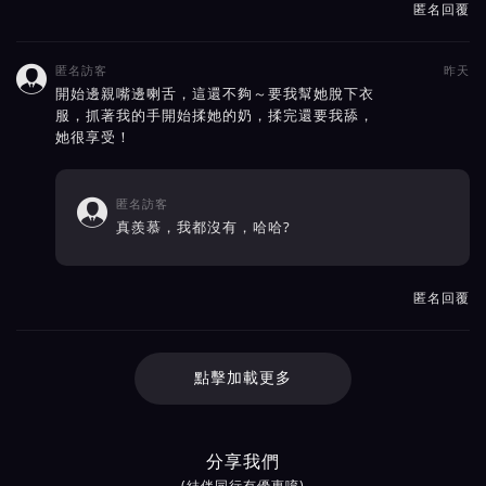
匿名回覆
匿名訪客
昨天

開始邊親嘴邊喇舌，這還不夠～要我幫她脫下衣
服，抓著我的手開始揉她的奶，揉完還要我舔，
她很享受！
匿名訪客

真羨慕，我都沒有，哈哈?
匿名回覆
點擊加載更多
分享我們
(結伴同行有優惠唷)