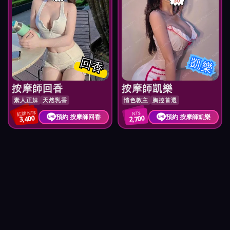
回香
凱樂
按摩師回香
按摩師凱樂
素人正妹
天然乳香
情色教主
胸控首選
紅牌 NT$
NT$
預約 按摩師回香
預約 按摩師凱樂
3,400
2,700