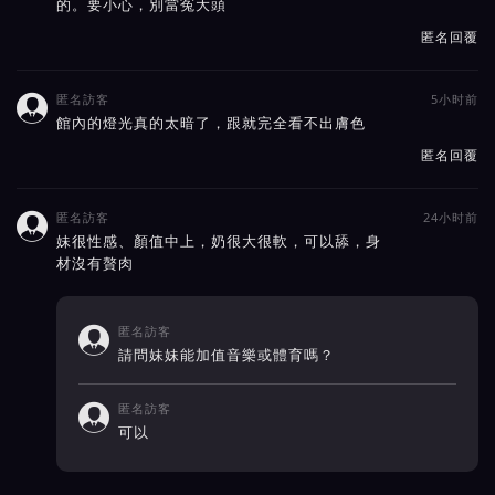
的。要小心，別當冤大頭
匿名回覆
匿名訪客
5小时前

館內的燈光真的太暗了，跟就完全看不出膚色
匿名回覆
匿名訪客
24小时前

妹很性感、顏值中上，奶很大很軟，可以舔，身
材沒有贅肉
匿名訪客

請問妹妹能加值音樂或體育嗎？
匿名訪客

可以