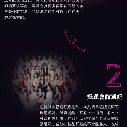
近會館現場選妃，亦可向客服提出您的對美容
師的要求喜好，客服會推薦多個與你匹配的美
容師任君挑選，預約成功後即可按時前往美容
師所在會館。

2
抵達會館選妃
進館即有親切行政接待，與您簡單確認後即可
現場選妃。溫馨提醒：有看上再消費，看不上
可以直接打槍，幹部可以安排您至旁邊店家繼
續選妃，請放心精品舒壓絕不會酸客人，也絕