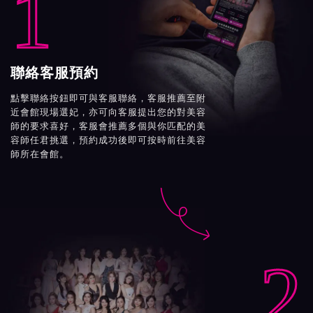
1
聯絡客服預約
點擊聯絡按鈕即可與客服聯絡，客服推薦至附
近會館現場選妃，亦可向客服提出您的對美容
師的要求喜好，客服會推薦多個與你匹配的美
容師任君挑選，預約成功後即可按時前往美容
師所在會館。

2