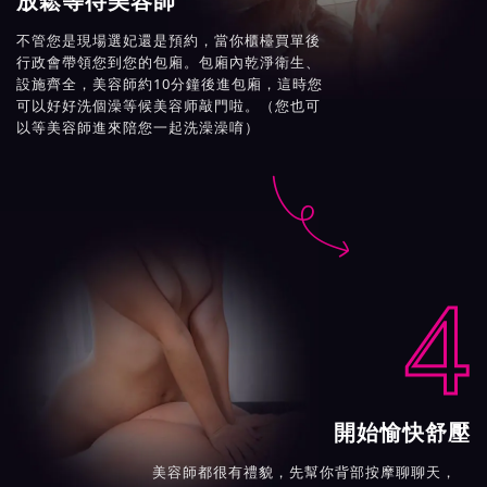
放鬆等待美容師
不管您是現場選妃還是預約，當你櫃檯買單後
行政會帶領您到您的包廂。包廂內乾淨衛生、
設施齊全，美容師約10分鐘後進包廂，這時您
可以好好洗個澡等候美容师敲門啦。（您也可
以等美容師進來陪您一起洗澡澡唷）

4
開始愉快舒壓
美容師都很有禮貌，先幫你背部按摩聊聊天，