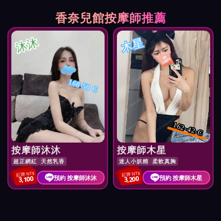
香奈兒館按摩師推薦
沐沐
木星
168 50 C
162-42-C
按摩師沐沐
按摩師木星
超正網紅
天然乳香
迷人小妖精
柔軟真胸
紅牌 NT$
紅牌 NT$
預約 按摩師沐沐
預約 按摩師木星
3,100
3,200