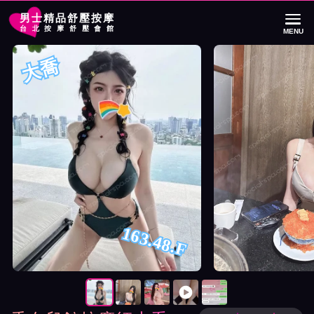
男士精品舒壓按摩
台北按摩舒壓會館
MENU
首頁
香奈兒館按摩師大喬詳細介紹
香奈兒館按摩師大喬照片展示與影片介
大喬
163.48.F
按摩師大喬照片展示與影片介紹及客戶評價截屏展示