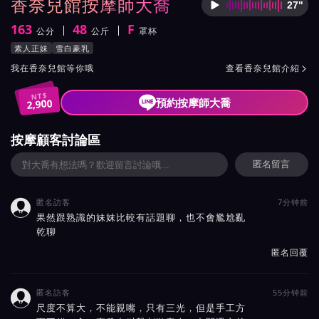
香奈兒館按摩師大喬
27"
按摩師
163
48
F
公分
公斤
罩杯
身高
體重
罩杯
按摩師大喬服務風格與特色
素人正妹
雪白豪乳
按摩師大喬所屬按摩會館介紹與班表
我在香奈兒館等你哦
查看香奈兒館介紹

NT$
預約按摩師大喬
2,900
按摩顧客討論區
匿名留言
匿名訪客
7分钟前

果然跟熟識的妹妺比較有話題聊，也不會尷尬亂
乾聊
匿名回覆
匿名訪客
55分钟前

尺度不算大，不能親嘴，只有三光，但是手工方