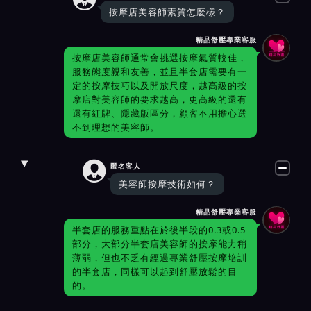
按摩店美容師素質怎麼樣？
精品舒壓專業客服
按摩店美容師通常會挑選按摩氣質較佳，
服務態度親和友善，並且半套店需要有一
定的按摩技巧以及開放尺度，越高級的按
摩店對美容師的要求越高，更高級的還有
還有紅牌、隱藏版區分，顧客不用擔心選
不到理想的美容師。

匿名客人
美容師按摩技術如何？
精品舒壓專業客服
半套店的服務重點在於後半段的0.3或0.5
部分，大部分半套店美容師的按摩能力稍
薄弱，但也不乏有經過專業舒壓按摩培訓
的半套店，同樣可以起到舒壓放鬆的目
的。