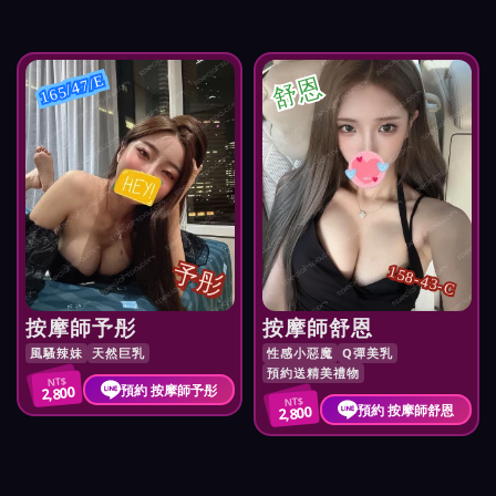
舒恩
165/47/E
予彤
158-43-C
按摩師予彤
按摩師舒恩
風騷辣妹
天然巨乳
性感小惡魔
Q彈美乳
預約送精美禮物
NT$
預約 按摩師予彤
2,800
NT$
預約 按摩師舒恩
2,800