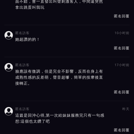
面不錯，會一直發出叫聲刺激客人，中間還突然
拿出跳蛋叫我玩
匿名回覆
匿名訪客
10小时前

她超讚的的！
匿名回覆
匿名訪客
17小时前

臉應該有微調，但是完全不影響，反而在身上有
成熟性感的反差萌，聲音超嗲，簡單的按摩後直
接轉正。
匿名回覆
匿名訪客
昨天

這篇是回沖心得,第一次給妹妹服務完只有一句感
想:這個也太鑽了吧
匿名回覆