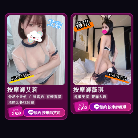
艾莉
薇琪
150-45-D
158/45/D
按摩師艾莉
按摩師薇琪
骨感小天使
白皙真奶
有體育課
超嫩美眉
豐滿大奶
預約套餐吃到飽
NT$
預約 按摩師薇琪
2,900
NT$
預約 按摩師艾莉
2,500