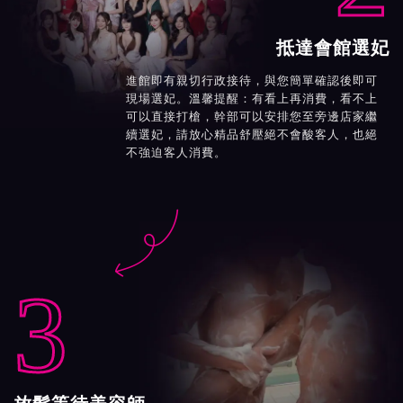
抵達會館選妃
進館即有親切行政接待，與您簡單確認後即可
現場選妃。溫馨提醒：有看上再消費，看不上
可以直接打槍，幹部可以安排您至旁邊店家繼
續選妃，請放心精品舒壓絕不會酸客人，也絕
不強迫客人消費。

3